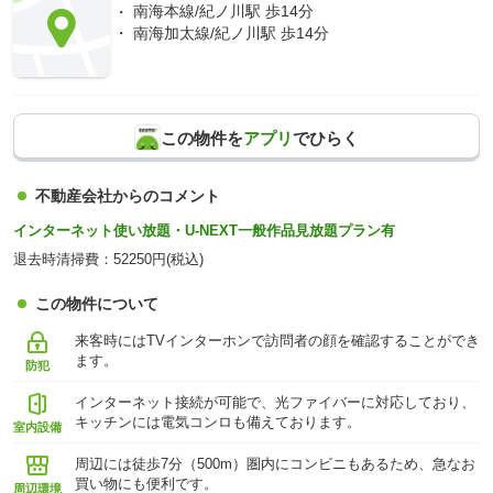
南海本線/紀ノ川駅 歩14分
南海加太線/紀ノ川駅 歩14分
この物件を
アプリ
でひらく
不動産会社からのコメント
インターネット使い放題・U-NEXT一般作品見放題プラン有
退去時清掃費：52250円(税込)
この物件について
来客時にはTVインターホンで訪問者の顔を確認することができ
ます。
防犯
インターネット接続が可能で、光ファイバーに対応しており、
キッチンには電気コンロも備えております。
室内設備
周辺には徒歩7分（500m）圏内にコンビニもあるため、急なお
買い物にも便利です。
周辺環境