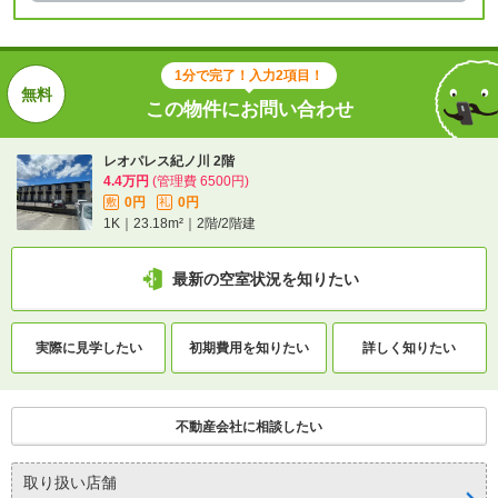
1分で完了！入力2項目！
この物件にお問い合わせ
レオパレス紀ノ川 2階
4.4万円
(管理費 6500円)
0円
0円
敷
礼
1K｜23.18m²｜2階/2階建
最新の空室状況を知りたい
実際に
見学したい
初期費用を
知りたい
詳しく知りたい
不動産会社に相談したい
取り扱い店舗