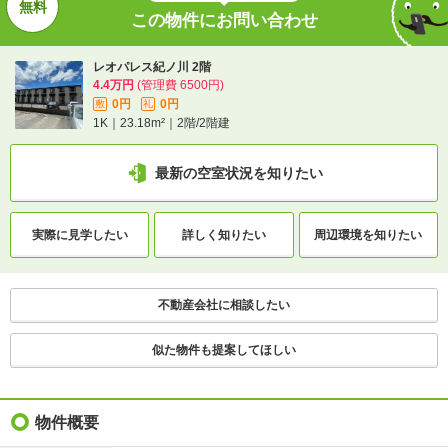
この物件にお問い合わせ
向き
-
レオパレス紀ノ川 2階
住所
和歌山県和歌山市栄谷
4.4万円
(管理費 6500円)
0円
0円
敷
礼
地図を見る
1K｜23.18m²｜2階/2階建
交通
南海本線/紀ノ川駅 歩14分
最新の空室状況を知りたい
南海加太線/紀ノ川駅 歩14分
実際に
見学したい
詳しく知りたい
周辺環境を
知りたい
1分で完了！入力2項目！
この物件にお問い合わせ
不動産会社に相談したい
レオパレス紀ノ川 2階
似た物件も提案してほしい
4.4万円
(管理費 6500円)
0円
0円
敷
礼
1K｜23.18m²｜2階/2階建
物件概要
最新の空室状況を知りたい