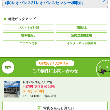
(株)レオパレス21レオパレスセンター和歌山
特徴ピックアップ
バス・トイレ別
2階以上
駐車場あり
室内洗濯機置場
エアコン付き
インターネット接続可
1分で完了！入力2項目！
この物件にお問い合わせ
レオパレス紀ノ川 2階
4.4万円
(管理費 6500円)
0円
0円
敷
礼
1K｜23.18m²｜2階/2階建
写真をもっと見たい