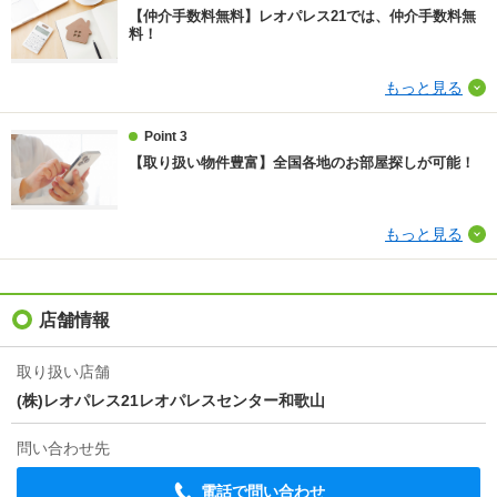
費16500円、抗菌施工（任意）18040円（税込））
【仲介手数料無料】レオパレス21では、仲介手数料無
料！
その他諸費用
環境維持費550円/月、更新手数料16500円/2年（税
込）
もっと見る
仲介手数料
不要
Point 3
【取り扱い物件豊富】全国各地のお部屋探しが可能！
情報更新日
2026/08/08
次回更新予定日
2026/08/23
もっと見る
物件備考
内装カスタマイズ
店舗情報
取り扱い店舗
(株)レオパレス21レオパレスセンター和歌山
問い合わせ先
電話で問い合わせ