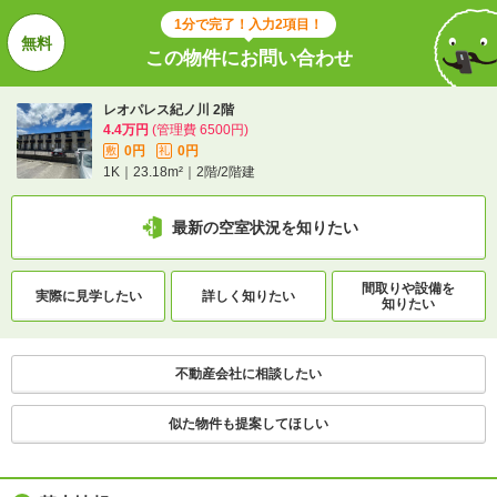
1分で完了！入力2項目！
この物件にお問い合わせ
レオパレス紀ノ川 2階
4.4万円
(管理費 6500円)
0円
0円
敷
礼
1K｜23.18m²｜2階/2階建
最新の空室状況を知りたい
間取りや設備を
実際に
見学したい
詳しく知りたい
知りたい
不動産会社に相談したい
似た物件も提案してほしい