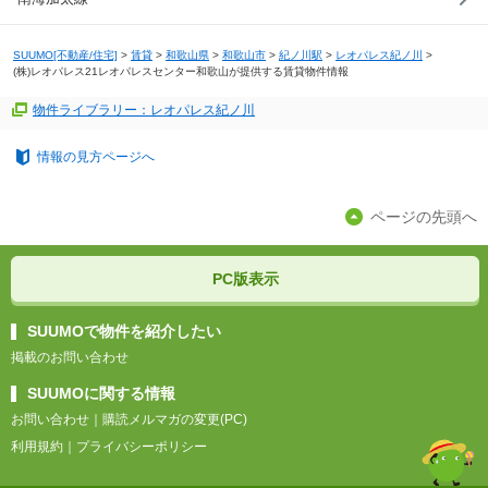
SUUMO[不動産/住宅]
>
賃貸
>
和歌山県
>
和歌山市
>
紀ノ川駅
>
レオパレス紀ノ川
>
(株)レオパレス21レオパレスセンター和歌山が提供する賃貸物件情報
物件ライブラリー：レオパレス紀ノ川
情報の見方ページへ
ページの先頭へ
PC版表示
SUUMOで物件を紹介したい
掲載のお問い合わせ
SUUMOに関する情報
お問い合わせ
｜
購読メルマガの変更(PC)
利用規約
｜
プライバシーポリシー