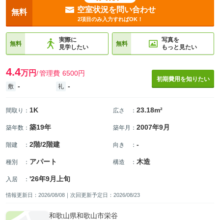
空室状況を問い合わせ
無料
2項目のみ入力すればOK！
実際に
写真を
無料
無料
見学したい
もっと見たい
4.4
万円
管理費
6500円
初期費用を知りたい
-
-
敷
礼
1K
23.18m²
間取り
：
広さ
：
築19年
2007年9月
築年数
：
築年月
：
2階/2階建
-
階建
：
向き
：
アパート
木造
種別
：
構造
：
'26年9月上旬
入居
：
情報更新日：2026/08/08｜次回更新予定日：2026/08/23
和歌山県和歌山市栄谷