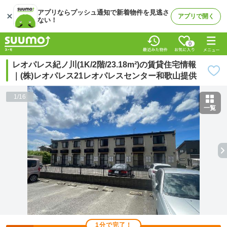
アプリならプッシュ通知で新着物件を見逃さ
アプリで開く
ない！
0
レオパレス紀ノ川(1K/2階/23.18m²)の賃貸住宅情報
｜(株)レオパレス21レオパレスセンター和歌山提供
1
/
16
一覧
1分で完了！