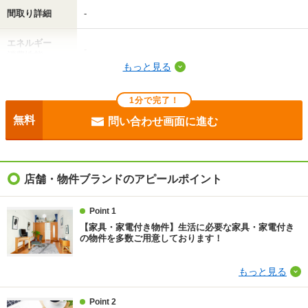
間取り詳細
-
間取りや設備を
実際に
見学したい
詳しく知りたい
知りたい
エネルギー
-
消費性能
もっと見る
断熱性能
-
不動産会社に相談したい
1分で完了！
目安光熱費
-
無料
問い合わせ画面に進む
駐車場
敷地内7700円
入居
'26年9月上旬
店舗・物件ブランドのアピールポイント
条件
フリーレント1ヶ月
Point 1
【家具・家電付き物件】生活に必要な家具・家電付き
損保
要
の物件を多数ご用意しております！
保証会社
保証会社利用必 保証料：61190円（契約内容により10
もっと見る
0～120％で変動有）※記載金額は120％の場合
Point 2
ほか初期費用
合計8.67万円（内訳：退去時清掃費52250円、鍵交換