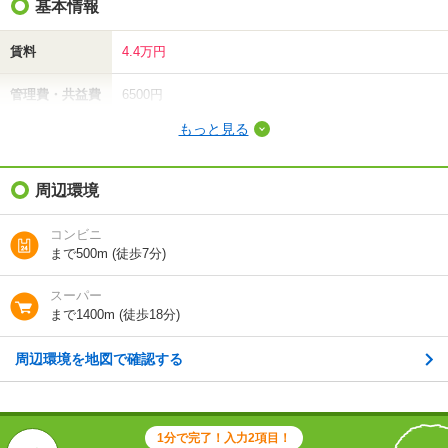
基本情報
賃料
4.4万円
管理費・共益費
6500円
もっと見る
敷金（保証金）
-
礼金（敷引・償
周辺環境
-
却金）
コンビニ
間取り / 専有面
1K
/
23.18m²
まで500m (徒歩7分)
積
スーパー
種別 / 構造
アパート
/
木造
まで1400m (徒歩18分)
築年 / 築年月
築19年
/
2007年9月
周辺環境を地図で確認する
階建
2階/2階建
総戸数
32戸
1分で完了！入力2項目！