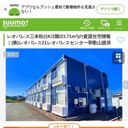
アプリならプッシュ通知で新着物件を見逃さ
アプリで開く
ない！
0
レオパレス三本松(1K/1階/23.71m²)の賃貸住宅情報
｜(株)レオパレス21レオパレスセンター和歌山提供
1
/
14
一覧
1分で完了！