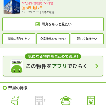
3.7万円
(管理費 6500円)
0円
0円
敷
礼
1K｜23.71m²｜1階/2階建
写真をもっと見たい
実際に
見学したい
空室状況を
知りたい
詳しく知りたい
部屋の特徴