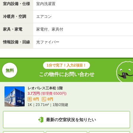
室内設備・仕様
室内洗濯置
冷暖房・空調
エアコン
家具・家電
家電付、家具付
情報設備・回線
光ファイバー
1分で完了！入力2項目！
この物件にお問い合わせ
レオパレス三本松 1階
3.7万円
(管理費 6500円)
0円
0円
敷
礼
1K｜23.71m²｜1階/2階建
最新の空室状況を知りたい