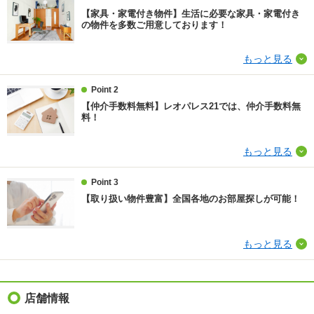
【家具・家電付き物件】生活に必要な家具・家電付き
損保
要
の物件を多数ご用意しております！
保証会社
保証会社利用必 保証料：52790円（契約内容により10
もっと見る
0～120％で変動有）※記載金額は120％の場合
Point 2
ほか初期費用
合計8.67万円（内訳：退去時清掃費52250円、鍵交換
費16500円、抗菌施工（任意）18040円（税込））
【仲介手数料無料】レオパレス21では、仲介手数料無
料！
その他諸費用
環境維持費550円/月、更新手数料16500円/2年（税
込）
もっと見る
仲介手数料
不要
Point 3
【取り扱い物件豊富】全国各地のお部屋探しが可能！
情報更新日
2026/08/08
次回更新予定日
2026/08/23
もっと見る
物件備考
個人契約限定
店舗情報