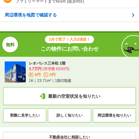
1K
/
23.71m²
ファミリーマートまで601m (徒歩8分)
積
周辺環境を地図で確認する
種別 / 構造
アパート
/
木造
築年 / 築年月
築22年
/
2004年11月
1分で完了！入力2項目！
階建
1階/2階建
この物件にお問い合わせ
総戸数
20戸
レオパレス三本松 1階
3.7万円
(管理費 6500円)
向き
-
0円
0円
敷
礼
1K｜23.71m²｜1階/2階建
住所
和歌山県和歌山市毛見
地図を見る
最新の空室状況を知りたい
交通
ＪＲ紀勢本線/紀三井寺駅 バス15分 (バス停)競技場前
実際に
見学したい
詳しく知りたい
周辺環境を
知りたい
停 歩6分
不動産会社に相談したい