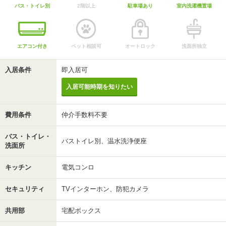
バス・トイレ別
2階以上
駐車場あり
室内洗濯機置場
エアコン付き
ペット相談可
オートロック
洗面所独立
入居条件
即入居可
入居可能時期を知りたい
費用条件
仲介手数料不要
バス・トイレ・
バストイレ別、温水洗浄便座
洗面所
キッチン
電気コンロ
セキュリティ
TVインターホン、防犯カメラ
共用部
宅配ボックス