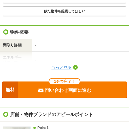
1分で完了！入力2項目！
この物件にお問い合わせ
似た物件も提案してほしい
レオパレス三本松 1階
3.7万円
(管理費 6500円)
物件概要
0円
0円
敷
礼
1K｜23.71m²｜1階/2階建
間取り詳細
-
最新の空室状況を知りたい
エネルギー
-
消費性能
もっと見る
間取りや設備を
実際に
見学したい
詳しく知りたい
知りたい
断熱性能
-
1分で完了！
目安光熱費
-
無料
問い合わせ画面に進む
不動産会社に相談したい
駐車場
敷地内7150円
入居
即
店舗・物件ブランドのアピールポイント
条件
フリーレント1ヶ月
Point 1