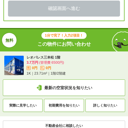
確認画面へ進む
1分で完了！入力2項目！
この物件にお問い合わせ
レオパレス三本松 1階
3.7万円
(管理費 6500円)
0円
0円
敷
礼
1K｜23.71m²｜1階/2階建
最新の空室状況を知りたい
実際に
見学したい
初期費用を
知りたい
詳しく知りたい
不動産会社に相談したい