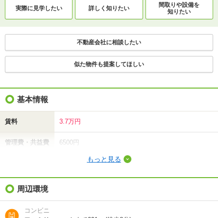
間取りや設備を
実際に
見学したい
詳しく知りたい
知りたい
不動産会社に相談したい
似た物件も提案してほしい
基本情報
賃料
3.7万円
管理費・共益費
6500円
もっと見る
敷金（保証金）
-
礼金（敷引・償
周辺環境
-
却金）
コンビニ
間取り / 専有面