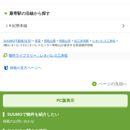
最寄駅の沿線から探す
ＪＲ紀勢本線
SUUMO[不動産/住宅]
>
賃貸
>
和歌山県
>
和歌山市
>
紀三井寺駅
>
レオパレス三本松
>
(株)レオパレス21レオパレスセンター和歌山が提供する賃貸物件情報
物件ライブラリー：レオパレス三本松
情報の見方ページへ
ページの先頭へ
PC版表示
SUUMOで物件を紹介したい
掲載のお問い合わせ