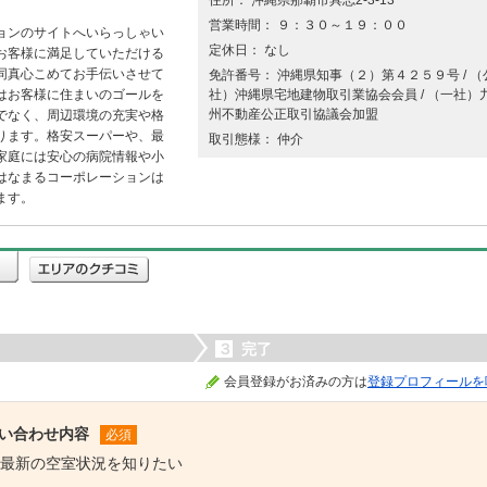
住所： 沖縄県那覇市具志2-3-13
営業時間： ９：３０～１９：００
ョンのサイトへいらっしゃい
定休日： なし
お客様に満足していただける
同真心こめてお手伝いさせて
免許番号： 沖縄県知事（２）第４２５９号 / （
はお客様に住まいのゴールを
社）沖縄県宅地建物取引業協会会員 / （一社）
州不動産公正取引協議会加盟
でなく、周辺環境の充実や格
ります。格安スーパーや、最
取引態様： 仲介
家庭には安心の病院情報や小
はなまるコーポレーションは
ます。
３
完了
会員登録がお済みの方は
登録プロフィールを
い合わせ内容
必須
最新の空室状況を知りたい