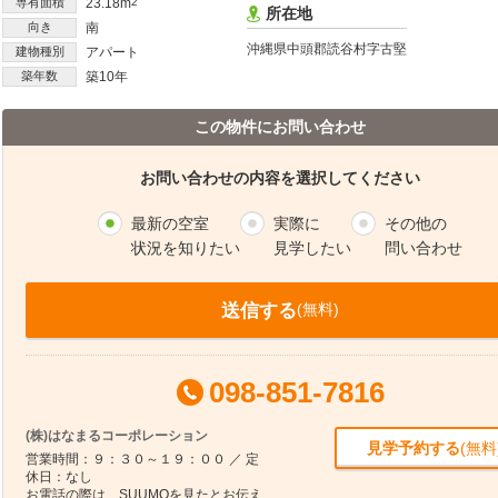
専有面積
23.18m
2
所在地
向き
南
沖縄県中頭郡読谷村字古堅
建物種別
アパート
築年数
築10年
この物件にお問い合わせ
お問い合わせの内容を選択してください
最新の空室
実際に
その他の
状況を知りたい
見学したい
問い合わせ
送信する
(無料)
098-851-7816
(株)はなまるコーポレーション
見学予約する
(無料
営業時間：９：３０～１９：００ ／ 定
休日：なし
お電話の際は、SUUMOを見たとお伝え