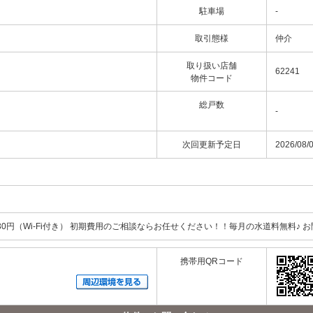
駐車場
-
取引態様
仲介
取り扱い店舗
62241
物件コード
総戸数
-
次回更新予定日
2026/08/
0円（Wi-Fi付き） 初期費用のご相談ならお任せください！！毎月の水道料無料♪ お
携帯用QRコード