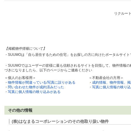
リクルー
【掲載物件情報について】
・SUUMOは「自ら居住するための住宅」をお探しの方に向けたポータルサイ
・SUUMOではユーザーの皆様に最も信頼されるサイトを目指して、物件情報
づきになりましたら、以下のページからご連絡ください
＜個人のお客様用＞
＜不動産会社の方用＞
・
物件情報が間違っている/写真に誤りがある
・
成約情報、物件情報、掲
・
問い合わせた物件が成約済みだった
・
写真に個人情報の映り込
・
写真に個人情報の映り込みがある
その他の情報
(株)はなまるコーポレーションのその他取り扱い物件