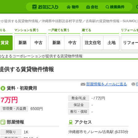
ションが提供する賃貸物件情報／沖縄県中頭郡読谷村字古堅／古島駅の賃貸物件情報 - SUUMO(
りる
マンションを買う
一戸建てを買う
建てる
リフォーム
賃貸
新築
中古
新築
中古
注文住宅
土地
リフォ
株)はなまるコーポレーションが提供する賃貸物件情報
ンが提供する賃貸物件情報
部屋情報をメールに送る
賃料・初期費用
7万円
敷金/礼金
-
/
7万円
保証金
-
管理費・共益費
6500円
敷引・償却
-
部屋情報
アクセス
沖縄都市モノレール/古島駅 歩233分
間取り
1K