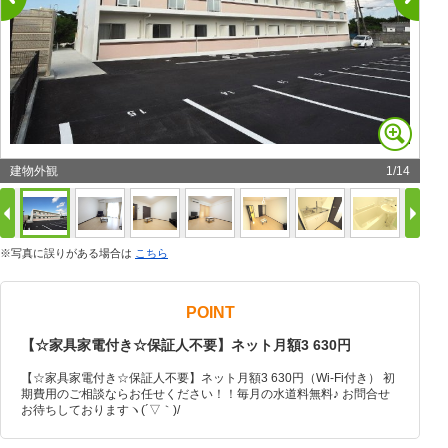
建物外観
1
/
14
※写真に誤りがある場合は
こちら
POINT
【☆家具家電付き☆保証人不要】ネット月額3 630円
【☆家具家電付き☆保証人不要】ネット月額3 630円（Wi-Fi付き） 初
期費用のご相談ならお任せください！！毎月の水道料無料♪ お問合せ
お待ちしておりますヽ(´▽｀)/