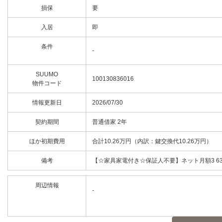
損保
要
入居
即
条件
-
SUUMO
100130836016
物件コード
情報更新日
2026/07/30
契約期間
普通借家 2年
ほか初期費用
合計10.26万円（内訳：鍵交換代10.26万円）
備考
【☆家具家電付き☆保証人不要】ネット月額3 63
周辺情報
-