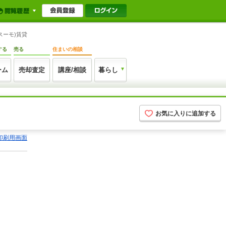
スーモ)賃貸
する
売る
住まいの相談
ーム
売却査定
講座/相談
暮らし
お気に入りに追加する
印刷用画面