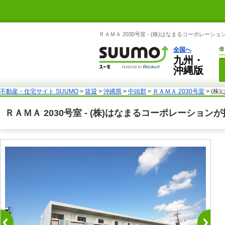
ＲＡＭＡ 2030号室 - (株)はなまるコーポレー
全国へ
借
九州・
沖縄版
不動産・住宅サイト SUUMO
>
賃貸
>
沖縄県
>
中頭郡
>
ＲＡＭＡ 2030号室
> (
ＲＡＭＡ 2030号室 - (株)はなまるコーポレーショ