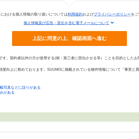
トにおける個人情報の取り扱いについては
利用規約
および
プライバシーポリシー
をご
個人情報及び広告・宣伝を含む電子メールについて
上記に同意の上、確認画面へ進む
トです。契約者以外の方が使用する(例：第三者に宿泊させる等）ことを目的としたお
の精度向上に努めております。SUUMOに掲載されている物件情報について「事実と
載写真などに誤りがある
みがある