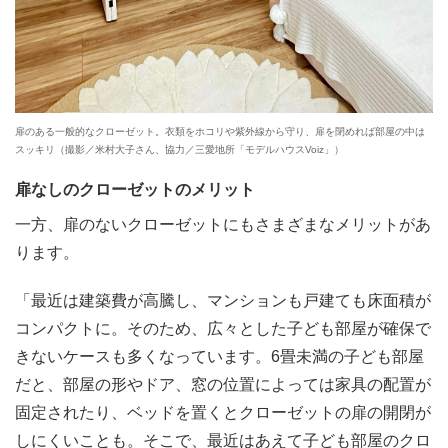
扉のある一般的なクローゼット。衣類をホコリや紫外線から守り、扉を閉めれば部屋の中は
スッキリ（撮影／米村大子さん、協力／三愛地所「モデルハウスVoiz」）
扉なしのクローゼットのメリット
一方、扉のないクローゼットにもさまざまなメリットがあ
ります。
「最近は建築費が高騰し、マンションも戸建ても床面積が
コンパクトに。そのため、広々とした子ども部屋が確保で
きないケースも多くなっています。6畳未満の子ども部屋
だと、部屋の形やドア、窓の位置によっては家具の配置が
固定されたり、ベッドを置くとクローゼットの扉の開閉が
しにくいことも。そこで、最近はあえて子ども部屋のクロ