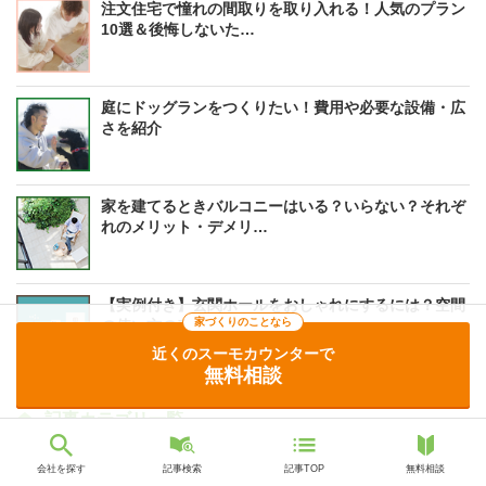
注文住宅で憧れの間取りを取り入れる！人気のプラン
10選＆後悔しないた…
庭にドッグランをつくりたい！費用や必要な設備・広
さを紹介
家を建てるときバルコニーはいる？いらない？それぞ
れのメリット・デメリ…
【実例付き】玄関ホールをおしゃれにするには？空間
家づくりのことなら
の使い方のアイデア、…
近くのスーモカウンターで
無料相談
記事カテゴリ一覧
住まい探し入門
賃貸
会社を探す
記事検索
記事TOP
無料相談