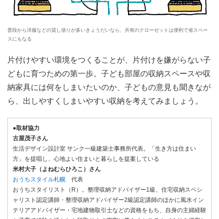
普段から洋服などの貸し借りが多いきょうだいなら、共有のクローゼットは便利で省スペー
スにもなる
片付けやすい環境をつくることが、片付けを嫌がらない子
どもに育つための第一歩。子ども部屋の収納スペースや収
納家具には何をしまいたいのか、子どもの意見も聞きなが
ら、出しやすくしまいやすい収納を考えてみましょう。
●取材協力
古屋茂子さん
生活デザイン設計室 サンク一級建築士事務所代表。「生き方は住まい
方」を提唱し、心地よい住まいと暮らしを提案している
米村大子（よねむらひろこ）さん
おうちスタイル札幌
代表
おうちスタイリスト（R）。整理収納アドバイザー1級、住宅収納スペシ
ャリスト認定講師・整理収納アドバイザー2級認定講師のほかに風水イン
テリアアドバイザー・宅地建物取引士などの資格をもち、自身の主婦経験