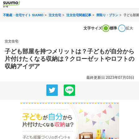
不動産・住宅サイト SUUMO
注文住宅
注文住宅関連記事
間取り・プラン
子ども部屋
文字サイズ
標準
拡大
注文住宅
子ども部屋を持つメリットは？子どもが自分から
片付けたくなる収納は？クローゼットやロフトの
収納アイデア
最終更新日 2023年07月03日