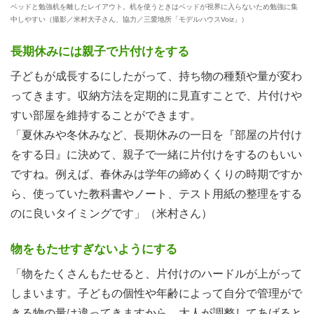
ベッドと勉強机を離したレイアウト。机を使うときはベッドが視界に入らないため勉強に集
中しやすい（撮影／米村大子さん、協力／三愛地所「モデルハウスVoiz」）
長期休みには親子で片付けをする
子どもが成長するにしたがって、持ち物の種類や量が変わ
ってきます。収納方法を定期的に見直すことで、片付けや
すい部屋を維持することができます。
「夏休みや冬休みなど、長期休みの一日を『部屋の片付け
をする日』に決めて、親子で一緒に片付けをするのもいい
ですね。例えば、春休みは学年の締めくくりの時期ですか
ら、使っていた教科書やノート、テスト用紙の整理をする
のに良いタイミングです」（米村さん）
物をもたせすぎないようにする
「物をたくさんもたせると、片付けのハードルが上がって
しまいます。子どもの個性や年齢によって自分で管理がで
きる物の量は違ってきますから、大人が調整してあげると