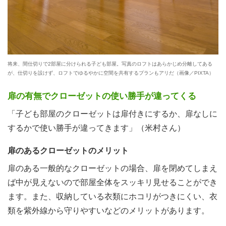
将来、間仕切りで2部屋に分けられる子ども部屋。写真のロフトはあらかじめ分離してある
が、仕切りを設けず、ロフトでゆるやかに空間を共有するプランもアリだ（画像／PIXTA）
扉の有無でクローゼットの使い勝手が違ってくる
「子ども部屋のクローゼットは扉付きにするか、扉なしに
するかで使い勝手が違ってきます」（米村さん）
扉のあるクローゼットのメリット
扉のある一般的なクローゼットの場合、扉を閉めてしまえ
ば中が見えないので部屋全体をスッキリ見せることができ
ます。また、収納している衣類にホコリがつきにくい、衣
類を紫外線から守りやすいなどのメリットがあります。