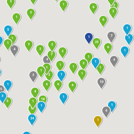
3
1
2
6
2
3
1
6
1
5
7
1
1
1
23
1
3
2
6
2
4
1
3
7
1
4
4
1
3
1
1
1
1
1
1
1
2
3
10
6
1
6
4
15
4
3
1
18
5
1
1
1
15
6
24
1