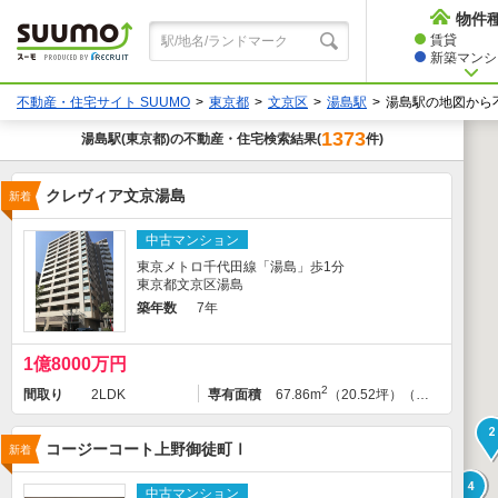
物件
賃貸
新築マンショ
不動産・住宅サイト SUUMO
東京都
文京区
湯島駅
湯島駅の地図から
1373
湯島駅
(東京都)の不動産・住宅検索結果
件)
(
クレヴィア文京湯島
新着
中古マンション
東京メトロ千代田線「湯島」歩1分
東京都文京区湯島
築年数
7年
1億8000万円
2
間取り
2LDK
専有面積
67.86m
（20.52坪）（壁芯）
2
コージーコート上野御徒町Ⅰ
新着
4
中古マンション