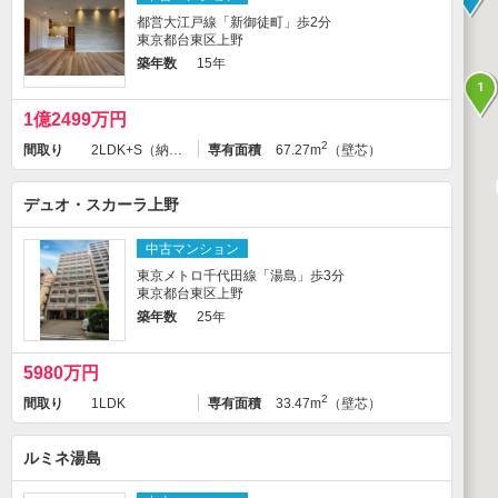
都営大江戸線「新御徒町」歩2分
東京都台東区上野
築年数
15年
1
1億2499万円
2
間取り
2LDK+S（納戸）
専有面積
67.27m
（壁芯）
デュオ・スカーラ上野
中古マンション
東京メトロ千代田線「湯島」歩3分
東京都台東区上野
築年数
25年
5980万円
2
間取り
1LDK
専有面積
33.47m
（壁芯）
ルミネ湯島