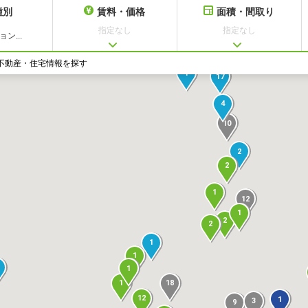
種別
賃料・価格
面積・間取り
指定なし
指定なし
ン...
不動産・住宅情報を探す
1
17
4
10
2
2
1
12
1
2
2
1
1
1
18
1
12
1
3
9