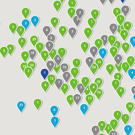
1
4
5
2
3
3
2
1
1
7
2
4
1
2
6
3
2
5
4
6
2
3
1
4
5
3
1
29
3
5
9
5
3
1
9
1
6
5
4
3
1
2
7
18
9
4
8
6
1
9
13
1
6
3
22
1
5
33
13
34
4
2
1
4
1
2
9
12
1
35
1
7
1
6
4
2
3
4
4
10
17
17
9
1
21
10
1
6
1
1
1
1
6
2
1
6
17