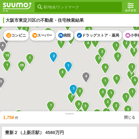
条件変更
大阪市東淀川区
の不動産・住宅検索結果
2
4
1
1
6
1
1
3
1
3
5
1
コンビニ
スーパー
病院
ドラッグストア・薬局
小学
6
9
4
1
1
2
2
4
4
1
4
2
10
2
2
1
3
1
39
1
1
6
3
7
4
5
5
1
3
1
2
1
3
1
1
1
2
3
1
2
3
5
1
1
2
21
17
2
1,756
閉じる
5
件
2
1
1
5
2
6
1
2
1
4
1
豊新２（上新庄駅） 4580万円
2
3
2
5
2
3