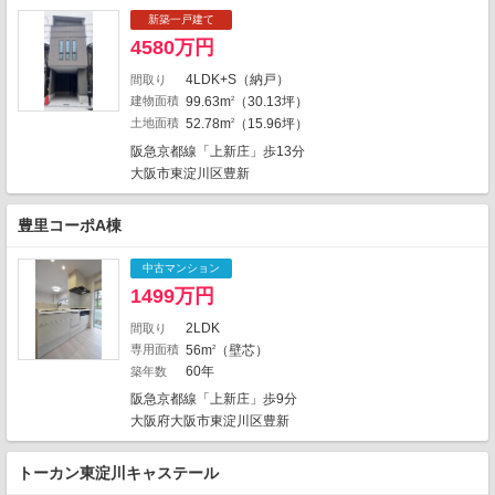
2
2
2
新築一戸建て
2
2
20
1
4
1
4580万円
4
2
2
2
4LDK+S（納戸）
間取り
1
2
1
建物面積
99.63m
（30.13坪）
2
1
6
2
3
土地面積
52.78m
（15.96坪）
2
3
6
阪急京都線「上新庄」歩13分
1
1
4
29
1
大阪市東淀川区豊新
1
3
1
2
1
1
豊里コーポA棟
2
10
2
10
2
6
中古マンション
2
1
1499万円
1
10
2
1
1
2LDK
間取り
専用面積
56m
（壁芯）
2
2
1
60年
築年数
6
阪急京都線「上新庄」歩9分
地図の種類
大阪府大阪市東淀川区豊新
トーカン東淀川キャステール