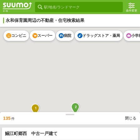
条件変更
永和保育園
周辺の不動産・住宅検索結果
コンビニ
スーパー
病院
ドラッグストア・薬局
小学
2
1
135
閉じる
件
鰯江町郷西 中古一戸建て
1