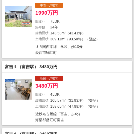
中古一戸建て
1990万円
1
7LDK
間取り
1
24年
築年数
1
8
建物面積
143.53m
（43.41坪）
2
土地面積
309.11m
（93.50坪）（登記）
2
1
1
ＪＲ関西本線「永和」歩13分
愛西市鰯江町
1
1
1
12
6
富吉１（富吉駅） 3480万円
新築一戸建て
1
3480万円
1
4LDK
間取り
1
建物面積
105.57m
（31.93坪）（登記）
2
土地面積
158.65m
（47.99坪）（登記）
2
地図の種類
近鉄名古屋線「富吉」歩4分
海部郡蟹江町富吉