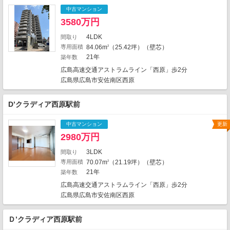
1
中古マンション
1
3580万円
1
2
1
13
1
2
4LDK
間取り
1
3
2
4
専用面積
84.06m
（25.42坪）（壁芯）
2
2
21年
築年数
2
1
2
2
1
広島高速交通アストラムライン「西原」歩2分
広島県広島市安佐南区西原
D’クラディア西原駅前
4
1
2
1
中古マンション
更新
1
3
2980万円
2
1
1
3LDK
間取り
1
1
専用面積
70.07m
（21.19坪）（壁芯）
2
1107件中、中心地から近い999件までを
21年
築年数
2
表示しています。
広島高速交通アストラムライン「西原」歩2分
地図の種類
広島県広島市安佐南区西原
1
Ｄ’クラディア西原駅前