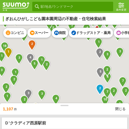
条件変更
ぎおんひがしこども園本園
周辺の不動産・住宅検索結果
1
2
2
1
1
2
6
1
2
2
4
2
1
コンビニ
スーパー
病院
ドラッグストア・薬局
小学
2
7
2
2
1
2
18
3
1
2
3
1
4
3
1
5
2
2
3
5
1
4
2
7
2
2
2
2
7
3
3
1
4
10
2
1
1
2
1,107
閉じる
件
1
3
5
3
3
5
8
3
1
6
Ｄ’クラディア西原駅前
2
1
1
2
1
1