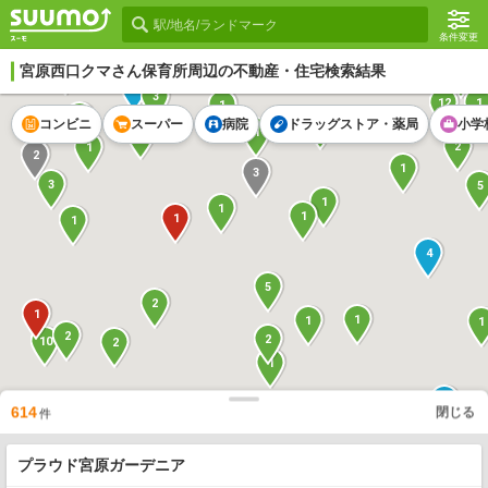
条件変更
宮原西口クマさん保育所
周辺の不動産・住宅検索結果
2
17
1
3
12
1
1
1
コンビニ
スーパー
病院
ドラッグストア・薬局
小学
1
1
1
2
1
2
1
3
3
5
1
1
1
1
1
4
5
2
1
1
1
1
2
2
10
2
1
13
1
614
閉じる
24
件
2
4
1
1
1
5
プラウド宮原ガーデニア
1