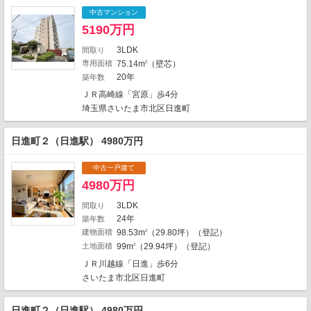
中古マンション
3
1
5190万円
8
5
3
3LDK
間取り
1
専用面積
75.14m
（壁芯）
2
2
1
1
20年
築年数
2
2
2
ＪＲ高崎線「宮原」歩4分
3
1
埼玉県さいたま市北区日進町
3
2
1
日進町２（日進駅） 4980万円
3
1
2
4
1
中古一戸建て
1
2
4980万円
1
1
1
2
3LDK
2
間取り
1
3
3
24年
築年数
建物面積
98.53m
（29.80坪）（登記）
2
1
4
1
土地面積
99m
（29.94坪）（登記）
2
1
2
6
地図の種類
5
ＪＲ川越線「日進」歩6分
さいたま市北区日進町
日進町２（日進駅） 4980万円