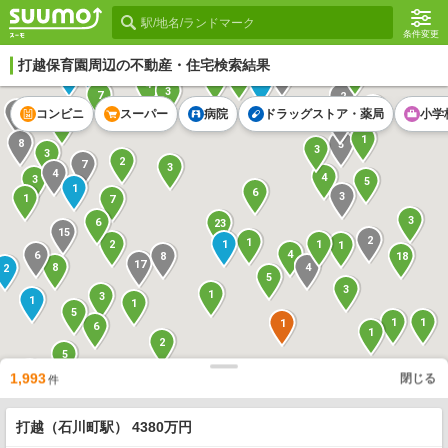
条件変更
打越保育園
周辺の不動産・住宅検索結果
2
1
2
5
1
5
1
4
3
7
2
2
1
2
コンビニ
スーパー
病院
ドラッグストア・薬局
小学
13
2
1
8
5
3
3
2
7
3
4
4
3
5
1
6
3
1
7
3
6
23
15
2
1
1
1
2
1
4
6
8
18
17
8
4
2
5
3
1
3
1
1
5
1
1
1
6
1
2
5
1
1,993
閉じる
1
件
3
1
5
打越（石川町駅） 4380万円
1
11
1
13