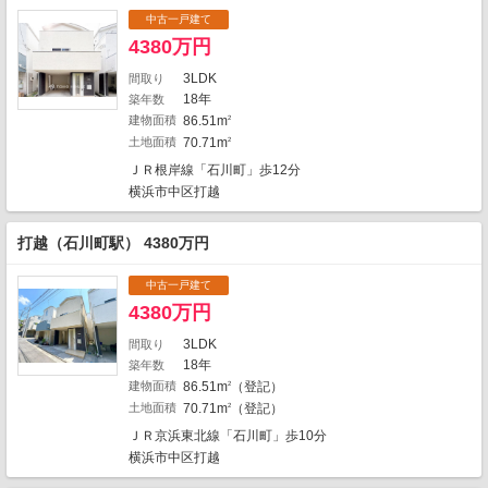
中古一戸建て
2
2
1
4380万円
1
1
1
1
1
3LDK
間取り
1
1
2
7
18年
築年数
2
4
建物面積
86.51m
2
3
1
2
4
1
土地面積
70.71m
2
1
1
2
ＪＲ根岸線「石川町」歩12分
2
3
1
横浜市中区打越
1
1
1
2
1
5
7
打越（石川町駅） 4380万円
4
5
26
2
1
5
中古一戸建て
1
3
1
4380万円
3
3
12
2
3LDK
間取り
2
1
1993件中、中心地から近い999件までを
18年
築年数
1
表示しています。
建物面積
86.51m
（登記）
2
8
地図の種類
土地面積
70.71m
（登記）
2
ＪＲ京浜東北線「石川町」歩10分
横浜市中区打越