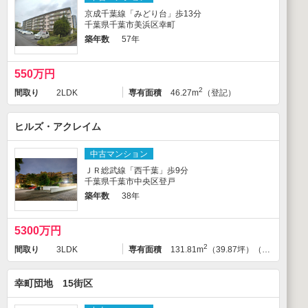
京成千葉線「みどり台」歩13分
千葉県千葉市美浜区幸町
築年数
57年
550万円
2
間取り
2LDK
専有面積
46.27m
（登記）
ヒルズ・アクレイム
中古マンション
ＪＲ総武線「西千葉」歩9分
千葉県千葉市中央区登戸
築年数
38年
5300万円
2
間取り
3LDK
専有面積
131.81m
（39.87坪）（壁芯）
幸町団地 15街区