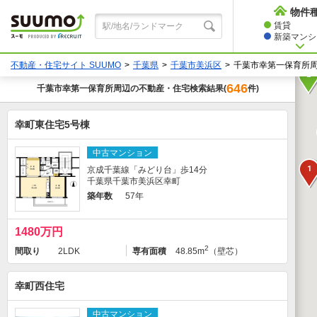
物件
賃貸
新築マンショ
不動産・住宅サイト SUUMO
千葉県
千葉市美浜区
千葉市幸第一保育所
2
646
千葉市幸第一保育所
周辺の不動産・住宅検索結果
件)
(
幸町東住宅5号棟
中古マンション
1
京成千葉線「みどり台」歩14分
千葉県千葉市美浜区幸町
築年数
57年
1480万円
2
間取り
2LDK
専有面積
48.85m
（壁芯）
幸町西住宅
中古マンション