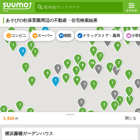
条件変更
あそびの杜保育園
周辺の不動産・住宅検索結果
5
1
2
2
6
6
2
1
9
コンビニ
スーパー
病院
ドラッグストア・薬局
小学
2
3
2
9
4
2
1
9
9
2
1
7
3
2
5
16
8
1
2
3
6
2
7
6
1
6
4
3
1
3
1
1
7
1
9
3
1
3
2
1
2
5
1
7
2
2
2
1
2
1
1
1,426
閉じる
件
2
5
1
5
4
23
1
横浜藤棚ガーデンハウス
3
1
2
1
3