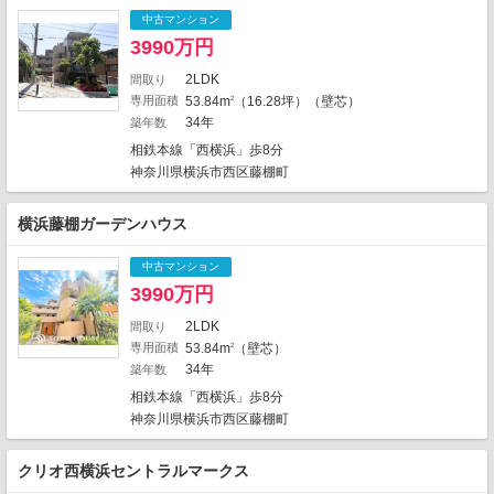
1
3
2
中古マンション
2
2
1
3990万円
1
2LDK
間取り
1
1
5
1
2
専用面積
53.84m
（16.28坪）（壁芯）
2
1
8
1
34年
築年数
21
2
3
1
相鉄本線「西横浜」歩8分
1
4
7
神奈川県横浜市西区藤棚町
3
2
3
2
横浜藤棚ガーデンハウス
5
4
17
5
中古マンション
17
3990万円
45
1
2
2LDK
7
間取り
2
専用面積
53.84m
（壁芯）
2
1426件中、中心地から近い999件までを
34年
築年数
11
3
表示しています。
1
相鉄本線「西横浜」歩8分
地図の種類
神奈川県横浜市西区藤棚町
クリオ西横浜セントラルマークス