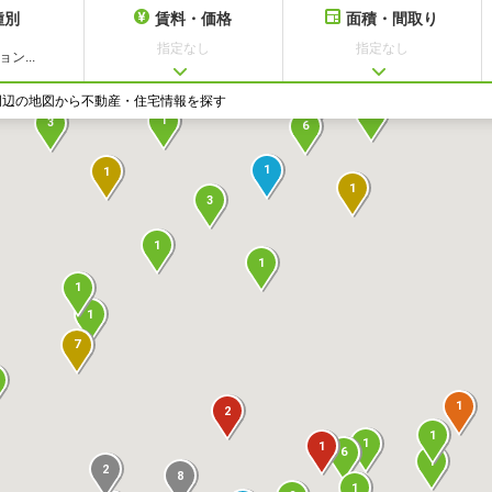
種別
賃料・価格
面積・間取り
指定なし
指定なし
ン...
1
周辺の地図から不動産・住宅情報を探す
10
1
3
6
1
1
1
3
1
1
1
1
7
1
2
1
1
1
6
1
2
8
1