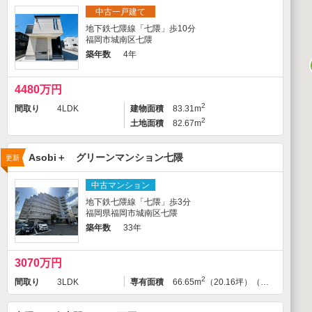
中古一戸建て
地下鉄七隈線「七隈」歩10分
福岡市城南区七隈
築年数
4年
4480万円
2
間取り
4LDK
建物面積
83.31m
2
土地面積
82.67m
Asobi＋ グリーンマンション七隈
更新
中古マンション
地下鉄七隈線「七隈」歩3分
福岡県福岡市城南区七隈
築年数
33年
3070万円
2
間取り
3LDK
専有面積
66.65m
（20.16坪）（壁芯）