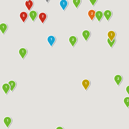
2
1
1
2
4
1
1
5
2
1
1
1
1
2
2
1
2
1
2
1
2
1