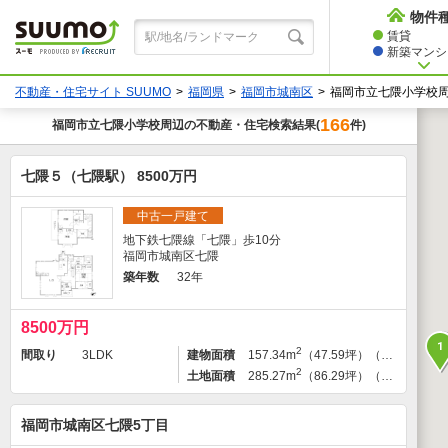
物件
賃貸
新築マンショ
不動産・住宅サイト SUUMO
福岡県
福岡市城南区
福岡市立七隈小学校
166
福岡市立七隈小学校
周辺の不動産・住宅検索結果
件)
(
七隈５（七隈駅） 8500万円
中古一戸建て
地下鉄七隈線「七隈」歩10分
福岡市城南区七隈
築年数
32年
8500万円
1
2
間取り
3LDK
建物面積
157.34m
（47.59坪）（登記）
2
土地面積
285.27m
（86.29坪）（登記）
福岡市城南区七隈5丁目