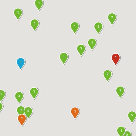
1
1
2
1
1
3
1
1
1
1
1
2
2
1
1
3
1
5
1
5
1
1
2