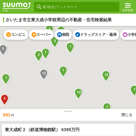
条件変更
さいたま市立東大成小学校
周辺の不動産・住宅検索結果
1
2
コンビニ
スーパー
病院
ドラッグストア・薬局
小学
5
1
5
1
2
1
12
13
1
1
10
3
1
2
1
1
693
閉じる
1
件
3
2
1
14
東大成町２（鉄道博物館駅） 6399万円