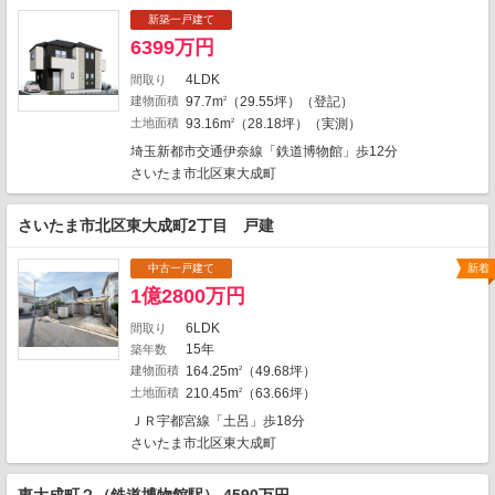
3
2
2
新築一戸建て
3
1
6399万円
1
2
1
4LDK
間取り
2
1
建物面積
97.7m
（29.55坪）（登記）
1
2
1
1
土地面積
93.16m
（28.18坪）（実測）
2
1
1
1
埼玉新都市交通伊奈線「鉄道博物館」歩12分
1
さいたま市北区東大成町
1
1
1
1
さいたま市北区東大成町2丁目 戸建
3
1
1
1
中古一戸建て
新着
1
2
2
2
1億2800万円
15
2
13
6LDK
間取り
15年
築年数
1
建物面積
164.25m
（49.68坪）
2
1
2
土地面積
210.45m
（63.66坪）
2
2
地図の種類
ＪＲ宇都宮線「土呂」歩18分
さいたま市北区東大成町