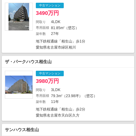
1
3
中古マンション
2
2
3490万円
2
6
4LDK
間取り
1
1
専用面積
81.85m
（壁芯）
2
27年
築年数
地下鉄桜通線「相生山」歩1分
1
1
愛知県名古屋市緑区相川
9
1
2
ザ・パークハウス相生山
1
中古マンション
3980万円
2
3LDK
間取り
10
1
専用面積
79.3m
（23.98坪）（壁芯）
2
11年
1
築年数
5
1
3
1
地下鉄桜通線「相生山」歩2分
地図の種類
愛知県名古屋市天白区久方
サンハウス相生山