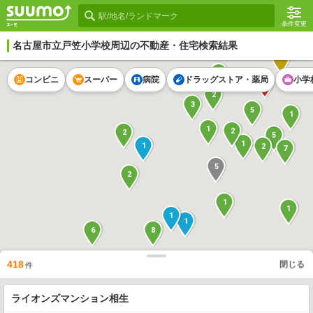
条件変更
名古屋市立戸笠小学校
周辺の不動産・住宅検索結果
1
1
コンビニ
スーパー
病院
ドラッグストア・薬局
小学
1
2
3
5
1
1
2
2
5
1
1
2
7
5
2
1
1
1
1
8
6
418
閉じる
2
件
1
2
1
ライオンズマンション相生
1
3
1