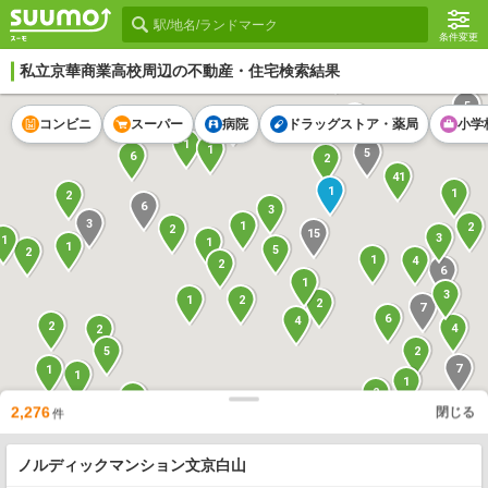
条件変更
3
私立京華商業高校
周辺の不動産・住宅検索結果
5
3
1
コンビニ
スーパー
病院
ドラッグストア・薬局
小学
1
1
5
6
2
41
1
1
2
6
3
3
1
2
2
15
3
1
1
1
5
2
1
4
2
6
1
3
2
1
2
7
6
4
2
4
2
5
2
7
1
1
1
2
3
6
2,276
閉じる
件
1
2
1
1
2
14
2
5
6
4
ノルディックマンション文京白山
2
1
4