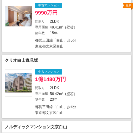
4
1
4
9
中古マンション
更新
2
1
1
1
4
9990万円
11
2
1
1
7
3
4
2
2LDK
間取り
2
20
専用面積
49.41m
（壁芯）
9
2
2
1
6
18
15年
築年数
1
6
2
3
3
5
都営三田線「白山」歩5分
2
2
東京都文京区白山
1
2
1
8
2
1
1
クリオ白山逸見坂
1
1
1
1
5
5
中古マンション
1
9
1
1
1
3
2
1億1480万円
3
3
2LDK
間取り
10
2
1
6
専用面積
56.42m
（壁芯）
2
4
7
1
1
2276件中、中心地から近い999件までを
1
23年
築年数
1
表示しています。
都営三田線「白山」歩4分
3
2
1
地図の種類
東京都文京区白山
ノルディックマンション文京白山