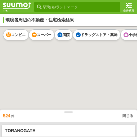
条件変更
環境省
周辺の不動産・住宅検索結果
コンビニ
スーパー
病院
ドラッグストア・薬局
小学
524
閉じる
件
TORANOGATE