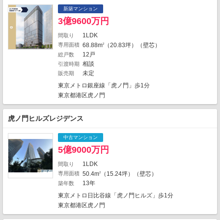
新築マンション
3億9600万円
1LDK
間取り
専用面積
68.88m
（20.83坪）（壁芯）
2
12戸
総戸数
相談
引渡時期
未定
販売期
東京メトロ銀座線「虎ノ門」歩1分
東京都港区虎ノ門
6
虎ノ門ヒルズレジデンス
1
5
1
2
1
1
中古マンション
3
5億9000万円
4
6
1LDK
間取り
3
1
専用面積
50.4m
（15.24坪）（壁芯）
2
12
1
13年
地図の種類
築年数
7
東京メトロ日比谷線「虎ノ門ヒルズ」歩1分
東京都港区虎ノ門