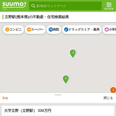
条件変更
立野駅
(熊本県)の不動産・住宅検索結果
コンビニ
スーパー
病院
ドラッグストア・薬局
小学
1
1
1
8
閉じる
件
大字立野（立野駅） 330万円