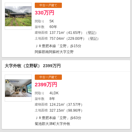
中古一戸建て
330万円
2
5K
間取り
60年
築年数
建物面積
137.71m
（41.65坪）（登記）
2
土地面積
757.04m
（229.00坪）（登記）
2
ＪＲ豊肥本線「立野」歩15分
阿蘇郡南阿蘇村大字立野
大字外牧（立野駅） 2399万円
中古一戸建て
2399万円
4LDK
間取り
8年
築年数
建物面積
124.21m
（37.57坪）
2
地図の種類
土地面積
327.15m
（98.96坪）
2
ＪＲ豊肥本線「立野」歩63分
菊池郡大津町大字外牧