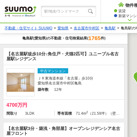
物件
賃貸
新築マンショ
不動産・住宅サイト SUUMO
愛知県
名古屋市中村区
亀島駅
亀島駅の
1765
亀島駅
(愛知県)の不動産・住宅検索結果
件)
(
【名古屋駅徒歩10分♪角住戸・犬猫2匹可】ユニーブル名古
屋駅レジデンス
中古マンション
ＪＲ東海道本線「名古屋」歩10分
愛知県名古屋市中村区亀島
築年数
12年
4700万円
2
間取り
3LDK
専有面積
71.4m
（21.59坪）（壁芯）
【名古屋駅3分・築浅・角部屋】オープンレジデンシア名古
屋フロント