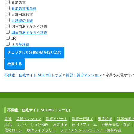
養老鉄道
養老鉄道養老線
近畿日本鉄道
近鉄湯の山線
四日市あすなろう鉄道
四日市あすなろう鉄道
JR
ＪＲ草津線
チェックした沿線の駅を絞り込む
検索する
不動産・住宅サイト SUUMOトップ
>
賃貸・賃貸マンション
> 家具や家電が付
不動産・住宅サイト SUUMO（スーモ）
賃貸
|
賃貸マンション
|
賃貸アパート
|
賃貸一戸建て
|
家賃相場
|
新築分譲
土地
|
リノベーション物件
|
注文住宅
|
住宅リフォーム
|
不動産売却・査定
住宅ローン
|
物件ライブラリー
|
ファイナンシャルプランナー無料相談