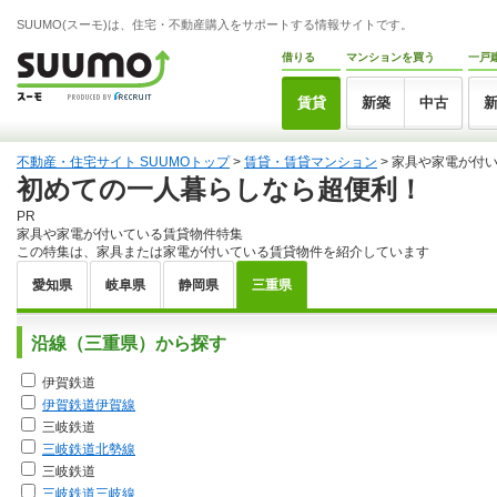
SUUMO(スーモ)は、住宅・不動産購入をサポートする情報サイトです。
借りる
マンションを買う
一戸
賃貸
新築
中古
不動産・住宅サイト SUUMOトップ
>
賃貸・賃貸マンション
> 家具や家電が付
初めての一人暮らしなら超便利！
PR
家具や家電が付いている賃貸物件特集
この特集は、家具または家電が付いている賃貸物件を紹介しています
愛知県
岐阜県
静岡県
三重県
沿線（三重県）から探す
伊賀鉄道
伊賀鉄道伊賀線
三岐鉄道
三岐鉄道北勢線
三岐鉄道
三岐鉄道三岐線