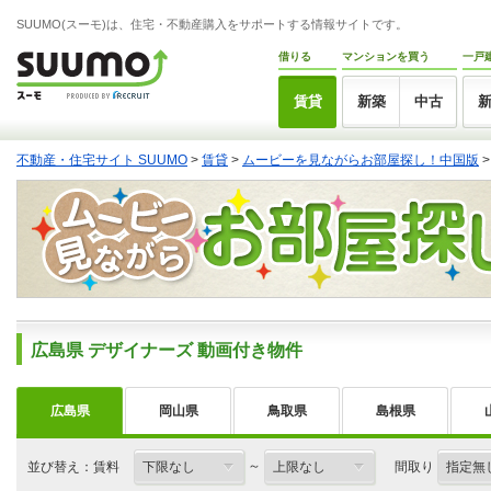
SUUMO(スーモ)は、住宅・不動産購入をサポートする情報サイトです。
借りる
マンションを買う
一戸
賃貸
新築
中古
不動産・住宅サイト SUUMO
>
賃貸
>
ムービーを見ながらお部屋探し！中国版
広島県 デザイナーズ 動画付き物件
広島県
岡山県
鳥取県
島根県
～
並び替え：賃料
間取り