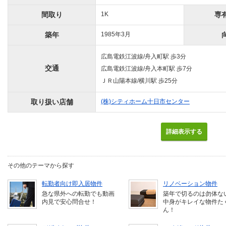
間取り
1K
専
築年
1985年3月
広島電鉄江波線/舟入町駅 歩3分
交通
広島電鉄江波線/舟入本町駅 歩7分
ＪＲ山陽本線/横川駅 歩25分
取り扱い店舗
(株)シティホーム十日市センター
詳細表示する
その他のテーマから探す
転勤者向け即入居物件
リノベーション物件
急な県外への転勤でも動画
築年で切るのは勿体な
内見で安心問合せ！
中身がキレイな物件た
ん！