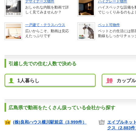
デザイナーズ物件
ハイグレード物件
おしゃれな内観を動画で詳
ハイスペックな設備を
しく見てみませんか？
でじっくりみるのもよ
一戸建て・テラスハウス
ペット可物件
広いからこそ、動画は見応
ペットとの生活には部
えたっぷりです
動線もしっかりチェッ
引越し先での住む人数で決める
1人暮らし
カップル
広島県で動画をたくさん扱っている会社から探す
(株)良和ハウス横川駅前店（3,999件）
エイブルネット
クス（2,883