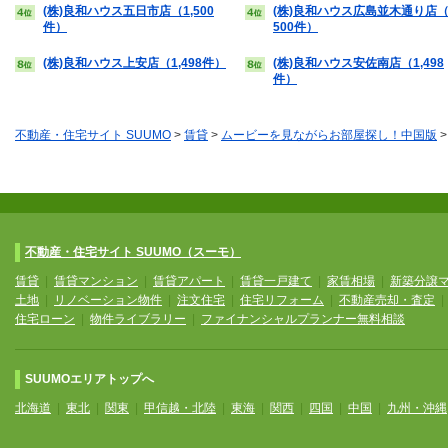
(株)良和ハウス五日市店（1,500
(株)良和ハウス広島並木通り店（
件）
500件）
(株)良和ハウス上安店（1,498件）
(株)良和ハウス安佐南店（1,498
件）
不動産・住宅サイト SUUMO
>
賃貸
>
ムービーを見ながらお部屋探し！中国版
不動産・住宅サイト SUUMO（スーモ）
賃貸
|
賃貸マンション
|
賃貸アパート
|
賃貸一戸建て
|
家賃相場
|
新築分譲
土地
|
リノベーション物件
|
注文住宅
|
住宅リフォーム
|
不動産売却・査定
住宅ローン
|
物件ライブラリー
|
ファイナンシャルプランナー無料相談
SUUMOエリアトップへ
北海道
|
東北
|
関東
|
甲信越・北陸
|
東海
|
関西
|
四国
|
中国
|
九州・沖縄