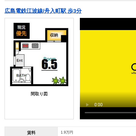
広島電鉄江波線/舟入町駅 歩3分
間取り図
賃料
1.9万円