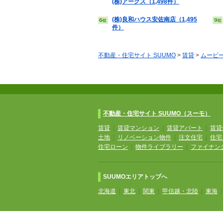
(株)アークス（1,498件）
(株)良和ハウス安佐南店（1,495
件）
不動産・住宅サイト SUUMO
>
賃貸
>
ムービ
不動産・住宅サイト SUUMO（スーモ）
賃貸
|
賃貸マンション
|
賃貸アパート
|
賃貸
土地
|
リノベーション物件
|
注文住宅
|
住宅
住宅ローン
|
物件ライブラリー
|
ファイナン
SUUMOエリアトップへ
北海道
|
東北
|
関東
|
甲信越・北陸
|
東海