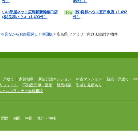
件）
495件）
いい部屋ネット広島駅新幹線口店
(株)良和ハウス五日市店（1,492
(株)良和ハウス（1,493件）
件）
ーを見ながらお部屋探し！中国版
>
広島県 ファミリー向け 動画付き物件
一戸建て
|
家賃相場
|
新築分譲マンション
|
中古マンション
|
新築一戸建て
|
中
リフォーム
|
不動産売却・査定
|
新築相談
|
引越し見積もり
|
シャルプランナー無料相談
|
関西
|
四国
|
中国
|
九州・沖縄