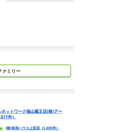
ファミリー
ルネットワーク福山蔵王店(株)アー
,877件）
(株)良和ハウス上安店（1,495件）