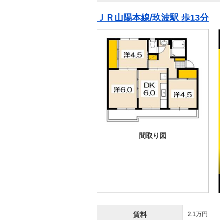
ＪＲ山陽本線/玖波駅 歩13分
間取り図
賃料
2.1万円