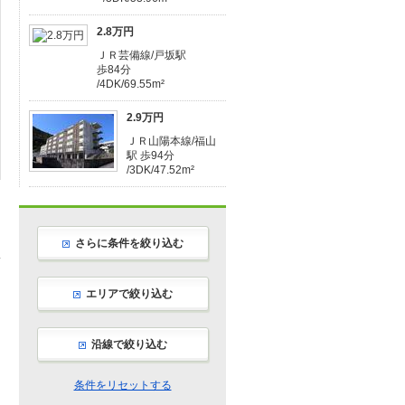
2.8万円
ＪＲ芸備線/戸坂駅
歩84分
/4DK/69.55m²
2.9万円
ＪＲ山陽本線/福山
駅 歩94分
/3DK/47.52m²
さらに条件を絞り込む
エリアで絞り込む
沿線で絞り込む
条件をリセットする