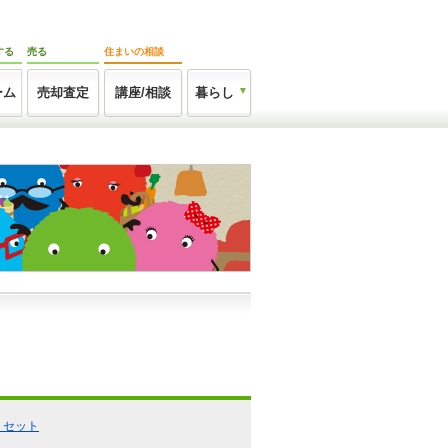
する
売る
住まいの相談
ーム
売却査定
講座/相談
暮らし
リセット