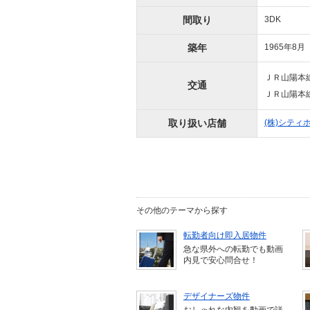
間取り
3DK
築年
1965年8月
ＪＲ山陽本線
交通
ＪＲ山陽本線
取り扱い店舗
(株)シテ
その他のテーマから探す
転勤者向け即入居物件
急な県外への転勤でも動画
内見で安心問合せ！
デザイナーズ物件