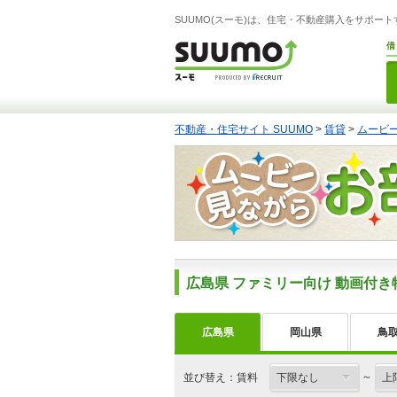
SUUMO(スーモ)は、住宅・不動産購入をサポー
借
不動産・住宅サイト SUUMO
>
賃貸
>
ムービ
広島県 ファミリー向け 動画付き
広島県
岡山県
鳥
～
並び替え：賃料