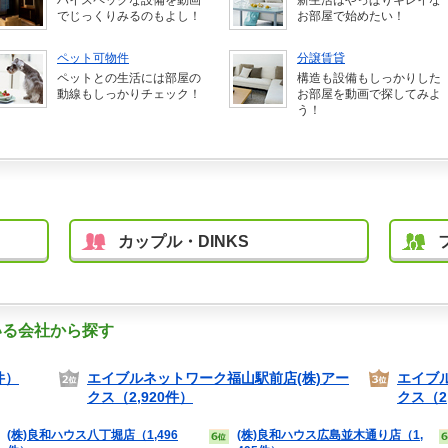
ハイスペックな設備を動画
新生活はやっぱりキレイな
でじっくりみるのもよし！
お部屋で始めたい！
ペット可物件
分譲賃貸
ペットとの生活には部屋の
構造も設備もしっかりした
動線もしっかりチェック！
お部屋を動画で探してみよ
う！
カップル・DINKS
いる会社から探す
件）
エイブルネットワーク福山駅前店(株)アー
エイブ
クス（2,920件）
クス（2
(株)良和ハウス八丁堀店（1,496
(株)良和ハウス広島並木通り店（1,