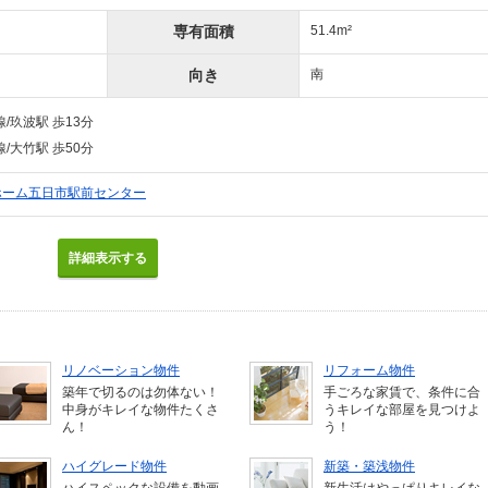
専有面積
51.4m²
向き
南
/玖波駅 歩13分
/大竹駅 歩50分
ィホーム五日市駅前センター
詳細表示する
リノベーション物件
リフォーム物件
築年で切るのは勿体ない！
手ごろな家賃で、条件に合
中身がキレイな物件たくさ
うキレイな部屋を見つけよ
ん！
う！
ハイグレード物件
新築・築浅物件