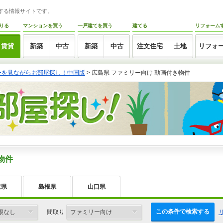
トする情報サイトです。
りる
マンションを買う
一戸建てを買う
建てる
リフォーム
賃貸
新築
中古
新築
中古
注文住宅
土地
リフォ
ーを見ながらお部屋探し！中国版
>
広島県 ファミリー向け 動画付き物件
物件
取県
島根県
山口県
この条件で検索する
間取り