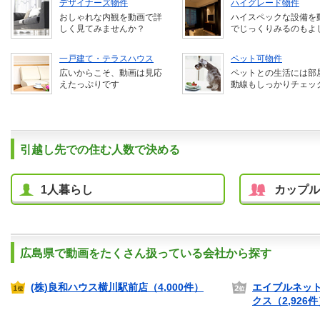
デザイナーズ物件
ハイグレード物件
おしゃれな内観を動画で詳
ハイスペックな設備を
しく見てみませんか？
でじっくりみるのもよ
一戸建て・テラスハウス
ペット可物件
広いからこそ、動画は見応
ペットとの生活には部
えたっぷりです
動線もしっかりチェッ
引越し先での住む人数で決める
1人暮らし
カップル
広島県で動画をたくさん扱っている会社から探す
(株)良和ハウス横川駅前店（4,000件）
エイブルネット
クス（2,926