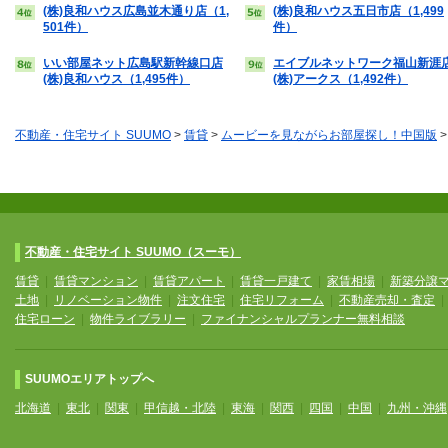
(株)良和ハウス広島並木通り店（1,
(株)良和ハウス五日市店（1,499
501件）
件）
いい部屋ネット広島駅新幹線口店
エイブルネットワーク福山新涯
(株)良和ハウス（1,495件）
(株)アークス（1,492件）
不動産・住宅サイト SUUMO
>
賃貸
>
ムービーを見ながらお部屋探し！中国版
不動産・住宅サイト SUUMO（スーモ）
賃貸
|
賃貸マンション
|
賃貸アパート
|
賃貸一戸建て
|
家賃相場
|
新築分譲
土地
|
リノベーション物件
|
注文住宅
|
住宅リフォーム
|
不動産売却・査定
住宅ローン
|
物件ライブラリー
|
ファイナンシャルプランナー無料相談
SUUMOエリアトップへ
北海道
|
東北
|
関東
|
甲信越・北陸
|
東海
|
関西
|
四国
|
中国
|
九州・沖縄