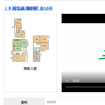
ＪＲ福塩線/鵜飼駅 歩10分
間取り図
賃料
10万円