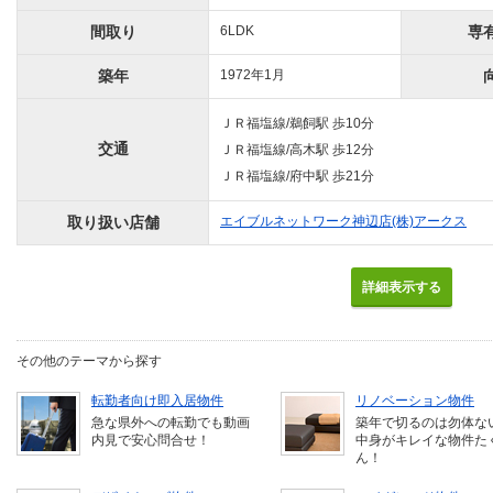
間取り
6LDK
専
築年
1972年1月
ＪＲ福塩線/鵜飼駅 歩10分
交通
ＪＲ福塩線/高木駅 歩12分
ＪＲ福塩線/府中駅 歩21分
取り扱い店舗
エイブルネットワーク神辺店(株)アークス
詳細表示する
その他のテーマから探す
転勤者向け即入居物件
リノベーション物件
急な県外への転勤でも動画
築年で切るのは勿体な
内見で安心問合せ！
中身がキレイな物件た
ん！