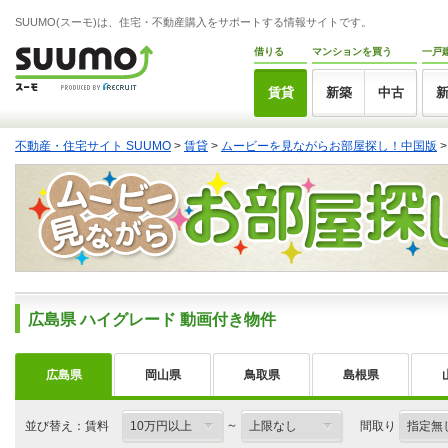
SUUMO(スーモ)は、住宅・不動産購入をサポートする情報サイトです。
借りる
マンションを買う
一戸
賃貸
新築
中古
不動産・住宅サイト SUUMO
>
賃貸
>
ムービーを見ながらお部屋探し！中国版
広島県 ハイグレード 動画付き物件
広島県
岡山県
鳥取県
島根県
～
並び替え：賃料
間取り