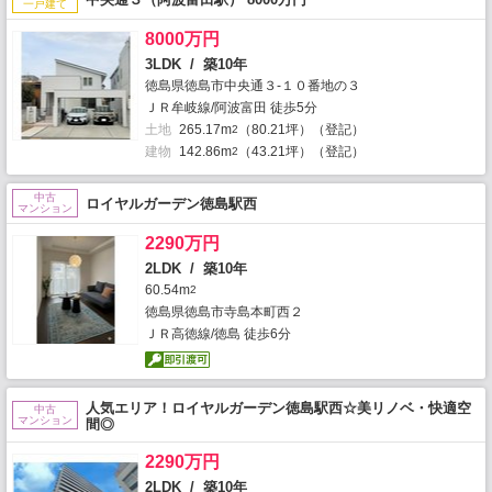
一戸建て
8000万円
3LDK / 築10年
徳島県徳島市中央通３-１０番地の３
ＪＲ牟岐線/阿波富田 徒歩5分
土地
265.17m
（80.21坪）（登記）
2
建物
142.86m
（43.21坪）（登記）
2
中古
ロイヤルガーデン徳島駅西
マンション
2290万円
2LDK / 築10年
60.54m
2
徳島県徳島市寺島本町西２
ＪＲ高徳線/徳島 徒歩6分
人気エリア！ロイヤルガーデン徳島駅西☆美リノベ・快適空
中古
マンション
間◎
2290万円
2LDK / 築10年