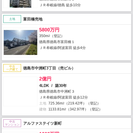
ＪＲ牟岐線/徳島 徒歩10分
富田橋売地
土地
5800万円
350m
（登記）
2
徳島県徳島市富田橋１
ＪＲ牟岐線/阿波富田 徒歩4分
中古
徳島市中洲町3丁目（売ビル）
一戸建て
2億円
4LDK / 築30年
徳島県徳島市中洲町３
ＪＲ牟岐線/阿波富田 徒歩12分
土地
725.36m
（219.42坪）（登記）
2
建物
1133.81m
（342.97坪）（登記）
2
中古
アルファステイツ新町
マンション