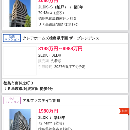
2680万円
2LDK+S（納戸） / 築9年
70.43m
（壁芯）
2
徳島県徳島市南仲之町３
ＪＲ高徳線/徳島 徒歩17分
新築
クレアホームズ徳島県庁西 ザ・プレジデンス
マンション
3198万円～9988万円
2LDK・3LDK
販売期
先着順
引渡時期
2027年6月下旬予定
徳島市南仲之町３
ＪＲ牟岐線/阿波富田 徒歩4分
中古
アルファステイツ新町
マンション
1980万円
新着
3LDK / 築18年
72.74m
（壁芯）
2
徳島県徳島市東新町２