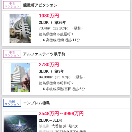
中古
籠屋町アビタシオン
マンション
1080万円
2LDK / 築26年
73.4m
（22.20坪）（壁芯）
2
徳島県徳島市籠屋町１
ＪＲ高徳線/徳島 徒歩11分
中古
アルファステイツ県庁前
マンション
2780万円
3LDK / 築9年
84.99m
（25.70坪）（壁芯）
2
徳島県徳島市昭和町２
ＪＲ牟岐線/阿波富田 徒歩6分
新築
エンブレム徳島
マンション
3548万円～4998万円
2LDK～3LDK
販売期
弐番館 第3期2次