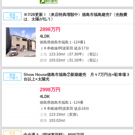
※7/28更新！〈来店特典増額中〉徳島市福島建売7〈光熱費
新築
一戸建て
は、太陽が払う〉
2898万円
4LDK
徳島県徳島市福島１-124番1
ＪＲ牟岐線/阿波富田 徒歩17分
土地
123.33m
（37.30坪）（登記）
2
建物
103.02m
（31.16坪）（登記）
2
Show House徳島市福島⑦新築建売 月々7万円台×駐車場３
新築
一戸建て
台以上×太陽光
2998万円
4LDK
徳島県徳島市福島１-124番
ＪＲ牟岐線/阿波富田 徒歩18分
土地
123.33m
（実測）
2
建物
103.02m
2
中古
中央通３（阿波富田駅） 8000万円