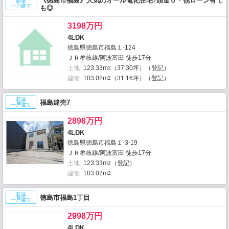
《徳島市福島》人気のオール電化住宅♪頭金０・他ローン有で
新築
一戸建て
も◎
3198万円
4LDK
徳島県徳島市福島１-124
ＪＲ牟岐線/阿波富田 徒歩17分
土地
123.33m
（37.30坪）（登記）
2
建物
103.02m
（31.16坪）（登記）
2
新築
福島建売7
一戸建て
2898万円
4LDK
徳島県徳島市福島１-3-19
ＪＲ牟岐線/阿波富田 徒歩17分
土地
123.33m
（登記）
2
建物
103.02m
2
新築
徳島市福島1丁目
一戸建て
2998万円
4LDK