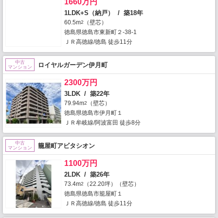
1660万円
1LDK+S（納戸） / 築18年
60.5m
（壁芯）
2
徳島県徳島市東新町２-38-1
ＪＲ高徳線/徳島 徒歩11分
中古
ロイヤルガーデン伊月町
マンション
2300万円
3LDK / 築22年
79.94m
（壁芯）
2
徳島県徳島市伊月町１
ＪＲ牟岐線/阿波富田 徒歩8分
中古
籠屋町アビタシオン
マンション
1100万円
2LDK / 築26年
73.4m
（22.20坪）（壁芯）
2
徳島県徳島市籠屋町１
ＪＲ高徳線/徳島 徒歩11分