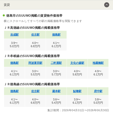
賃貸
徳島市のSUUMO掲載の賃貸物件価格帯
横にスクロールしてすべての駅の掲載価格帯を閲覧できます
ＪＲ高徳線のSUUMO掲載の掲載価格帯
吉成駅
佐古駅
徳島駅
3.9〜
4.0〜
4.1〜
5.0万円
6.8万円
6.1万円
ＪＲ牟岐線のSUUMO掲載の掲載価格帯
徳島駅
阿波富田駅
二軒屋駅
文化の森駅
地蔵橋駅
4.1〜
3.0〜
3.0〜
4.0〜
4.9〜
6.1万円
5.5万円
5.7万円
5.8万円
6.1万円
ＪＲ徳島線のSUUMO掲載の掲載価格帯
徳島駅
佐古駅
蔵本駅
鮎喰駅
府中駅
4.1〜
4.0〜
3.6〜
3.9〜
3.8〜
6.1万円
6.8万円
5.4万円
6.1万円
5.0万円
集計期間：2026年04月01日〜2026年06月30日