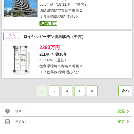
60.54m
（18.31坪）（壁芯）
2
徳島県徳島市寺島本町西２
ＪＲ高徳線/徳島 徒歩6分
中古
ロイヤルガーデン徳島駅西（中古）
マンション
2290万円
2LDK / 築10年
60.54m
（登記）
2
徳島県徳島市寺島本町西２
ＪＲ徳島線/徳島 徒歩6分
次へ
1
2
3
4
5
変更
徳島市
変更
指定なし