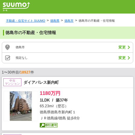
不動産・住宅サイト SUUMO
徳島県
徳島市
徳島市の不動産・住宅情報
徳島市の不動産・住宅情報
変更
徳島市
変更
指定なし
1〜30件目/
18927
件
中古
ダイアパレス新内町
マンション
1180万円
1LDK / 築37年
65.23m
（壁芯）
2
徳島県徳島市新内町１
ＪＲ徳島線/徳島 徒歩8分