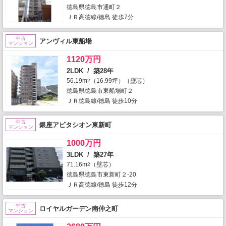
徳島県徳島市通町２
ＪＲ高徳線/徳島 徒歩7分
中古
アンヴィル東船場
マンション
1120万円
2LDK / 築28年
56.19m
（16.99坪）（壁芯）
2
徳島県徳島市東船場町２
ＪＲ徳島線/徳島 徒歩10分
中古
銀座アビタシオン東新町
マンション
1000万円
3LDK / 築27年
71.16m
（壁芯）
2
徳島県徳島市東新町２-20
ＪＲ高徳線/徳島 徒歩12分
中古
ロイヤルガーデン南仲之町
マンション