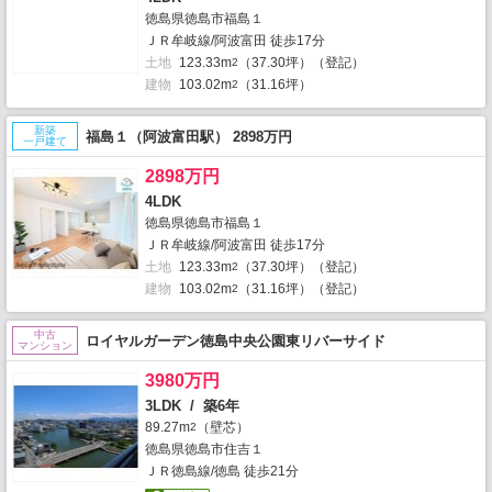
徳島県徳島市福島１
ＪＲ牟岐線/阿波富田 徒歩17分
土地
123.33m
（37.30坪）（登記）
2
建物
103.02m
（31.16坪）
2
新築
福島１（阿波富田駅） 2898万円
一戸建て
2898万円
4LDK
徳島県徳島市福島１
ＪＲ牟岐線/阿波富田 徒歩17分
土地
123.33m
（37.30坪）（登記）
2
建物
103.02m
（31.16坪）（登記）
2
中古
ロイヤルガーデン徳島中央公園東リバーサイド
マンション
3980万円
3LDK / 築6年
89.27m
（壁芯）
2
徳島県徳島市住吉１
ＪＲ徳島線/徳島 徒歩21分