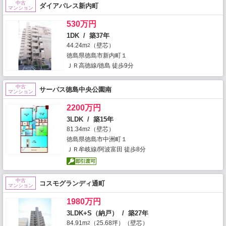
中古
ダイアパレス新内町
マンション
530万円
1DK / 築37年
44.24m
（壁芯）
2
徳島県徳島市新内町１
ＪＲ高徳線/徳島 徒歩9分
中古
サーパス徳島中央公園南
マンション
2200万円
3LDK / 築15年
81.34m
（壁芯）
2
徳島県徳島市中洲町１
ＪＲ牟岐線/阿波富田 徒歩8分
中古
コスモグランディ通町
マンション
1980万円
3LDK+S（納戸） / 築27年
84.91m
（25.68坪）（壁芯）
2