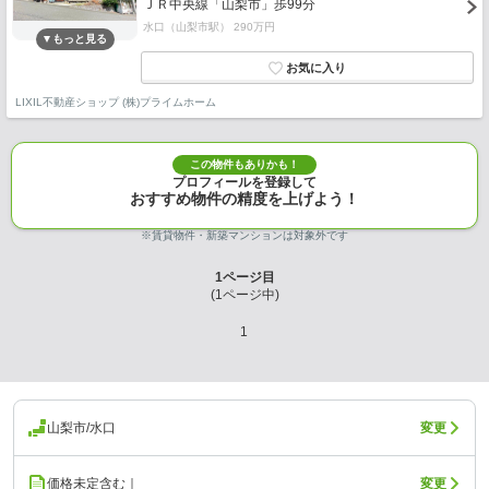
ＪＲ中央線「山梨市」歩99分
水口（山梨市駅） 290万円
LIXIL不動産ショップ (株)プライムホーム
この物件もありかも！
プロフィールを登録して
おすすめ物件の精度を上げよう！
※賃貸物件・新築マンションは対象外です
1
ページ目
(
1
ページ中)
1
山梨市/水口
変更
価格未定含む｜
変更