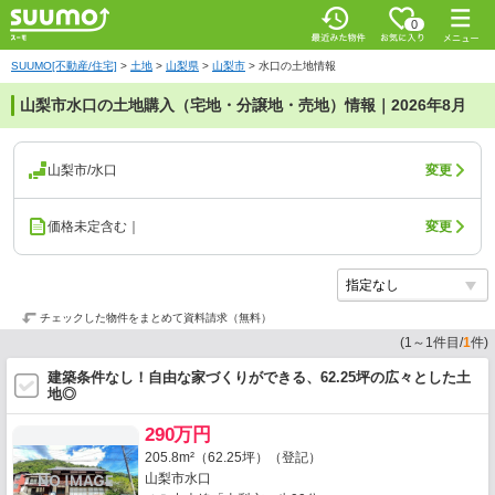
0
SUUMO[不動産/住宅]
>
土地
>
山梨県
>
山梨市
>
水口の土地情報
山梨市水口の土地購入（宅地・分譲地・売地）情報｜2026年8月
山梨市/水口
変更
価格未定含む｜
変更
チェックした物件をまとめて資料請求（無料）
(
1
～
1
件目/
1
件)
建築条件なし！自由な家づくりができる、62.25坪の広々とした土
地◎
290万円
205.8m²（62.25坪）（登記）
山梨市水口