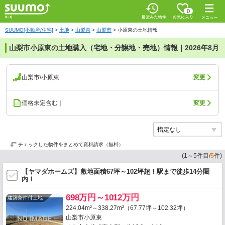
0
SUUMO[不動産/住宅]
>
土地
>
山梨県
>
山梨市
>
小原東の土地情報
山梨市小原東の土地購入（宅地・分譲地・売地）情報｜2026年8月
山梨市/小原東
変更
価格未定含む｜
変更
チェックした物件をまとめて資料請求（無料）
(
1
～
5
件目/
5
件)
【ヤマダホームズ】敷地面積67坪～102坪超！駅まで徒歩14分圏
内！
698万円～1012万円
建築条件付土地
224.04m²～338.27m²（67.77坪～102.32坪）
山梨市小原東