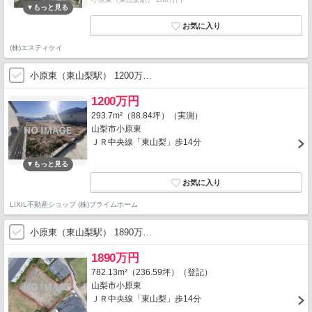
(株)エスティケイ
小原東（東山梨駅） 1200万…
1200万円
293.7m²（88.84坪）（実測）
山梨市小原東
ＪＲ中央線「東山梨」歩14分
LIXIL不動産ショップ (株)プライムホーム
小原東（東山梨駅） 1890万…
1890万円
782.13m²（236.59坪）（登記）
山梨市小原東
ＪＲ中央線「東山梨」歩14分