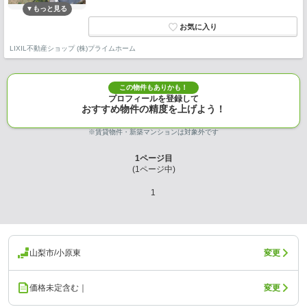
LIXIL不動産ショップ (株)プライムホーム
この物件もありかも！
プロフィールを登録して
おすすめ物件の精度を上げよう！
※賃貸物件・新築マンションは対象外です
1
ページ目
(
1
ページ中)
1
山梨市/小原東
変更
価格未定含む｜
変更