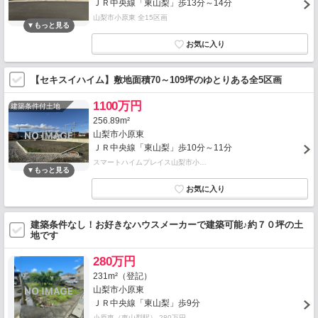
ＪＲ中央線「東山梨」歩13分～14分
山梨市小原東 全15区画
【セキスイハイム】敷地面積70～109坪のゆとりある全5区画
1100万円
建築条件付土地
256.89m²
山梨市小原東
ＪＲ中央線「東山梨」歩10分～11分
スマートハイムプレイス山梨市小…
建築条件なし！お好きなハウスメーカーで建築可能♪約７０坪の土
地です
280万円
231m²（登記）
山梨市小原東
ＪＲ中央線「東山梨」歩9分
小原東（東山梨駅） 280万円