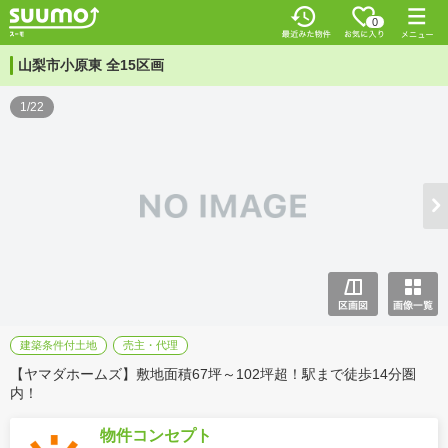
0
山梨市小原東 全15区画
1/22
建築条件付土地
売主・代理
【ヤマダホームズ】敷地面積67坪～102坪超！駅まで徒歩14分圏
内！
物件コンセプト