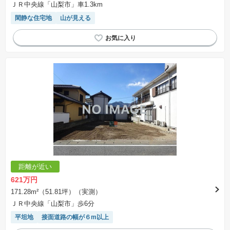
ＪＲ中央線「山梨市」車1.3km
閑静な住宅地
山が見える
距離が近い
621万円
171.28m²（51.81坪）（実測）
ＪＲ中央線「山梨市」歩6分
平坦地
接面道路の幅が６m以上