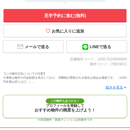
見学予約に進む(無料)
メールで送る
LINEで送る
店舗物件コード：1030-3224000000
物件コード：78919811
【この物件広告についての注釈】
※価格は物件の代金総額を表示しており、消費税が課税される場合は税込み価格です。 （1000
円未満は切り上げ。）
※写真に写っている、またはパース（絵）や間取り図に描かれている家具や車などは、特にコ
メントがない場合、販売価格に含まれません。
※敷地権利が定期借地権のものは価格に権利金を含みます。
※建築条件付き土地価格には、建物価格は含まれません。
この物件もありかも！
※物件情報は、原則として情報提供日の２日前に最終確認した情報です。
プロフィールを登録して
※完成予想図はいずれも外構、植栽、外観等実際のものとは多少異なることがあります。
おすすめ物件の精度を上げよう！
※モデルルーム・モデルハウス・展示場・ショールームの画像の場合、今回販売の物件と異な
る場合があります。
※ＣＧ合成の画像の場合、実際とは多少異なる場合があります。
※賃貸物件・新築マンションは対象外です
※物件特徴：販売戸数が複数の物件は、全ての住戸に該当しない項目もあります。
※完成後１年以上を経過した未入居物件が掲載される場合があります。ご了承ください。