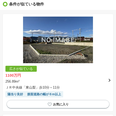
※新着：物件情報が「SUUMO」に掲載された日から１週間表示されます。
条件が似ている物件
※価格更新：物件価格が変更された日から１週間表示されます。
※販売予定物件はすべて、販売開始するまで契約または予約の申込みはできません。
※購入の前には物件内容や契約条件についてご自身で十分な確認をしていただくようにお願い
いたします。
※建築条件土地の情報内に掲載されている、建物プラン例は、土地購入者の設計プランの参考
の一例であって、プランの採用可否は任意です。
※土地（建築条件なし）で「建物プラン例」が表記してある時、そのプラン例は特定の建築請
負会社によるもので、当該建築請負会社以外で建てた場合、同様のものが同価格で建てられる
とは限りません。また建築請負会社を特定するものではありません。
※建築条件付き土地とは、その土地に建築する建物の建築請負契約が、一定期間内に成立する
ことを条件として売買される土地のことをいいます。建築請負契約成立に向けて設計プランを
協議するため、土地購入者が自己の希望する建物の設計協議をするために必要な相当の期間の
交渉期間が設定され、その期間内で希望を満たすプランが実現できたかどうかにより結論を出
します。なお、この期間は概ね3ヶ月程度とされています。納得のいくプランが出来ず、建築請
負契約が成立しない場合、土地売買契約は白紙に戻り、土地契約にかかった代金（土地代金、
手付金など）は名目のいかんに関わらず、全て返却されます。
※課税対象物件の「価格」や「費用等」は消費税込みの「総額表示」で統一しています。
※「本体価格」とは、課税対象物件においては「消費税を除いた建物価格」と「土地価格」の
広さが似ている
合計額を指します。
※課税対象物件は消費税込みの総額表示のため、不動産広告の販売価格には本体価格の金額は
1100万円
表示されておりません。
※取引にかかる費用：物件の契約手続き、決済、引き渡し時にかかる費用を表示しています。
256.89m²
不動産会社によって表記有無が異なるため、ご自身で十分な確認をしていただくようにお願い
ＪＲ中央線「東山梨」歩10分～11分
いたします。
※掲載の省エネ性能ラベル内の物件・住棟・号室名称については最新のものに変更されている
陽当り良好
接面道路の幅が６m以上
場合があります。