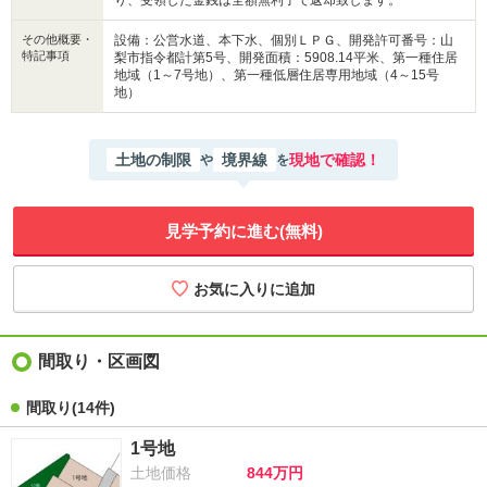
り、受領した金銭は全額無利子で返却致します。
その他概要・
設備：公営水道、本下水、個別ＬＰＧ、開発許可番号：山
特記事項
梨市指令都計第5号、開発面積：5908.14平米、第一種住居
地域（1～7号地）、第一種低層住居専用地域（4～15号
地）
土地の制限
境界線
現地で確認！
や
を
見学予約に進む(無料)
間取り・区画図
間取り
(14件)
1号地
土地価格
844万円