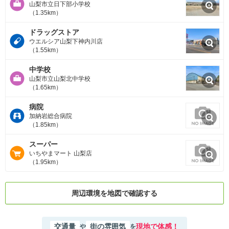
山梨市立日下部小学校
（1.35km）
ドラッグストア
ウエルシア山梨下神内川店
（1.55km）
中学校
山梨市立山梨北中学校
（1.65km）
病院
加納岩総合病院
（1.85km）
スーパー
いちやまマート 山梨店
（1.95km）
周辺環境を地図で確認する
交通量
街の雰囲気
現地で体感！
や
を