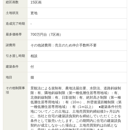
総区画数
15区画
土地状況
更地
造成完了時期
-
最多価格帯
700万円台（7区画）
諸費用
その他諸費用：売主のため仲介手数料不要
引き渡し時期
相談
建築条件
付
地目
畑
その他制限事
景観法による規制有、農地法届出要、水防法、道路斜線制
項
限：有、隣地斜線制限（第一種低層住居専用地域）：有、
北側斜線制限：有、日影規制：有、絶対高さ制限（第一種
低層住居専用地域）：有（10ｍ）、外壁後退距離制限（第
一種低層住居専用地域）：有（1ｍ以上） ●建築条件付売
地について／この土地は、土地売買契約締結後3ヶ月以内
に、当社と住宅の建築請負契約を締結していただくことを
条件として販売いたします。この期間内に住宅の建築請負
契約が成立しなかった場合は、土地売買契約は白紙とな