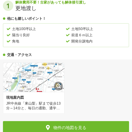
解体費用不要！古家があっても解体後引渡し
更地渡し
他にも嬉しいポイント！
土地100坪以上
土地50坪以上
陽当り良好
前道６ｍ以上
角地
開発分譲地内
交通・アクセス
現地案内図
JR中央線「東山梨」駅まで徒歩13
分～14分と、毎日の通勤、通学に
も便利な立地です！スーパーやコ
ンビニ、ドラッグストアが身近に
そろう、暮らしやすい住環境。
物件の地図を見る