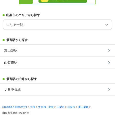
山梨市のエリアから探す
エリア一覧
最寄駅から探す
東山梨駅
山梨市駅
最寄駅の沿線から探す
ＪＲ中央線
SUUMO[不動産/住宅]
>
土地
>
甲信越・北陸
>
山梨県
>
山梨市
>
東山梨駅
>
山梨市小原東 全15区画