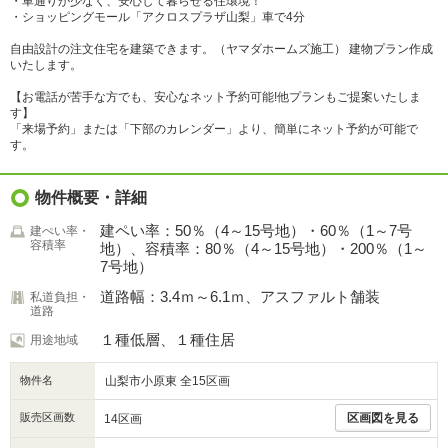
・車通りが少なく、安心して暮らせる住環境！
・ショッピングモール「アクロスプラザ山梨」車で4分
自由設計の注文住宅を建築できます。（ヤマダホームズ施工） 建物プラン作成
いたします。
【お電話が苦手な方でも、安心なネット予約可能!他プランもご提案いたしま
す】
「来場予約」または「下部のカレンダー」より、簡単にネット予約が可能で
す。
物件概要・詳細
建ペい率：50％（4～15号地）・60％（1～7号
建ぺい率・
容積率
地）、容積率：80％（4～15号地）・200％（1～
7号地）
道路幅：3.4ｍ～6.1ｍ、アスファルト舗装
私道負担・
道路
１種低層、１種住居
用途地域
物件名
山梨市小原東 全15区画
販売区画数
区画図を見る
14区画