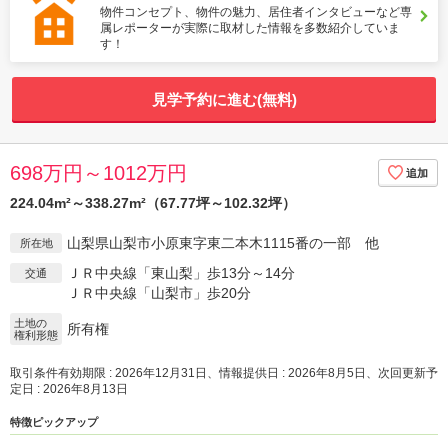
物件コンセプト、物件の魅力、居住者インタビューなど専
属レポーターが実際に取材した情報を多数紹介していま
す！
見学予約に進む(無料)
698万円～1012万円
224.04m²～338.27m²（67.77坪～102.32坪）
山梨県山梨市小原東字東二本木1115番の一部 他
所在地
ＪＲ中央線「東山梨」歩13分～14分
交通
ＪＲ中央線「山梨市」歩20分
土地の
所有権
権利形態
取引条件有効期限 : 2026年12月31日、情報提供日 : 2026年8月5日、次回更新予
定日 : 2026年8月13日
特徴ピックアップ