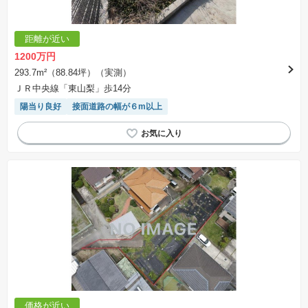
距離が近い
1200万円
293.7m²（88.84坪）（実測）
ＪＲ中央線「東山梨」歩14分
陽当り良好
接面道路の幅が６m以上
価格が近い