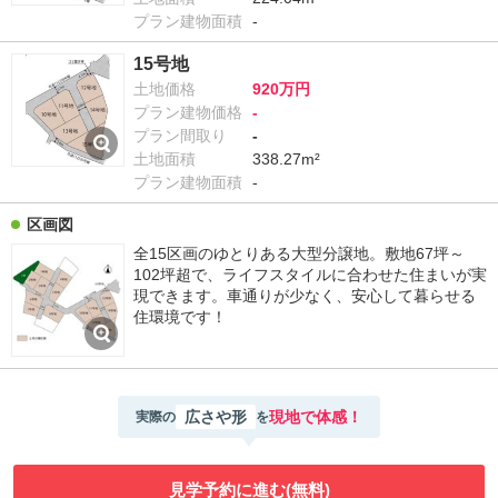
プラン建物面積
-
15号地
土地価格
920万円
プラン建物価格
-
プラン間取り
-
土地面積
338.27m²
プラン建物面積
-
区画図
全15区画のゆとりある大型分譲地。敷地67坪～
102坪超で、ライフスタイルに合わせた住まいが実
現できます。車通りが少なく、安心して暮らせる
住環境です！
広さや形
現地で体感！
実際の
を
見学予約に進む(無料)