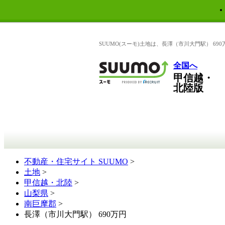
SUUMO(スーモ)土地は、長澤（市川大門駅） 6
全国へ
甲信越・
北陸版
不動産・住宅サイト SUUMO
>
土地
>
甲信越・北陸
>
山梨県
>
南巨摩郡
>
長澤（市川大門駅） 690万円