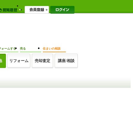
フォームする
売る
住まいの相談
地
リフォーム
売却査定
講座/相談