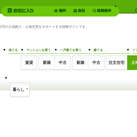
90万円の土地購入・土地売買をサポートする情報サイトです。
借りる
マンションを買う
一戸建てを買う
建てる
リ
賃貸
新築
中古
新築
中古
注文住宅
土
暮らし