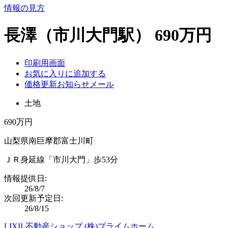
情報の見方
長澤（市川大門駅） 690万円
印刷用画面
お気に入りに追加する
価格更新お知らせメール
土地
690万円
山梨県南巨摩郡富士川町
ＪＲ身延線「市川大門」歩53分
情報提供日:
26/8/7
次回更新予定日:
26/8/15
LIXIL不動産ショップ (株)プライムホーム