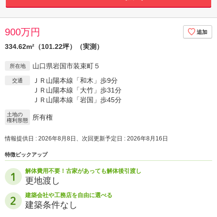
900万円
334.62m²（101.22坪）（実測）
山口県岩国市装束町５
所在地
ＪＲ山陽本線「和木」歩9分
交通
ＪＲ山陽本線「大竹」歩31分
ＪＲ山陽本線「岩国」歩45分
土地の
所有権
権利形態
情報提供日 : 2026年8月8日、次回更新予定日 : 2026年8月16日
特徴ピックアップ
解体費用不要！古家があっても解体後引渡し
更地渡し
建築会社や工務店を自由に選べる
建築条件なし