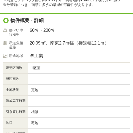
※別途セットバック部分約20.09平米、共有地約3.96ｍのうち持分1/2あり
※分筆前につき、面積に多少の増減の可能性があります。
物件概要・詳細
60％・200％
建ぺい率・
容積率
20.09m²、南東2.7ｍ幅（接道幅12.1ｍ）
私道負担・
道路
準工業
用途地域
販売区画数
1区画
総区画数
-
土地状況
更地
造成完了時期
-
引き渡し時期
相談
地目
宅地