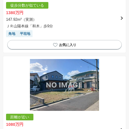
徒歩分数が似ている
1380万円
147.92m²（実測）
ＪＲ山陽本線「和木」歩9分
角地
平坦地
距離が近い
1080万円