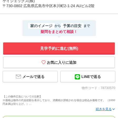
ケイジェックス(株)
〒730-0802 広島県広島市中区本川町2-1-24 AUビル2階
家のイメージ
予算の目安
から
まで
疑問をまとめて相談！
見学予約に進む(無料)
メールで送る
LINEで送る
物件コード：78730570
【この物件広告についての注釈】
※価格は物件の代金総額を表示しており、消費税が課税される場合は税込み価格です。 （1000
円未満は切り上げ。）
※写真に写っている、またはパース（絵）や間取り図に描かれている家具や車などは、特にコ
メントがない場合、販売価格に含まれません。
※敷地権利が定期借地権のものは価格に権利金を含みます。