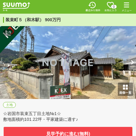
0
装束町５（和木駅） 900万円
1/9
土地
☆岩国市装束五丁目土地№1☆
敷地面積約101.22坪・平家建築に適す♪
見学予約に進む(無料)