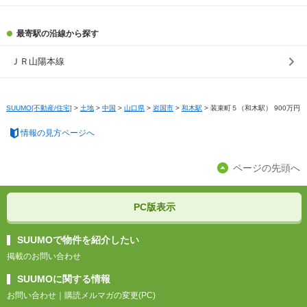
最寄駅の沿線から探す
ＪＲ山陽本線
SUUMO[不動産/住宅]
>
土地
>
中国
>
山口県
>
岩国市
>
和木駅
>
装束町５（和木駅） 900万円
情報の見方ページへ
ページの先頭へ
PC版表示
SUUMOで物件を紹介したい
掲載のお問い合わせ
SUUMOに関する情報
お問い合わせ
｜
購読メルマガの変更(PC)