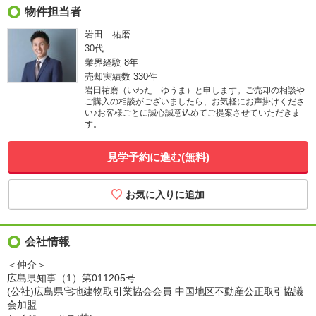
物件担当者
岩田 祐磨
30代
業界経験
8年
売却実績数
330件
岩田祐磨（いわた ゆうま）と申します。ご売却の相談や
ご購入の相談がございましたら、お気軽にお声掛けくださ
い♪お客様ごとに誠心誠意込めてご提案させていただきま
す。
見学予約に進む(無料)
会社情報
＜仲介＞
広島県知事（1）第011205号
(公社)広島県宅地建物取引業協会会員 中国地区不動産公正取引協議
会加盟