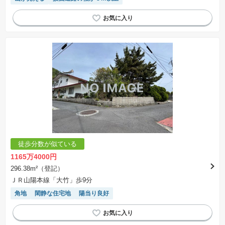
徒歩分数が似ている
1165万4000円
296.38m²（登記）
ＪＲ山陽本線「大竹」歩9分
角地
閑静な住宅地
陽当り良好