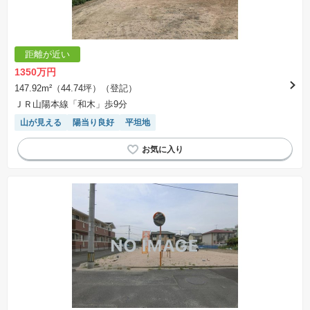
距離が近い
1350万円
147.92m²（44.74坪）（登記）
ＪＲ山陽本線「和木」歩9分
山が見える
陽当り良好
平坦地