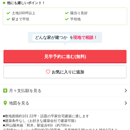
他にも嬉しいポイント！
土地100坪以上
陽当り良好
駅まで平坦
平坦地
どんな家が建つか
現地で相談！
を
見学予約に進む(無料)
月々支払額を見る
地図を見る
■敷地面積約101.22坪・話題の平家住宅建築に適します
■建築条件なし（お好きな建築会社で建築可能）
■JR山陽本線「和木」駅徒歩9分（約700ｍ）