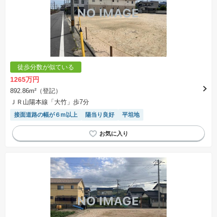
徒歩分数が似ている
1265万円
892.86m²（登記）
ＪＲ山陽本線「大竹」歩7分
接面道路の幅が６m以上
陽当り良好
平坦地