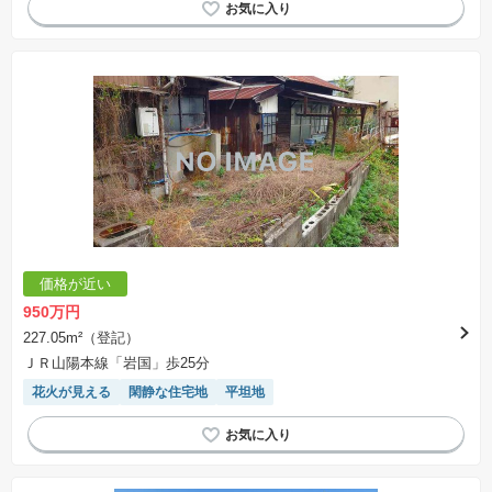
価格が近い
950万円
227.05m²（登記）
ＪＲ山陽本線「岩国」歩25分
花火が見える
閑静な住宅地
平坦地