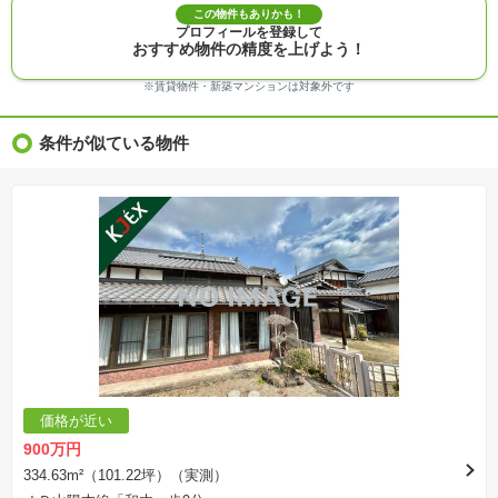
※建築条件付き土地価格には、建物価格は含まれません。
この物件もありかも！
※物件情報は、原則として情報提供日の２日前に最終確認した情報です。
プロフィールを登録して
※完成予想図はいずれも外構、植栽、外観等実際のものとは多少異なることがあります。
おすすめ物件の精度を上げよう！
※モデルルーム・モデルハウス・展示場・ショールームの画像の場合、今回販売の物件と異な
る場合があります。
※ＣＧ合成の画像の場合、実際とは多少異なる場合があります。
※賃貸物件・新築マンションは対象外です
※物件特徴：販売戸数が複数の物件は、全ての住戸に該当しない項目もあります。
※完成後１年以上を経過した未入居物件が掲載される場合があります。ご了承ください。
※新着：物件情報が「SUUMO」に掲載された日から１週間表示されます。
条件が似ている物件
※価格更新：物件価格が変更された日から１週間表示されます。
※販売予定物件はすべて、販売開始するまで契約または予約の申込みはできません。
※購入の前には物件内容や契約条件についてご自身で十分な確認をしていただくようにお願い
いたします。
※建築条件土地の情報内に掲載されている、建物プラン例は、土地購入者の設計プランの参考
の一例であって、プランの採用可否は任意です。
※土地（建築条件なし）で「建物プラン例」が表記してある時、そのプラン例は特定の建築請
負会社によるもので、当該建築請負会社以外で建てた場合、同様のものが同価格で建てられる
とは限りません。また建築請負会社を特定するものではありません。
※建築条件付き土地とは、その土地に建築する建物の建築請負契約が、一定期間内に成立する
ことを条件として売買される土地のことをいいます。建築請負契約成立に向けて設計プランを
協議するため、土地購入者が自己の希望する建物の設計協議をするために必要な相当の期間の
交渉期間が設定され、その期間内で希望を満たすプランが実現できたかどうかにより結論を出
します。なお、この期間は概ね3ヶ月程度とされています。納得のいくプランが出来ず、建築請
負契約が成立しない場合、土地売買契約は白紙に戻り、土地契約にかかった代金（土地代金、
手付金など）は名目のいかんに関わらず、全て返却されます。
※課税対象物件の「価格」や「費用等」は消費税込みの「総額表示」で統一しています。
※「本体価格」とは、課税対象物件においては「消費税を除いた建物価格」と「土地価格」の
価格が近い
合計額を指します。
※課税対象物件は消費税込みの総額表示のため、不動産広告の販売価格には本体価格の金額は
900万円
表示されておりません。
※取引にかかる費用：物件の契約手続き、決済、引き渡し時にかかる費用を表示しています。
334.63m²（101.22坪）（実測）
不動産会社によって表記有無が異なるため、ご自身で十分な確認をしていただくようにお願い