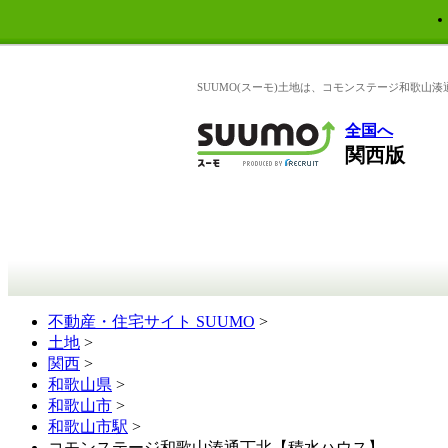
SUUMO(スーモ)土地は、コモンステージ和歌山湊
全国へ
関西版
不動産・住宅サイト SUUMO
>
土地
>
関西
>
和歌山県
>
和歌山市
>
和歌山市駅
>
コモンステージ和歌山湊通丁北【積水ハウス】