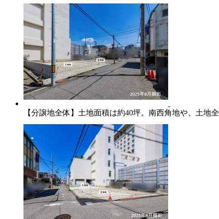
【分譲地全体】土
【分譲地全体】土地面積は約40坪。南西角地や、土地全
ある2区画を分譲中