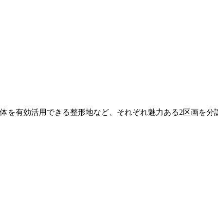
地面積は約40坪。南西角地や、土地全体を有効活用できる整形地など
体を有効活用できる整形地など、それぞれ魅力ある2区画を分譲中
です。/2025年8月撮影