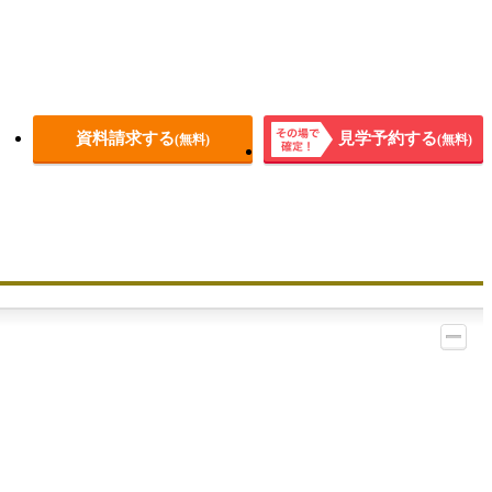
資料請求する
見学予約する
(無料)
(無料)
その場
で確
定！