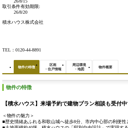
26/8/15
取引条件有効期限:
26/8/20
積水ハウス株式会社
TEL：0120-44-8891
区画
周辺環境
物件の特徴
物件概要
・住戸情報
・地図
物件の特徴
【積水ハウス】来場予約で建物プラン相談も受付中
＜物件の魅力＞
■歴史情緒あふれる和歌山城へ徒歩8分、市内中心部の利便性
■土地面積約40坪、積水ハウスの「邸別自由設計」で実現す