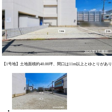
【1号地】土地面積約40.00坪、間口は11m以上とゆとりが