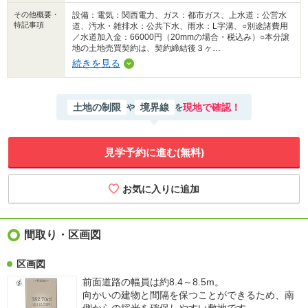
その他概要・
設備：電気：関西電力、ガス：都市ガス、上水道：公営水
特記事項
道、汚水・雑排水：公共下水、雨水：L字溝、○別途諸費用
／水道加入金：66000円（20mmの場合・税込み）○本分譲
地の土地売買契約は、契約締結後３ヶ…
続きを見る
土地の制限
境界線
現地で確認！
や
を
見学予約に進む(無料)
間取り・区画図
区画図
前面道路の幅員は約8.4～8.5m。
向かいの建物と間隔を保つことができるため、南