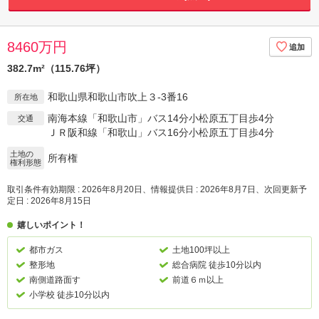
8460万円
382.7m²（115.76坪）
和歌山県和歌山市吹上３-3番16
所在地
南海本線「和歌山市」バス14分小松原五丁目歩4分
交通
ＪＲ阪和線「和歌山」バス16分小松原五丁目歩4分
土地の
所有権
権利形態
取引条件有効期限 : 2026年8月20日、情報提供日 : 2026年8月7日、次回更新予
定日 : 2026年8月15日
嬉しいポイント！
都市ガス
土地100坪以上
整形地
総合病院 徒歩10分以内
南側道路面す
前道６ｍ以上
小学校 徒歩10分以内