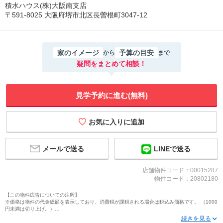
積水ハウス(株)大阪南支店
〒591-8025 大阪府堺市北区長曽根町3047-12
家のイメージ
予算の目安
から
まで
疑問をまとめて相談！
見学予約に進む(無料)
メールで送る
LINEで送る
店舗物件コード：00015287
物件コード：20802180
【この物件広告についての注釈】
※価格は物件の代金総額を表示しており、消費税が課税される場合は税込み価格です。 （1000
円未満は切り上げ。）
※写真に写っている、またはパース（絵）や間取り図に描かれている家具や車などは、特にコ
メントがない場合、販売価格に含まれません。