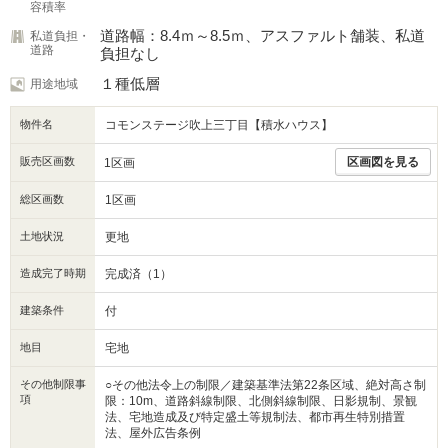
容積率
道路幅：8.4ｍ～8.5ｍ、アスファルト舗装、私道
私道負担・
道路
負担なし
１種低層
用途地域
物件名
コモンステージ吹上三丁目【積水ハウス】
販売区画数
区画図を見る
1区画
総区画数
1区画
土地状況
更地
造成完了時期
完成済（1）
建築条件
付
地目
宅地
その他制限事
○その他法令上の制限／建築基準法第22条区域、絶対高さ制
項
限：10m、道路斜線制限、北側斜線制限、日影規制、景観
法、宅地造成及び特定盛土等規制法、都市再生特別措置
法、屋外広告条例