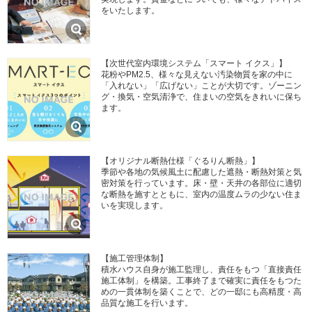
をいたします。
【次世代室内環境システム「スマート イクス」】
花粉やPM2.5、様々な見えない汚染物質を家の中に
「入れない」「広げない」ことが大切です。ゾーニン
グ・換気・空気清浄で、住まいの空気をきれいに保ち
ます。
【オリジナル断熱仕様「ぐるりん断熱」】
季節や各地の気候風土に配慮した遮熱・断熱対策と気
密対策を行っています。床・壁・天井の各部位に適切
な断熱を施すとともに、室内の温度ムラの少ない住ま
いを実現します。
【施工管理体制】
積水ハウス自身が施工監理し、責任をもつ「直接責任
施工体制」を構築。工事終了まで確実に責任をもつた
めの一貫体制を築くことで、どの一邸にも高精度・高
品質な施工を行います。