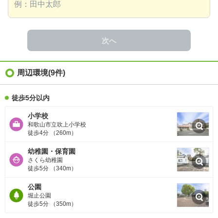
次へ
周辺環境
(9件)
徒歩5分以内
小学校
和歌山市立吹上小学校
徒歩4分 （260m）
幼稚園・保育園
さくら幼稚園
徒歩5分 （340m）
公園
堀止公園
徒歩5分 （350m）