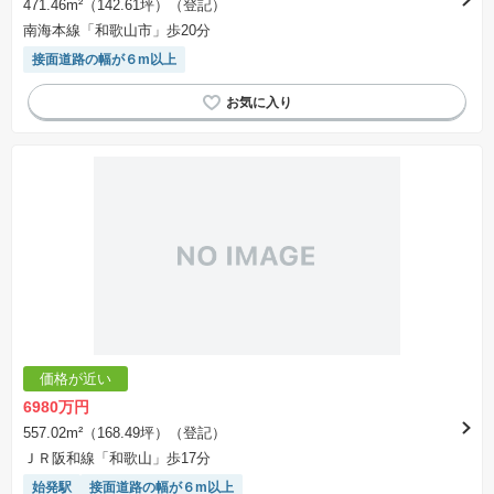
471.46m²（142.61坪）（登記）
不動産会社によって表記有無が異なるため、ご自身で十分な確認をしていただくようにお願い
南海本線「和歌山市」歩20分
いたします。
※掲載の省エネ性能ラベル内の物件・住棟・号室名称については最新のものに変更されている
接面道路の幅が６m以上
場合があります。
価格が近い
6980万円
557.02m²（168.49坪）（登記）
ＪＲ阪和線「和歌山」歩17分
始発駅
接面道路の幅が６m以上