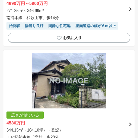
4690万円～5900万円
271.25m²～346.99m²
南海本線「和歌山市」歩14分
始発駅
陽当り良好
閑静な住宅地
接面道路の幅が６m以上
広さが似ている
4580万円
344.15m²（104.10坪）（登記）
ＪＲ紀勢本線「宮前」歩28分