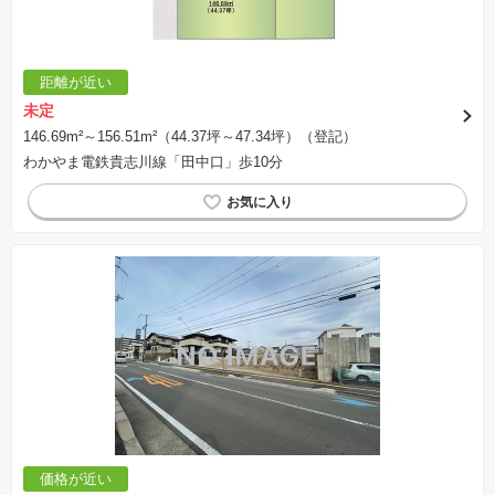
距離が近い
未定
146.69m²～156.51m²（44.37坪～47.34坪）（登記）
わかやま電鉄貴志川線「田中口」歩10分
価格が近い