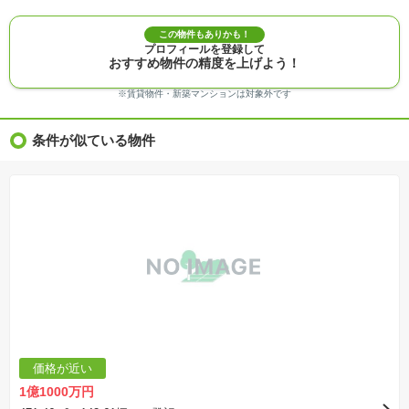
※敷地権利が定期借地権のものは価格に権利金を含みます。
※建築条件付き土地価格には、建物価格は含まれません。
この物件もありかも！
※物件情報は、原則として情報提供日の２日前に最終確認した情報です。
プロフィールを登録して
※完成予想図はいずれも外構、植栽、外観等実際のものとは多少異なることがあります。
おすすめ物件の精度を上げよう！
※モデルルーム・モデルハウス・展示場・ショールームの画像の場合、今回販売の物件と異な
る場合があります。
※ＣＧ合成の画像の場合、実際とは多少異なる場合があります。
※賃貸物件・新築マンションは対象外です
※物件特徴：販売戸数が複数の物件は、全ての住戸に該当しない項目もあります。
※完成後１年以上を経過した未入居物件が掲載される場合があります。ご了承ください。
※新着：物件情報が「SUUMO」に掲載された日から１週間表示されます。
条件が似ている物件
※価格更新：物件価格が変更された日から１週間表示されます。
※販売予定物件はすべて、販売開始するまで契約または予約の申込みはできません。
※購入の前には物件内容や契約条件についてご自身で十分な確認をしていただくようにお願い
いたします。
※建築条件土地の情報内に掲載されている、建物プラン例は、土地購入者の設計プランの参考
の一例であって、プランの採用可否は任意です。
※土地（建築条件なし）で「建物プラン例」が表記してある時、そのプラン例は特定の建築請
負会社によるもので、当該建築請負会社以外で建てた場合、同様のものが同価格で建てられる
とは限りません。また建築請負会社を特定するものではありません。
※建築条件付き土地とは、その土地に建築する建物の建築請負契約が、一定期間内に成立する
ことを条件として売買される土地のことをいいます。建築請負契約成立に向けて設計プランを
協議するため、土地購入者が自己の希望する建物の設計協議をするために必要な相当の期間の
交渉期間が設定され、その期間内で希望を満たすプランが実現できたかどうかにより結論を出
します。なお、この期間は概ね3ヶ月程度とされています。納得のいくプランが出来ず、建築請
負契約が成立しない場合、土地売買契約は白紙に戻り、土地契約にかかった代金（土地代金、
手付金など）は名目のいかんに関わらず、全て返却されます。
※課税対象物件の「価格」や「費用等」は消費税込みの「総額表示」で統一しています。
※「本体価格」とは、課税対象物件においては「消費税を除いた建物価格」と「土地価格」の
価格が近い
合計額を指します。
※課税対象物件は消費税込みの総額表示のため、不動産広告の販売価格には本体価格の金額は
1億1000万円
表示されておりません。
※取引にかかる費用：物件の契約手続き、決済、引き渡し時にかかる費用を表示しています。