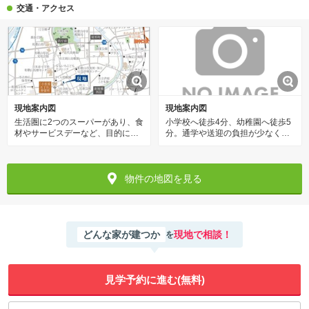
交通・アクセス
現地案内図
現地案内図
生活圏に2つのスーパーがあり、食
小学校へ徒歩4分、幼稚園へ徒歩5
材やサービスデーなど、目的に合
分。通学や送迎の負担が少なく、
わせてお店を選べる楽しみがあり
子育て世帯にもおすすめのロケー
ます。 小児科クリニックや総合病
ション。 買い物施設・医療施設が
院へ徒歩7分。いざという時に心強
バランスよく整い、ご家族の日常
い住環境です。
に寄り添います。
物件の地図を見る
どんな家が建つか
現地で相談！
を
見学予約に進む(無料)