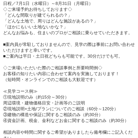
日程／7月1日（水曜日）～8月31日（月曜日）
◇ご来場予約お待ちしております◇
「どんな間取りが建てられるの？」
「どんな土地で、周りはどんな施設があるの？」
「ほかにもいい土地ないかな？」
どんなお悩みも、住まいのプロがご相談に乗らせていただきます。
■案内員が常駐しておりませんので、見学の際は事前にお問い合わせ
いただけますと幸いです。
■ご案内は平日・土日祝どちらも可能です。30分だけでも可。
◇ご来場いただいた際のご相談事例と所要時間例◇
お客様の知りたい内容に合わせて案内を実施しております！
（短時間・オンラインでのご相談も大歓迎です）
≪見学コース例≫
①現地説明のみ（約15分～30分）
周辺環境・建物価格目安・計画等のご説明
②現地説明+土地/プランについてのご相談（60分～120分）
③建物の構造や保証に関するご相談のみ（約30分）
④資金計画、税金、金利などお金に関するご相談のみ（約30分）
相談内容や時間に関するご希望がありましたら備考欄にご記入くだ