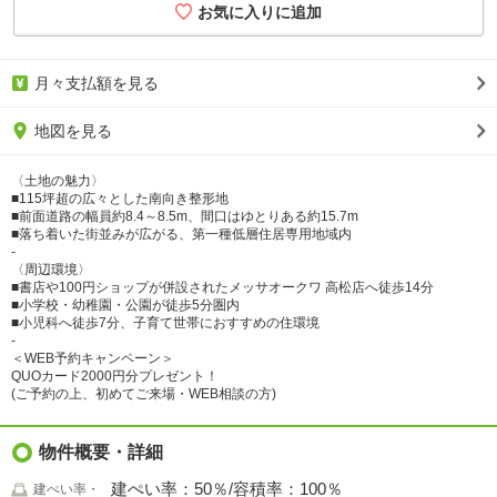
月々支払額を見る
地図を見る
〈土地の魅力〉
■115坪超の広々とした南向き整形地
■前面道路の幅員約8.4～8.5m、間口はゆとりある約15.7m
■落ち着いた街並みが広がる、第一種低層住居専用地域内
‐
〈周辺環境〉
■書店や100円ショップが併設されたメッサオークワ 高松店へ徒歩14分
■小学校・幼稚園・公園が徒歩5分圏内
■小児科へ徒歩7分、子育て世帯におすすめの住環境
‐
＜WEB予約キャンペーン＞
QUOカード2000円分プレゼント！
(ご予約の上、初めてご来場・WEB相談の方)
物件概要・詳細
建ぺい率：50％/容積率：100％
建ぺい率・