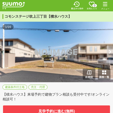
0
コモンステージ吹上三丁目【積水ハウス】
1/16
建築条件付土地
売主・代理
【積水ハウス】来場予約で建物プラン相談も受付中です/オンライン
相談可！
見学予約に進む(無料)