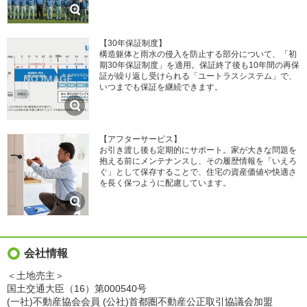
【30年保証制度】
構造躯体と雨水の侵入を防止する部分について、「初
期30年保証制度」を適用。保証終了後も10年間の再保
証が繰り返し受けられる「ユートラスシステム」で、
いつまでも保証を継続できます。
【アフターサービス】
お引き渡し後も定期的にサポート。家が大きな問題を
抱える前にメンテナンスし、その履歴情報を「いえろ
ぐ」として保存することで、住宅の資産価値や快適さ
を長く保つように配慮しています。
会社情報
＜土地売主＞
国土交通大臣（16）第000540号
(一社)不動産協会会員 (公社)首都圏不動産公正取引協議会加盟