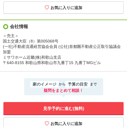
会社情報
＜売主＞
国土交通大臣（8）第005068号
(一社)不動産流通経営協会会員 (公社)首都圏不動産公正取引協議会
加盟
ミサワホーム近畿(株)和歌山支店
〒640-8155 和歌山県和歌山市九番丁15 九番丁MGビル
家のイメージ
予算の目安
から
まで
疑問をまとめて相談！
見学予約に進む(無料)