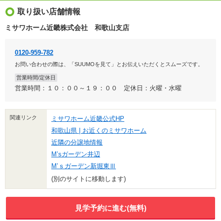
取り扱い店舗情報
ミサワホーム近畿株式会社 和歌山支店
0120-959-782
お問い合わせの際は、「SUUMOを見て」とお伝えいただくとスムーズです。
営業時間/定休日
営業時間：１０：００～１９：００ 定休日：火曜・水曜
関連リンク
ミサワホーム近畿公式HP
和歌山県 | お近くのミサワホーム
近隣の分譲地情報
M’sガーデン井辺
M’ｓガーデン新堀東Ⅲ
(別のサイトに移動します)
見学予約に進む(無料)