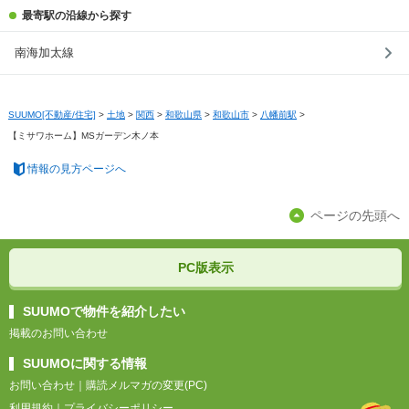
最寄駅の沿線から探す
南海加太線
SUUMO[不動産/住宅]
>
土地
>
関西
>
和歌山県
>
和歌山市
>
八幡前駅
>
【ミサワホーム】MSガーデン木ノ本
情報の見方ページへ
ページの先頭へ
PC版表示
SUUMOで物件を紹介したい
掲載のお問い合わせ
SUUMOに関する情報
お問い合わせ
｜
購読メルマガの変更(PC)
利用規約
｜
プライバシーポリシー