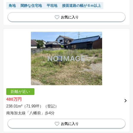
角地
閑静な住宅地
平坦地
接面道路の幅が６m以上
距離が近い
480万円
238.01m²（71.99坪）（登記）
南海加太線「八幡前」歩4分