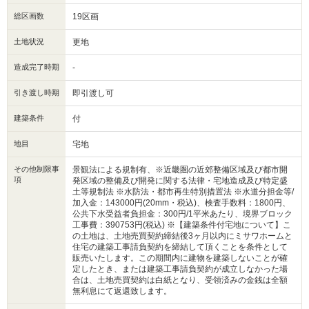
総区画数
19区画
土地状況
更地
造成完了時期
-
引き渡し時期
即引渡し可
建築条件
付
地目
宅地
その他制限事
景観法による規制有、※近畿圏の近郊整備区域及び都市開
項
発区域の整備及び開発に関する法律・宅地造成及び特定盛
土等規制法 ※水防法・都市再生特別措置法 ※水道分担金等/
加入金：143000円(20mm・税込)、検査手数料：1800円、
公共下水受益者負担金：300円/1平米あたり、境界ブロック
工事費：390753円(税込) ※【建築条件付宅地について】こ
の土地は、土地売買契約締結後3ヶ月以内にミサワホームと
住宅の建築工事請負契約を締結して頂くことを条件として
販売いたします。この期間内に建物を建築しないことが確
定したとき、または建築工事請負契約が成立しなかった場
合は、土地売買契約は白紙となり、受領済みの金銭は全額
無利息にて返還致します。