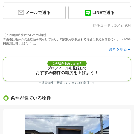
メールで送る
LINEで送る
物件コード：20424934
【この物件広告についての注釈】
※価格は物件の代金総額を表示しており、消費税が課税される場合は税込み価格です。 （1000
円未満は切り上げ。）
※写真に写っている、またはパース（絵）や間取り図に描かれている家具や車などは、特にコ
メントがない場合、販売価格に含まれません。
※敷地権利が定期借地権のものは価格に権利金を含みます。
※建築条件付き土地価格には、建物価格は含まれません。
この物件もありかも！
※物件情報は、原則として情報提供日の２日前に最終確認した情報です。
プロフィールを登録して
※完成予想図はいずれも外構、植栽、外観等実際のものとは多少異なることがあります。
おすすめ物件の精度を上げよう！
※モデルルーム・モデルハウス・展示場・ショールームの画像の場合、今回販売の物件と異な
る場合があります。
※ＣＧ合成の画像の場合、実際とは多少異なる場合があります。
※賃貸物件・新築マンションは対象外です
※物件特徴：販売戸数が複数の物件は、全ての住戸に該当しない項目もあります。
※完成後１年以上を経過した未入居物件が掲載される場合があります。ご了承ください。
※新着：物件情報が「SUUMO」に掲載された日から１週間表示されます。
条件が似ている物件
※価格更新：物件価格が変更された日から１週間表示されます。
※販売予定物件はすべて、販売開始するまで契約または予約の申込みはできません。
※購入の前には物件内容や契約条件についてご自身で十分な確認をしていただくようにお願い
いたします。
※建築条件土地の情報内に掲載されている、建物プラン例は、土地購入者の設計プランの参考
の一例であって、プランの採用可否は任意です。
※土地（建築条件なし）で「建物プラン例」が表記してある時、そのプラン例は特定の建築請
負会社によるもので、当該建築請負会社以外で建てた場合、同様のものが同価格で建てられる
とは限りません。また建築請負会社を特定するものではありません。