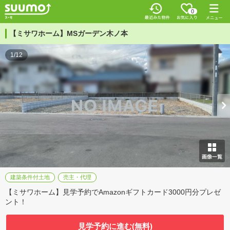
0
【ミサワホーム】MSガーデン木ノ本
1/12
建築条件付土地
売主・代理
【ミサワホーム】見学予約でAmazonギフトカード3000円分プレゼ
ント！
見学予約に進む(無料)