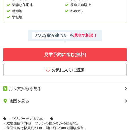
閑静な住宅地
前道６ｍ以上
整形地
都市ガス
平坦地
どんな家が建つか
現地で相談！
を
見学予約に進む(無料)
月々支払額を見る
地図を見る
◆―『MSガーデン木ノ本』―◆
・敷地面積50坪超、プランの幅が広がる整形地。
・前面道路は幅員約6.0m、間口約12.0mで開放感有。