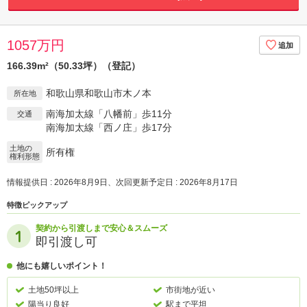
1057万円
166.39m²（50.33坪）（登記）
和歌山県和歌山市木ノ本
所在地
南海加太線「八幡前」歩11分
交通
南海加太線「西ノ庄」歩17分
土地の
所有権
権利形態
情報提供日 : 2026年8月9日、次回更新予定日 : 2026年8月17日
特徴ピックアップ
契約から引渡しまで安心＆スムーズ
即引渡し可
他にも嬉しいポイント！
土地50坪以上
市街地が近い
陽当り良好
駅まで平坦