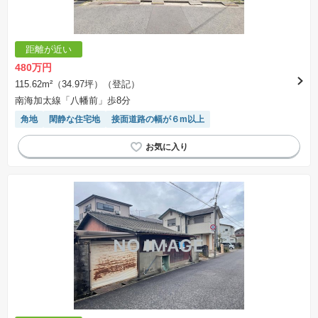
距離が近い
480万円
115.62m²（34.97坪）（登記）
南海加太線「八幡前」歩8分
角地
閑静な住宅地
接面道路の幅が６m以上