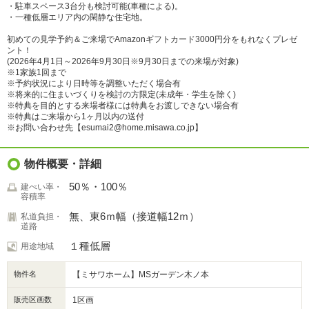
・駐車スペース3台分も検討可能(車種による)。
・一種低層エリア内の閑静な住宅地。
初めての見学予約＆ご来場でAmazonギフトカード3000円分をもれなくプレゼ
ント！
(2026年4月1日～2026年9月30日※9月30日までの来場が対象)
※1家族1回まで
※予約状況により日時等を調整いただく場合有
※将来的に住まいづくりを検討の方限定(未成年・学生を除く)
※特典を目的とする来場者様には特典をお渡しできない場合有
※特典はご来場から1ヶ月以内の送付
※お問い合わせ先【esumai2@home.misawa.co.jp】
物件概要・詳細
50％・100％
建ぺい率・
容積率
無、東6ｍ幅（接道幅12ｍ）
私道負担・
道路
１種低層
用途地域
物件名
【ミサワホーム】MSガーデン木ノ本
販売区画数
1区画