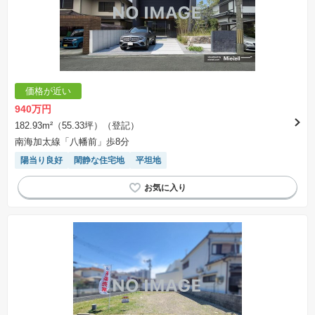
※建築条件付き土地とは、その土地に建築する建物の建築請負契約が、一定期間内に成立する
ことを条件として売買される土地のことをいいます。建築請負契約成立に向けて設計プランを
協議するため、土地購入者が自己の希望する建物の設計協議をするために必要な相当の期間の
交渉期間が設定され、その期間内で希望を満たすプランが実現できたかどうかにより結論を出
します。なお、この期間は概ね3ヶ月程度とされています。納得のいくプランが出来ず、建築請
負契約が成立しない場合、土地売買契約は白紙に戻り、土地契約にかかった代金（土地代金、
手付金など）は名目のいかんに関わらず、全て返却されます。
※課税対象物件の「価格」や「費用等」は消費税込みの「総額表示」で統一しています。
※「本体価格」とは、課税対象物件においては「消費税を除いた建物価格」と「土地価格」の
価格が近い
合計額を指します。
※課税対象物件は消費税込みの総額表示のため、不動産広告の販売価格には本体価格の金額は
940万円
表示されておりません。
※取引にかかる費用：物件の契約手続き、決済、引き渡し時にかかる費用を表示しています。
182.93m²（55.33坪）（登記）
不動産会社によって表記有無が異なるため、ご自身で十分な確認をしていただくようにお願い
南海加太線「八幡前」歩8分
いたします。
※掲載の省エネ性能ラベル内の物件・住棟・号室名称については最新のものに変更されている
陽当り良好
閑静な住宅地
平坦地
場合があります。