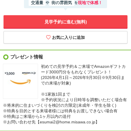
交通量
街の雰囲気
現地で体感！
や
を
見学予約に進む(無料)
プレゼント情報
初めての見学予約＆ご来場でAmazonギフトカ
ード3000円分をもれなくプレゼント！
(2026年4月1日～2026年9月30日※9月30日ま
での来場が対象)
※1家族1回まで
※予約状況により日時等を調整いただく場合有
※将来的に住まいづくりを検討の方限定(未成年・学生を除く)
※特典を目的とする来場者様には特典をお渡しできない場合有
※特典はご来場から1ヶ月以内の送付
※お問い合わせ先【esumai2@home.misawa.co.jp】