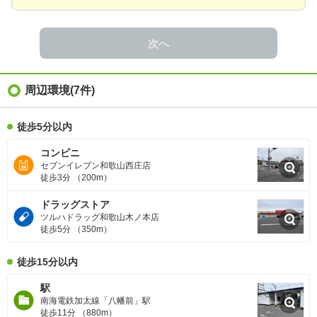
次へ
周辺環境
(7件)
徒歩5分以内
コンビニ
セブンイレブン和歌山西庄店
徒歩3分 （200m）
ドラッグストア
ツルハドラッグ和歌山木ノ本店
徒歩5分 （350m）
徒歩15分以内
駅
南海電鉄加太線「八幡前」駅
徒歩11分 （880m）