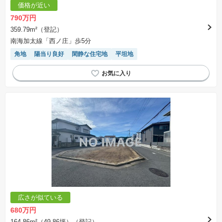
価格が近い
790万円
359.79m²（登記）
南海加太線「西ノ庄」歩5分
角地
陽当り良好
閑静な住宅地
平坦地
広さが似ている
680万円
164.86m²（49.86坪）（登記）