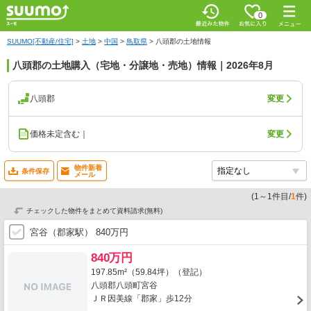
0
SUUMO[不動産/住宅]
>
土地
>
中国
>
鳥取県
>
八頭郡の土地情報
八頭郡の土地購入（宅地・分譲地・売地）情報｜2026年8月
八頭郡
変更
価格未定含む｜
変更
物件新着
条件保存
メール
(
1
～
1
件目/
1
件)
チェックした物件をまとめて資料請求(無料)
宮谷（郡家駅） 840万円
840万円
197.85m²（59.84坪）（登記）
八頭郡八頭町宮谷
ＪＲ因美線「郡家」歩12分