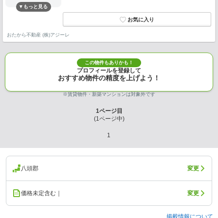
おたから不動産 (株)アジーレ
この物件もありかも！
プロフィールを登録して
おすすめ物件の精度を上げよう！
※賃貸物件・新築マンションは対象外です
1
ページ目
(
1
ページ中)
1
八頭郡
変更
価格未定含む｜
変更
掲載情報について