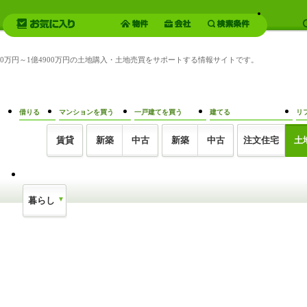
3500万円～1億4900万円の土地購入・土地売買をサポートする情報サイトです。
借りる
マンションを買う
一戸建てを買う
建てる
リ
賃貸
新築
中古
新築
中古
注文住宅
土
暮らし