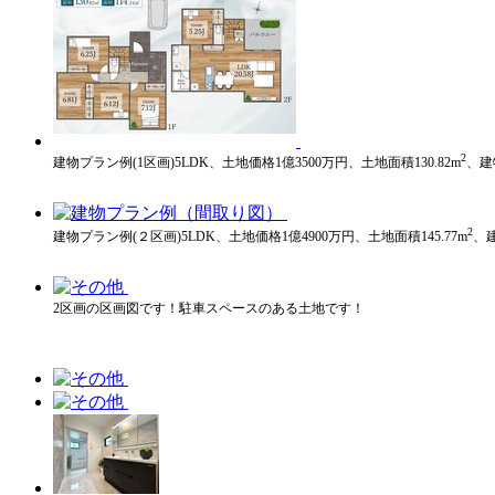
2
建物プラン例(1区画)5LDK、土地価格1億3500万円、土地面積130.82m
、建
2
建物プラン例(２区画)5LDK、土地価格1億4900万円、土地面積145.77m
、建
2区画の区画図です！駐車スペースのある土地です！