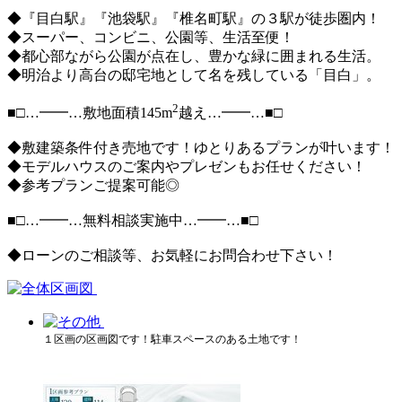
◆『目白駅』『池袋駅』『椎名町駅』の３駅が徒歩圏内！
◆スーパー、コンビニ、公園等、生活至便！
◆都心部ながら公園が点在し、豊かな緑に囲まれる生活。
◆明治より高台の邸宅地として名を残している「目白」。
2
■□…━━…敷地面積145m
越え…━━…■□
◆敷建築条件付き売地です！ゆとりあるプランが叶います！
◆モデルハウスのご案内やプレゼンもお任せください！
◆参考プランご提案可能◎
■□…━━…無料相談実施中…━━…■□
◆ローンのご相談等、お気軽にお問合わせ下さい！
１区画の区画図です！駐車スペースのある土地です！