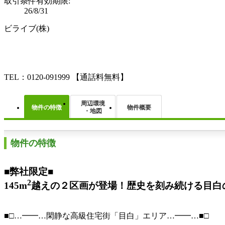
取引条件有効期限:
26/8/31
ビライブ(株)
TEL：0120-091999
【通話料無料】
周辺環境
物件の特徴
物件概要
・地図
物件の特徴
■弊社限定■
2
145m
越えの２区画が登場！歴史を刻み続ける目白
■□…━━…閑静な高級住宅街「目白」エリア…━━…■□