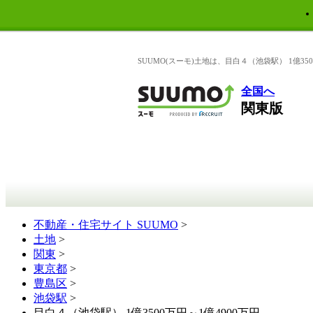
SUUMO(スーモ)土地は、目白４（池袋駅） 1億
全国へ
関東版
不動産・住宅サイト SUUMO
>
土地
>
関東
>
東京都
>
豊島区
>
池袋駅
>
目白４（池袋駅） 1億3500万円～1億4900万円