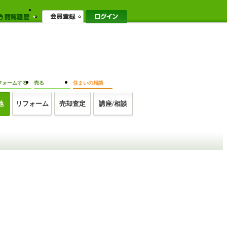
フォームする
売る
住まいの相談
地
リフォーム
売却査定
講座/相談