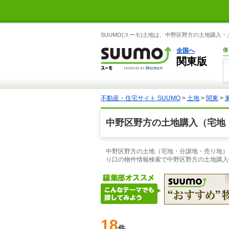
SUUMO(スーモ)土地は、中野区野方の土地購入
全国へ
借
関東版
不動産・住宅サイト SUUMO
>
土地
>
関東
>
中野区野方の土地購入（宅地
中野区野方の土地（宅地・分譲地・売り地）を
り口の物件情報検索で中野区野方の土地購入
18
件