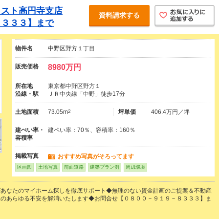
ャスト高円寺支店
資料請求する
８３３３】まで
物件名
中野区野方１丁目
販売価格
8980万円
所在地
東京都中野区野方１
沿線・駅
ＪＲ中央線「中野」徒歩17分
土地面積
73.05m
2
坪単価
406.4万円／坪
建ぺい率・
建ペい率：70％、容積率：160％
容積率
掲載写真
おすすめ写真がそろってます
区画図
土地写真
前面道路
建築プラン例
周辺環境
があなたのマイホーム探しを徹底サポート◆無理のない資金計画のご提案＆不動産
様のあらゆる不安を解消いたします◆お問合せ【０８００－９１９－８３３３】ま