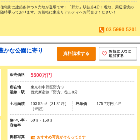
住宅街に建築条件つき売地が登場です！「野方」駅徒歩4分！現地、周辺環境の
は随時承っております。お気軽に東京リアルティへお問合せください！
朗
03-5990-5201
豊かな公園に寄り
資料請求する
販売価格
5500万円
所在地
東京都中野区野方３
沿線・駅
西武新宿線「野方」徒歩8分
土地面積
103.52m
2
（31.31坪）
坪単価
175.7万円／坪
（登記）
建ぺい率・
60％・150％
容積率
掲載写真
おすすめ写真がそろってます