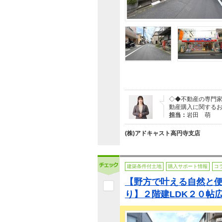
◇◆不動産の専門
動産購入に関するお客
担当：
岩田 萌
(株)アドキャスト高円寺支店
建築条件付土地
購入サポート情報
コ
【野方で叶える自然と
り】２階建LDK２０帖