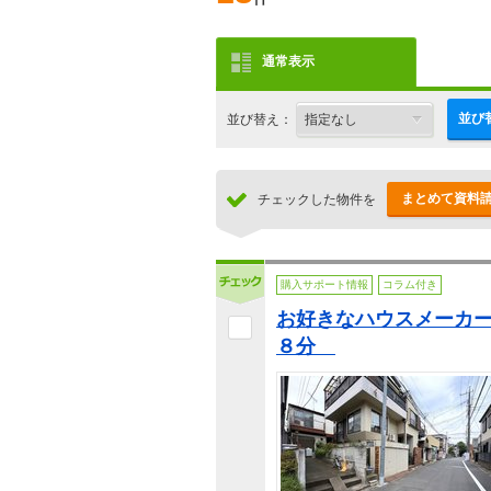
通常表示
並び
並び替え：
まとめて資料
チェックした物件を
購入サポート情報
コラム付き
お好きなハウスメーカ
８分