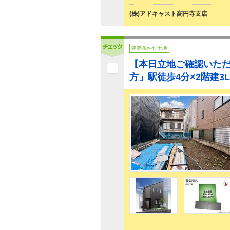
(株)アドキャスト高円寺支店
建築条件付土地
【本日立地ご確認いた
方」駅徒歩4分×2階建3