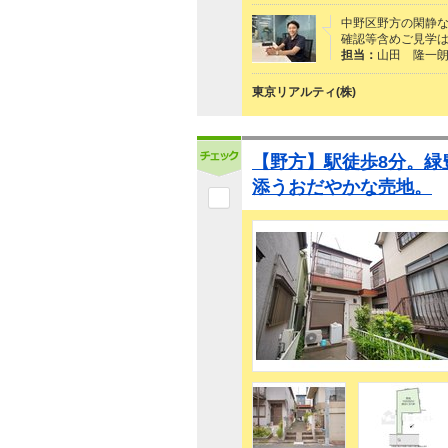
中野区野方の閑静な
確認等含めご見学
担当：
山田 隆一
東京リアルティ(株)
【野方】駅徒歩8分。緑
添うおだやかな売地。