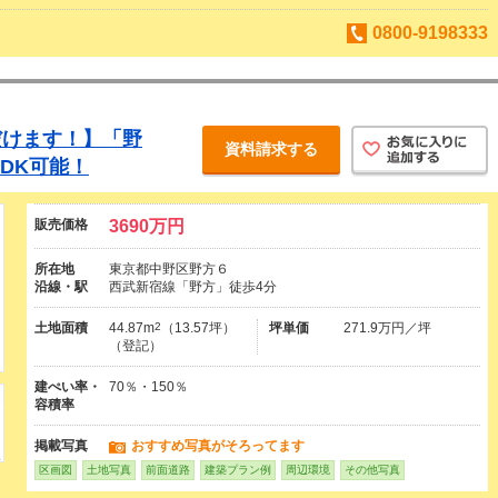
0800-9198333
だけます！】「野
資料請求する
LDK可能！
販売価格
3690万円
所在地
東京都中野区野方６
沿線・駅
西武新宿線「野方」徒歩4分
土地面積
44.87m
2
（13.57坪）
坪単価
271.9万円／坪
（登記）
建ぺい率・
70％・150％
容積率
掲載写真
おすすめ写真がそろってます
区画図
土地写真
前面道路
建築プラン例
周辺環境
その他写真