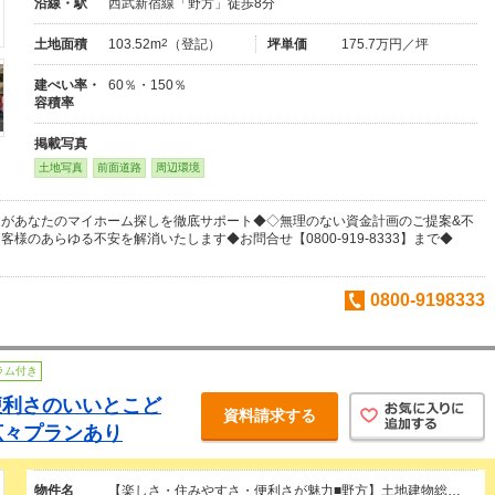
沿線・駅
西武新宿線「野方」徒歩8分
土地面積
103.52m
2
（登記）
坪単価
175.7万円／坪
建ぺい率・
60％・150％
容積率
掲載写真
土地写真
前面道路
周辺環境
家があなたのマイホーム探しを徹底サポート◆◇無理のない資金計画のご提案&不
様のあらゆる不安を解消いたします◆お問合せ【0800-919-8333】まで◆
0800-9198333
ラム付き
便利さのいいとこど
資料請求する
広々プランあり
物件名
【楽しさ・住みやすさ・便利さが魅力■野方】土地建物総…