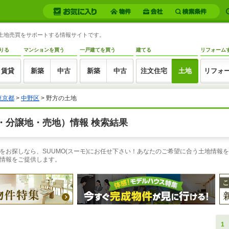
・土地売買をサポートする情報サイトです。
りる
マンションを買う
一戸建てを買う
建てる
リフォーム
賃貸
新築
中古
新築
中古
注文住宅
土地
リフォ
東京都
>
中野区
> 野方の土地
・分譲地・売地）情報 検索結果
お探しなら、SUUMO(スーモ)にお任せ下さい！あなたのご希望に合う土地情報を
情報をご提供します。
1