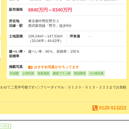
販売価格
6840万円～8340万円
所在地
東京都中野区野方２
沿線・駅
西武新宿線「野方」徒歩9分
土地面積
109.24m
2
～147.53m
2
坪単価
-
（33.04坪～44.62坪）
建ぺい率・
建ペい率：60％、容積率：150％
容積率
掲載写真
おすすめ写真がそろってます
区画図
土地写真
前面道路
建築プラン例
周辺環境
その他写真
わせてご見学可能です♪◇フリーダイヤル：０１２０－５１３－２２２までお気軽
。
0120-513222
ラム付き