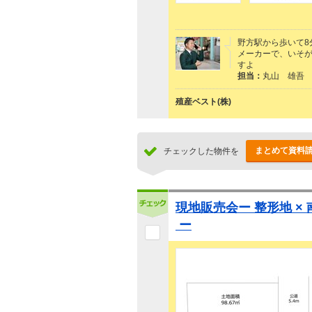
野方駅から歩いて8
メーカーで、いそ
すよ
担当：
丸山 雄吾
殖産ベスト(株)
まとめて資料
チェックした物件を
現地販売会ー 整形地 × 
ー