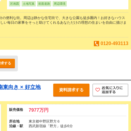
区画図
土地写真
前面道路
周辺環境
分の便利な街。周辺は静かな住宅街で、大きな公園も徒歩圏内！お好きなハウス
がしい毎日の家事をそっと助けてくれるあなただけの理想の住まいを自由に描けま
0120-493113
請求する
南東向き × 好立地
資料請求する
販売価格
7977万円
所在地
東京都中野区野方６
沿線・駅
西武新宿線「野方」徒歩6分