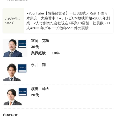
●You Tube【情熱経営者】一日8回吠える男！佐々
木康充 大絶賛中！●テレビCM放映開始●2003年創
この物件に
ついて
業 2人で創めた会社現在7事業18店舗 社員数500
人●2025年グループ成約2271件の実績
室岡 克輝
30代
業界経験
10年
永井 翔
横田 雄大
20代
店舗写真