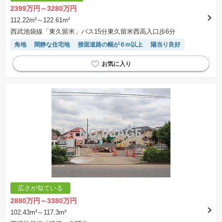
2399万円～3280万円
112.22m²～122.61m²
西武池袋線「東久留米」バス15分東久留米西高入口歩6分
角地
閑静な住宅地
接面道路の幅が６m以上
陽当り良好
広さが似ている
2880万円～3380万円
102.43m²～117.3m²