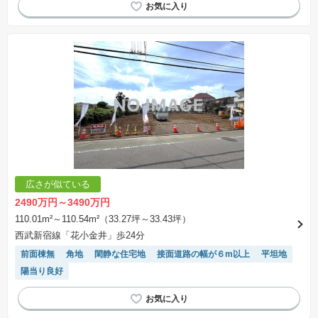
広さが似ている
2490万円～3490万円
110.01m²～110.54m²（33.27坪～33.43坪）
西武新宿線「花小金井」歩24分
前面棟無
角地
閑静な住宅地
接面道路の幅が６m以上
平坦地
陽当り良好