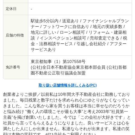
-
定休日
駅徒歩5分以内 / 送迎あり / ファイナンシャルプラン
ナー / フットワークに自信あり / 地元の実績多数 /
地元に詳しい / ローン相談可 / リフォーム・建築相
店舗の特徴
談 / インスペクション相談可 / 売却査定できる / 税
金・法務相談サービス / 引越し会社紹介 / アフター
サービスあり
東京都知事（1）第107558号
(公社)全日本不動産協会東京都本部会員 (公社)首都
免許番号
圏不動産公正取引協議会加盟
取り扱い店舗情報を詳しくみる(PC)
創業者よりご挨拶／以前私は10年間大手不動産会社に勤務しており
ました。毎日残業と数字だけを求められ心にゆとりがなくなってい
きました。こんな私から家を買うお客様は本当に幸せなのだろうか
と悩み続け “働く人の環境こそが最も大事”と考え2003年”社員第一
主義”を掲げ創業いたしました。今では「この会社が大好きです」と
社員から言ってもらえるようになりました。良いサービスとは心を
満たした人にしか出来ません。私達ならそれが出来ます。私達の笑
顔は本物の笑顔です。ぜひ当社をご利用ください。