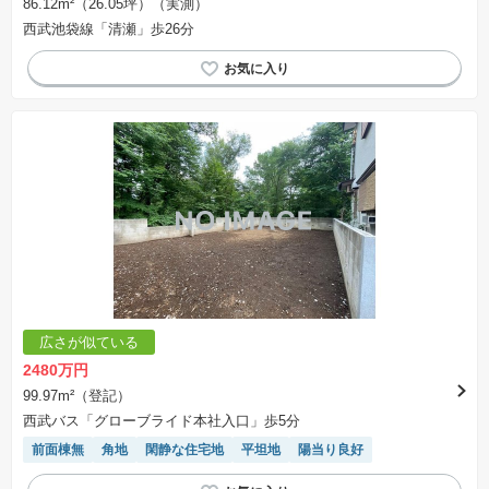
86.12m²（26.05坪）（実測）
西武池袋線「清瀬」歩26分
広さが似ている
2480万円
99.97m²（登記）
西武バス「グローブライド本社入口」歩5分
前面棟無
角地
閑静な住宅地
平坦地
陽当り良好