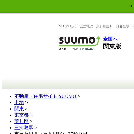
SUUMO(スーモ)土地は、東日暮里６（日暮里駅）
全国へ
関東版
不動産・住宅サイト SUUMO
>
土地
>
関東
>
東京都
>
荒川区
>
三河島駅
>
東日暮里６（日暮里駅） 3780万円