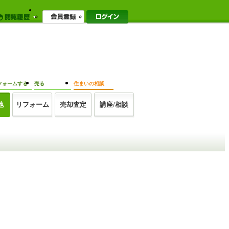
フォームする
売る
住まいの相談
地
リフォーム
売却査定
講座/相談