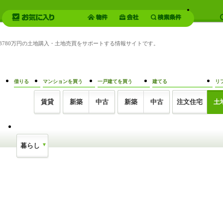
 3780万円の土地購入・土地売買をサポートする情報サイトです。
借りる
マンションを買う
一戸建てを買う
建てる
リ
賃貸
新築
中古
新築
中古
注文住宅
土
暮らし