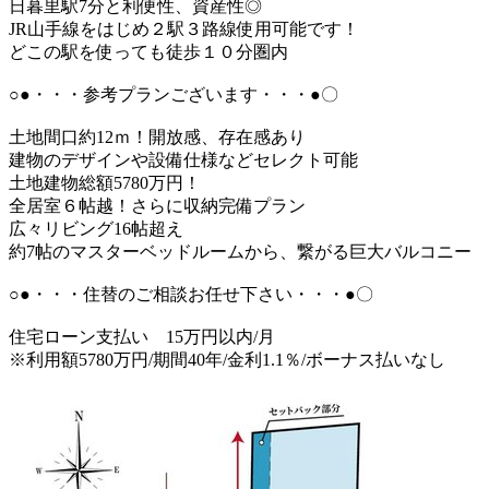
日暮里駅7分と利便性、資産性◎
JR山手線をはじめ２駅３路線使用可能です！
どこの駅を使っても徒歩１０分圏内
○●・・・参考プランございます・・・●〇
土地間口約12ｍ！開放感、存在感あり
建物のデザインや設備仕様などセレクト可能
土地建物総額5780万円！
全居室６帖越！さらに収納完備プラン
広々リビング16帖超え
約7帖のマスターベッドルームから、繋がる巨大バルコニー
○●・・・住替のご相談お任せ下さい・・・●〇
住宅ローン支払い 15万円以内/月
※利用額5780万円/期間40年/金利1.1％/ボーナス払いなし