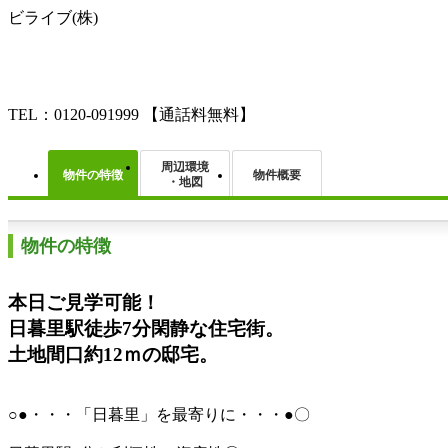
ビライブ(株)
TEL：0120-091999
【通話料無料】
周辺環境
物件の特徴
物件概要
・地図
物件の特徴
本日ご見学可能！
日暮里駅徒歩7分閑静な住宅街。
土地間口約12ｍの邸宅。
○●・・・「日暮里」を最寄りに・・・●〇