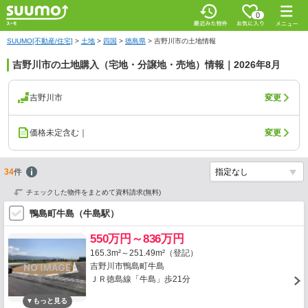
0
SUUMO[不動産/住宅]
>
土地
>
四国
>
徳島県
>
吉野川市の土地情報
吉野川市の土地購入（宅地・分譲地・売地）情報｜2026年8月
吉野川市
変更
価格未定含む｜
変更
34
件
チェックした物件をまとめて資料請求(無料)
鴨島町牛島（牛島駅）
550万円～836万円
165.3m²～251.49m²（登記）
吉野川市鴨島町牛島
ＪＲ徳島線「牛島」歩21分