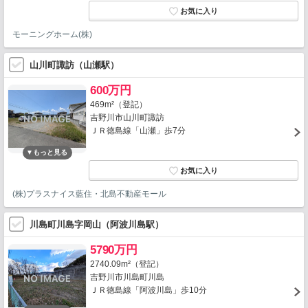
モーニングホーム(株)
山川町諏訪（山瀬駅）
600万円
469m²（登記）
吉野川市山川町諏訪
ＪＲ徳島線「山瀬」歩7分
(株)プラスナイス藍住・北島不動産モール
川島町川島字岡山（阿波川島駅）
5790万円
2740.09m²（登記）
吉野川市川島町川島
ＪＲ徳島線「阿波川島」歩10分