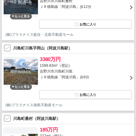
吉野川市川島町桑村
ＪＲ徳島線「阿波川島」歩12分
(株)プラスナイス藍住・北島不動産モール
川島町川島字岡山（阿波川島駅）
3360万円
1589.83m²（登記）
吉野川市川島町川島
ＪＲ徳島線「阿波川島」歩9分
(株)プラスナイス徳島不動産モール
川島町桑村（阿波川島駅）
185万円