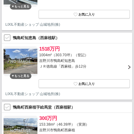
LIXIL不動産ショップ 山城地所(株)
鴨島町知恵島（西麻植駅）
1518万円
1004m²（303.70坪）（登記）
吉野川市鴨島町知恵島
ＪＲ徳島線「西麻植」歩12分
LIXIL不動産ショップ 山城地所(株)
鴨島町西麻植字絵馬堂（西麻植駅）
300万円
153.38m²（46.39坪）（実測）
吉野川市鴨島町西麻植