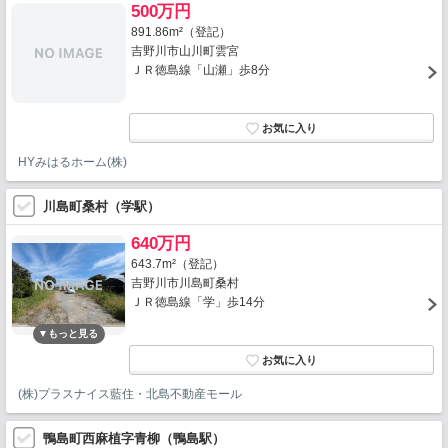
500万円
891.86m²（登記）
吉野川市山川町雲宮
ＪＲ徳島線「山瀬」歩8分
HYみはるホーム(株)
川島町桑村（学駅）
640万円
643.7m²（登記）
吉野川市川島町桑村
ＪＲ徳島線「学」歩14分
(株)プラスナイス藍住・北島不動産モール
鴨島町西麻植字青柳（鴨島駅）