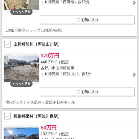
ＪＲ徳島線「西麻植」歩12分
LIXIL不動産ショップ 山城地所(株)
山川町前川（阿波山川駅）
370万円
448.37m²（登記）
吉野川市山川町前川
ＪＲ徳島線「阿波山川」歩7分
(株)プラスナイス藍住・北島不動産モール
川島町桑村（阿波川島駅）
50万円
132.27m²（登記）