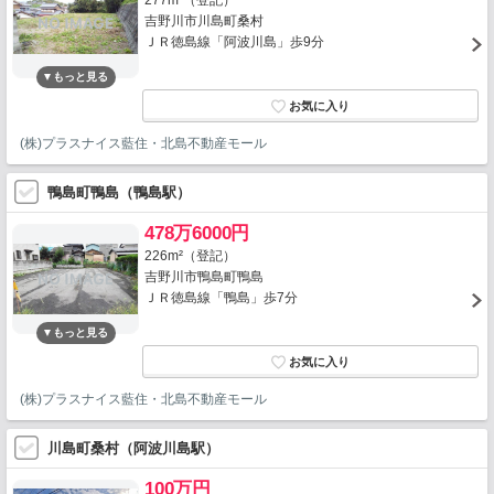
277m²（登記）
吉野川市川島町桑村
ＪＲ徳島線「阿波川島」歩9分
(株)プラスナイス藍住・北島不動産モール
鴨島町鴨島（鴨島駅）
478万6000円
226m²（登記）
吉野川市鴨島町鴨島
ＪＲ徳島線「鴨島」歩7分
(株)プラスナイス藍住・北島不動産モール
川島町桑村（阿波川島駅）
100万円