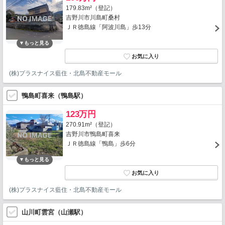
179.83m²（登記）
吉野川市川島町桑村
ＪＲ徳島線「阿波川島」歩13分
(株)プラスナイス藍住・北島不動産モール
鴨島町喜来（鴨島駅）
123万円
270.91m²（登記）
吉野川市鴨島町喜来
ＪＲ徳島線「鴨島」歩6分
(株)プラスナイス藍住・北島不動産モール
山川町雲宮（山瀬駅）