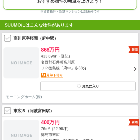
おすすめ物件の精度を上げよう！
※賃貸物件・新築マンションは対象外です
SUUMOにはこんな物件があります
高川原字桜間（府中駅）
868万円
433.69m²（登記）
名西郡石井町高川原
ＪＲ徳島線「府中」歩38分
モーニングホーム(株)
末広５（阿波富田駅）
400万円
76m²（22.98坪）
徳島市末広