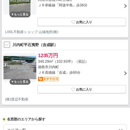
ＪＲ牟岐線「阿波中島」歩36分
LIXIL不動産ショップ 山城地所(株)
川内町平石夷野（吉成駅）
1235万円
340.29m²（102.93坪）（登記）
徳島市川内町
ＪＲ高徳線「吉成」歩60分
(株)渡辺不動産
名西郡のエリアから探す