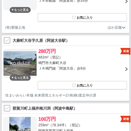
ＪＲ牟岐線「阿波富田」歩35分
(有)黄陽土地
大麻町大谷字久原（阿波大谷駅）
280万円
482m²（登記）
鳴門市大麻町大谷
ＪＲ鳴門線「阿波大谷」歩9分
住まいみらい本舗 未来環境エネルギー計画(株)査定仲介課
那賀川町上福井南川渕（阿波中島駅）
100万円
259m²（78.34坪）（登記）
阿南市那賀川町上福井