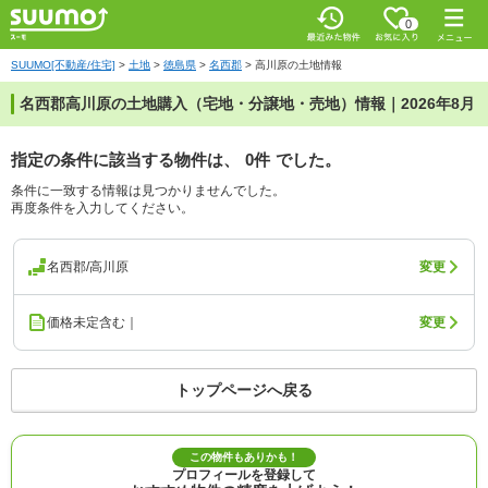
0
SUUMO[不動産/住宅]
>
土地
>
徳島県
>
名西郡
>
高川原の土地情報
名西郡高川原の土地購入（宅地・分譲地・売地）情報｜2026年8月
指定の条件に該当する物件は、
0件
でした。
条件に一致する情報は見つかりませんでした。
再度条件を入力してください。
名西郡/高川原
変更
価格未定含む｜
変更
トップページへ戻る
この物件もありかも！
プロフィールを登録して