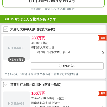
おすすめ物件の精度を上げよう！
※賃貸物件・新築マンションは対象外です
SUUMOにはこんな物件があります
大麻町大谷字久原（阿波大谷駅）
280万円
482m²（登記）
鳴門市大麻町大谷
ＪＲ鳴門線「阿波大谷」歩9分
住まいみらい本舗 未来環境エネルギー計画(株)査定仲介課
那賀川町上福井南川渕（阿波中島駅）
100万円
259m²（78.34坪）（登記）
阿南市那賀川町上福井