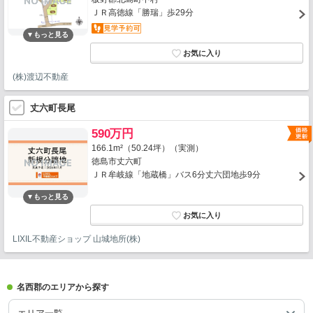
ＪＲ高徳線「勝瑞」歩29分
(株)渡辺不動産
丈六町長尾
590万円
166.1m²（50.24坪）（実測）
徳島市丈六町
ＪＲ牟岐線「地蔵橋」バス6分丈六団地歩9分
LIXIL不動産ショップ 山城地所(株)
名西郡のエリアから探す