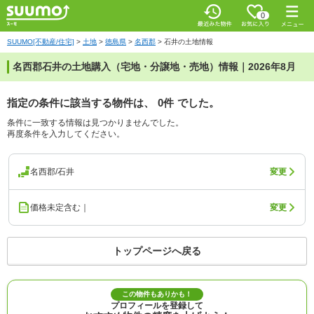
0
SUUMO[不動産/住宅]
>
土地
>
徳島県
>
名西郡
>
石井の土地情報
名西郡石井の土地購入（宅地・分譲地・売地）情報｜2026年8月
指定の条件に該当する物件は、
0件
でした。
条件に一致する情報は見つかりませんでした。
再度条件を入力してください。
名西郡/石井
変更
価格未定含む｜
変更
トップページへ戻る
この物件もありかも！
プロフィールを登録して