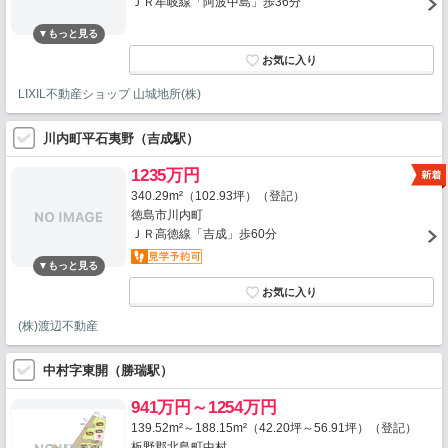
ＪＲ牟岐線「阿波中島」歩36分
LIXIL不動産ショップ 山城地所(株)
川内町平石夷野（吉成駅）
1235万円
340.29m²（102.93坪）（登記）
徳島市川内町
ＪＲ高徳線「吉成」歩60分
(株)渡辺不動産
中村字東開（勝瑞駅）
941万円～1254万円
139.52m²～188.15m²（42.20坪～56.91坪）（登記）
板野郡北島町中村