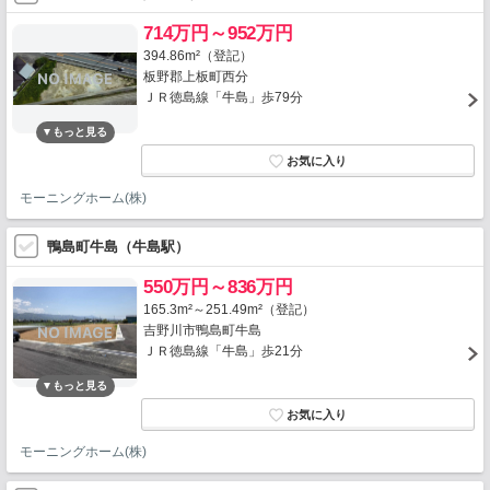
714万円～952万円
394.86m²（登記）
板野郡上板町西分
ＪＲ徳島線「牛島」歩79分
モーニングホーム(株)
鴨島町牛島（牛島駅）
550万円～836万円
165.3m²～251.49m²（登記）
吉野川市鴨島町牛島
ＪＲ徳島線「牛島」歩21分
モーニングホーム(株)