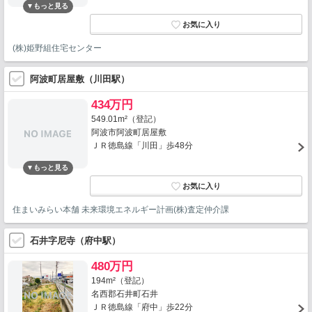
(株)姫野組住宅センター
阿波町居屋敷（川田駅）
434万円
549.01m²（登記）
阿波市阿波町居屋敷
ＪＲ徳島線「川田」歩48分
住まいみらい本舗 未来環境エネルギー計画(株)査定仲介課
石井字尼寺（府中駅）
480万円
194m²（登記）
名西郡石井町石井
ＪＲ徳島線「府中」歩22分