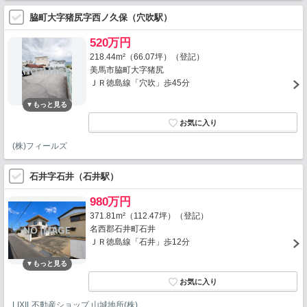
脇町大字猪尻字西ノ久保（穴吹駅）
520万円
218.44m²（66.07坪）（登記）
美馬市脇町大字猪尻
ＪＲ徳島線「穴吹」歩45分
(株)フィールズ
石井字石井（石井駅）
980万円
371.81m²（112.47坪）（登記）
名西郡石井町石井
ＪＲ徳島線「石井」歩12分
LIXIL不動産ショップ 山城地所(株)