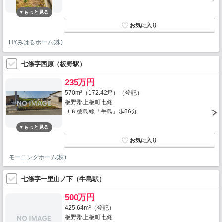
HYみはるホーム(株)
七條字西原（板野駅）
235万円
570m²（172.42坪）（登記）
板野郡上板町七條
ＪＲ徳島線「牛島」歩86分
モーニングホーム(株)
七條字一里山ノ下（牛島駅）
500万円
425.64m²（登記）
板野郡上板町七條