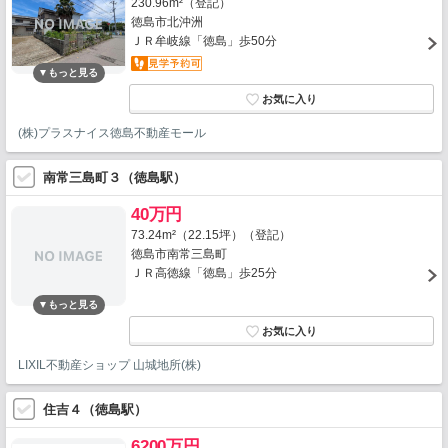
230.96m²（登記）
徳島市北沖洲
ＪＲ牟岐線「徳島」歩50分
(株)プラスナイス徳島不動産モール
南常三島町３（徳島駅）
40万円
73.24m²（22.15坪）（登記）
徳島市南常三島町
ＪＲ高徳線「徳島」歩25分
LIXIL不動産ショップ 山城地所(株)
住吉４（徳島駅）
6200万円