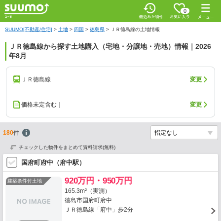
0
SUUMO[不動産/住宅]
>
土地
>
四国
>
徳島県
>
ＪＲ徳島線の土地情報
ＪＲ徳島線から探す土地購入（宅地・分譲地・売地）情報｜2026
年8月
ＪＲ徳島線
変更
価格未定含む｜
変更
180
件
チェックした物件をまとめて資料請求(無料)
国府町府中（府中駅）
920万円・950万円
建築条件付土地
165.3m²（実測）
徳島市国府町府中
ＪＲ徳島線「府中」歩2分