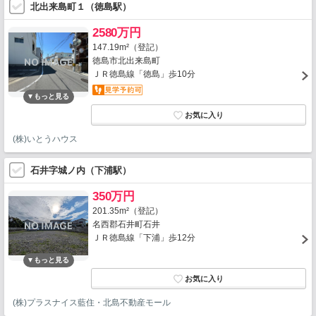
北出来島町１（徳島駅）
2580万円
147.19m²（登記）
徳島市北出来島町
ＪＲ徳島線「徳島」歩10分
(株)いとうハウス
石井字城ノ内（下浦駅）
350万円
201.35m²（登記）
名西郡石井町石井
ＪＲ徳島線「下浦」歩12分
(株)プラスナイス藍住・北島不動産モール