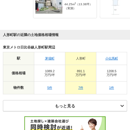
2
44.25m
（13.38坪）
（実測）
人形町駅の近隣の土地価格相場情報
東京メトロ日比谷線人形町駅周辺
駅
茅場町
人形町
小伝馬町
1089.2
891.1
1208.5
価格相場
万円/坪
万円/坪
万円/坪
物件数
5件
7件
1件
もっと見る