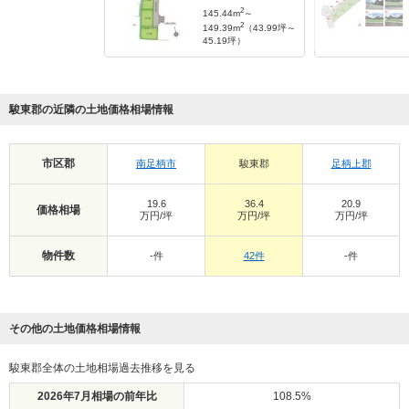
2
145.44m
～
2
149.39m
（43.99坪～
45.19坪）
駿東郡の近隣の土地価格相場情報
市区郡
南足柄市
駿東郡
足柄上郡
19.6
36.4
20.9
価格相場
万円/坪
万円/坪
万円/坪
物件数
-件
42件
-件
その他の土地価格相場情報
駿東郡全体の土地相場過去推移を見る
2026年7月相場の前年比
108.5%