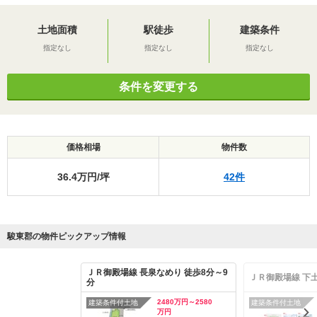
土地面積
駅徒歩
建築条件
指定なし
指定なし
指定なし
条件を変更する
価格相場
物件数
36.4万円/坪
42件
駿東郡の物件ピックアップ情報
ＪＲ御殿場線 長泉なめり 徒歩8分～9
ＪＲ御殿場線 下土
分
2480万円～2580
建築条件付土地
建築条件付土地
万円