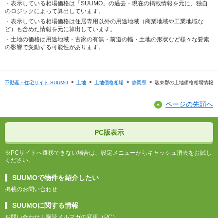
・表示している相場価格は「SUUMO」の過去・現在の掲載情報を元に、独自
のロジックによって算出しています。
・表示している相場価格は住居専用以外の用途地域（商業地域や工業地域な
ど）も含めた情報を元に算出しています。
・土地の価格は用途地域・古家の有無・前道の幅・土地の形状など様々な要素
の影響で変動する可能性があります。
不動産・住宅サイト SUUMO
土地
土地価格相場
静岡県
駿東郡の土地価格相場情報
ページの先頭へ
PC版表示
※PCサイトへ遷移できない場合は、設定メニューからキャッシュ消去をお試し
ください。
SUUMOで物件を紹介したい
掲載のお問い合わせ
SUUMOに関する情報
お問い合わせ
購読メルマガの変更（PC）