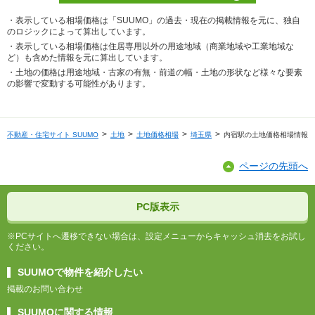
・表示している相場価格は「SUUMO」の過去・現在の掲載情報を元に、独自
のロジックによって算出しています。
・表示している相場価格は住居専用以外の用途地域（商業地域や工業地域な
ど）も含めた情報を元に算出しています。
・土地の価格は用途地域・古家の有無・前道の幅・土地の形状など様々な要素
の影響で変動する可能性があります。
不動産・住宅サイト SUUMO
土地
土地価格相場
埼玉県
内宿駅の土地価格相場情報
ページの先頭へ
PC版表示
※PCサイトへ遷移できない場合は、設定メニューからキャッシュ消去をお試し
ください。
SUUMOで物件を紹介したい
掲載のお問い合わせ
SUUMOに関する情報