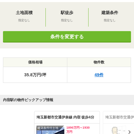
土地面積
駅徒歩
建築条件
指定なし
指定なし
指定なし
条件を変更する
価格相場
物件数
35.8万円/坪
49件
内宿駅の物件ピックアップ情報
埼玉新都市交通伊奈線 内宿 徒歩4分
埼玉新都市交通伊奈
1890万円～1930
建築条件付土地
万円