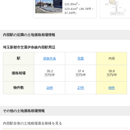
2
121.65m
～
2
123.41m
（36.79坪～
37.33坪）
内宿駅の近隣の土地価格相場情報
埼玉新都市交通伊奈線内宿駅周辺
駅
伊奈中央
羽貫
内宿
35.2
37.4
35.8
価格相場
万円/坪
万円/坪
万円/坪
物件数
16件
27件
49件
その他の土地価格相場情報
内宿駅全体の土地相場過去推移を見る