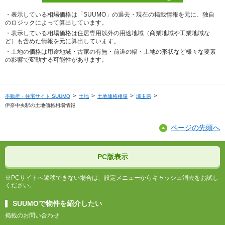
・表示している相場価格は「SUUMO」の過去・現在の掲載情報を元に、独自
のロジックによって算出しています。
・表示している相場価格は住居専用以外の用途地域（商業地域や工業地域な
ど）も含めた情報を元に算出しています。
・土地の価格は用途地域・古家の有無・前道の幅・土地の形状など様々な要素
の影響で変動する可能性があります。
不動産・住宅サイト SUUMO
土地
土地価格相場
埼玉県
伊奈中央駅の土地価格相場情報
ページの先頭へ
PC版表示
※PCサイトへ遷移できない場合は、設定メニューからキャッシュ消去をお試し
ください。
SUUMOで物件を紹介したい
掲載のお問い合わせ