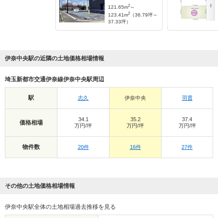
2
121.65m
～
2
123.41m
（36.79坪～
37.33坪）
伊奈中央駅の近隣の土地価格相場情報
埼玉新都市交通伊奈線伊奈中央駅周辺
駅
志久
伊奈中央
羽貫
34.1
35.2
37.4
価格相場
万円/坪
万円/坪
万円/坪
物件数
20件
16件
27件
その他の土地価格相場情報
伊奈中央駅全体の土地相場過去推移を見る