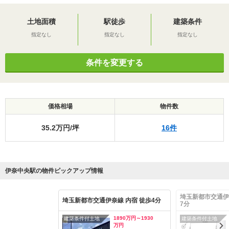
土地面積
駅徒歩
建築条件
指定なし
指定なし
指定なし
条件を変更する
価格相場
物件数
35.2万円/坪
16件
伊奈中央駅の物件ピックアップ情報
埼玉新都市交通伊
埼玉新都市交通伊奈線 内宿 徒歩4分
7分
1890万円～1930
建築条件付土地
建築条件付土地
万円