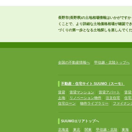
長野市(長野県)の土地相場情報はいかがですか
くことで、より詳細な土地価格相場が確認でき
づくりの第一歩となる土地探しを楽しんでく
全国の不動産情報へ
|
甲信越・北陸トップへ
不動産・住宅サイト SUUMO（スーモ）
賃貸
|
賃貸マンション
|
賃貸アパート
|
賃貸
土地
|
リノベーション物件
|
注文住宅
|
住宅
住宅ローン
|
物件ライブラリー
|
ファイナン
SUUMOエリアトップへ
北海道
|
東北
|
関東
|
甲信越・北陸
|
東海