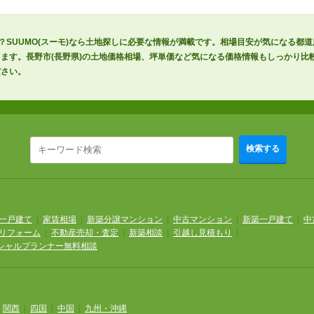
？SUUMO(スーモ)なら土地探しに必要な情報が満載です。相場目安が気になる都
ます。長野市(長野県)の土地価格相場、坪単価など気になる価格情報もしっかり比
ださい。
検索する
一戸建て
|
家賃相場
|
新築分譲マンション
|
中古マンション
|
新築一戸建て
|
中
リフォーム
|
不動産売却・査定
|
新築相談
|
引越し見積もり
|
シャルプランナー無料相談
|
関西
|
四国
|
中国
|
九州・沖縄