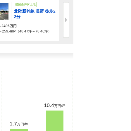
建築条件付土地
建築条件付土地
北陸新幹線 長野 徒歩2
しなの鉄道北しなの線 北長野 
2分
0分
1330万円～1440万円
～2496万円
109.4m
2
～162.97m
2
（33.09坪～49.2
～259.4m
2
（48.47坪～78.46坪）
10.4
万円/坪
1.7
万円/坪