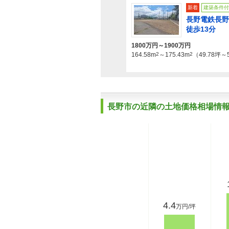
新着
建築条件付
長野電鉄長野
徒歩13分
1800万円～1900万円
164.58m
2
～175.43m
2
（49.78坪～
長野市の近隣の土地価格相場情
4.4
万円/坪