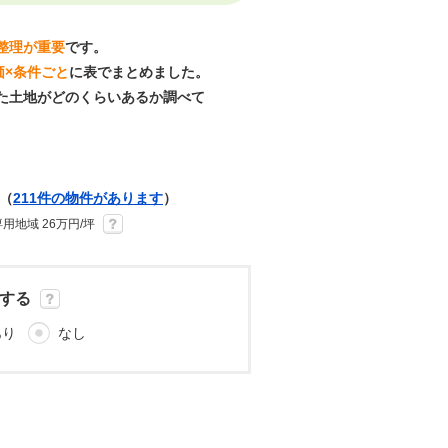
整理が重要
です。
価×条件ごと
に表でまとめました。
た土地がどのくらいあるか調べて
（
211件の物件があります
）
用地域 26万円/坪
する
あり
なし