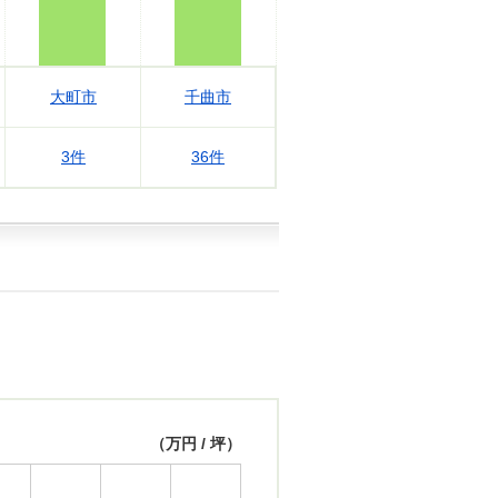
大町市
千曲市
3件
36件
（万円 / 坪）