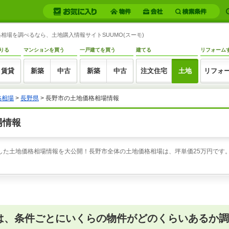
場を調べるなら、土地購入情報サイトSUUMO(スーモ)
りる
マンションを買う
一戸建てを買う
建てる
リフォーム
賃貸
新築
中古
新築
中古
注文住宅
土地
リフォ
格相場
>
長野県
>
長野市の土地価格相場情報
場情報
した土地価格相場情報を大公開！長野市全体の土地価格相場は、坪単価25万円です。
は、条件ごとにいくらの物件がどのくらいあるか調