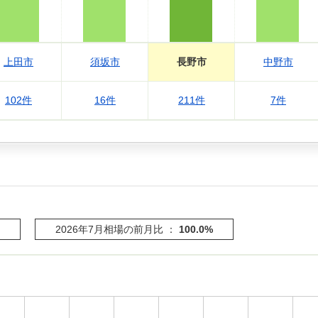
上田市
須坂市
長野市
中野市
102件
16件
211件
7件
2026年7月相場の前月比 ：
100.0%