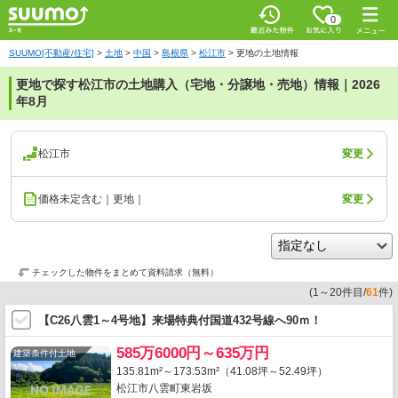
0
SUUMO[不動産/住宅]
>
土地
>
中国
>
島根県
>
松江市
>
更地の土地情報
更地で探す松江市の土地購入（宅地・分譲地・売地）情報｜2026
年8月
松江市
変更
価格未定含む｜更地｜
変更
チェックした物件をまとめて資料請求（無料）
(
1
～
20
件目/
61
件)
【C26八雲1～4号地】来場特典付国道432号線へ90ｍ！
585万6000円～635万円
建築条件付土地
135.81m²～173.53m²（41.08坪～52.49坪）
松江市八雲町東岩坂