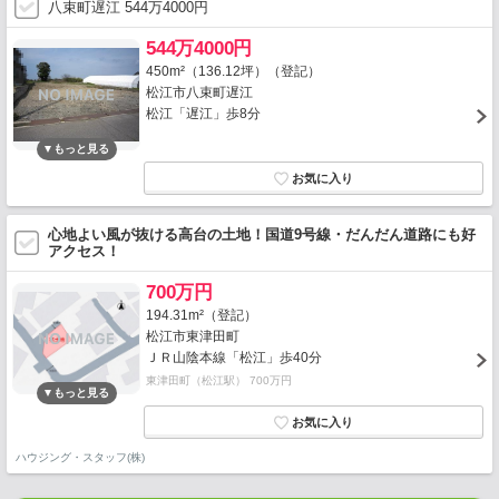
八束町遅江 544万4000円
544万4000円
450m²（136.12坪）（登記）
松江市八束町遅江
松江「遅江」歩8分
心地よい風が抜ける高台の土地！国道9号線・だんだん道路にも好
アクセス！
700万円
194.31m²（登記）
松江市東津田町
ＪＲ山陰本線「松江」歩40分
東津田町（松江駅） 700万円
ハウジング・スタッフ(株)