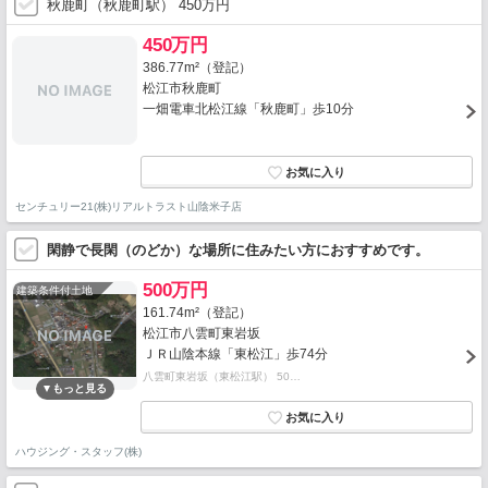
秋鹿町（秋鹿町駅） 450万円
450万円
386.77m²（登記）
松江市秋鹿町
一畑電車北松江線「秋鹿町」歩10分
センチュリー21(株)リアルトラスト山陰米子店
閑静で長閑（のどか）な場所に住みたい方におすすめです。
500万円
建築条件付土地
161.74m²（登記）
松江市八雲町東岩坂
ＪＲ山陰本線「東松江」歩74分
八雲町東岩坂（東松江駅） 50…
ハウジング・スタッフ(株)