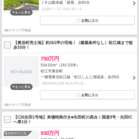
ＪＲ山陰本線「揖屋」歩82分
【山陰ライフ】C26八雲1～4…
(株)マチリブ不動産
【奥谷町売土地】約161坪の宅地！（建築条件なし）松江城まで徒
歩10分！
750万円
534.01m²（161.53坪）
松江市奥谷町
一畑電車北松江線「松江しんじ湖温泉」歩29分
【奥谷町売土地】約161坪の宅…
(株)マチリブ不動産
【C26矢田1号地】来場特典付き■矢田町の高台！国道9号・矢田IC
へ車1分！
930万円
建築条件付土地