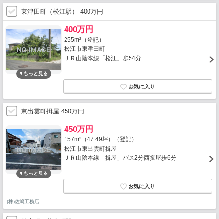
東津田町（松江駅） 400万円
400万円
255m²（登記）
松江市東津田町
ＪＲ山陰本線「松江」歩54分
東出雲町揖屋 450万円
450万円
157m²（47.49坪）（登記）
松江市東出雲町揖屋
ＪＲ山陰本線「揖屋」バス2分西揖屋歩6分
(株)佐嶋工務店