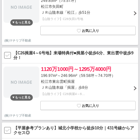
249.85m²（75.57坪）
松江市矢田町
ＪＲ山陰本線「松江」歩51分
【山陰ライフ】C26矢田1号地
(株)マチリブ不動産
【C26揖屋4～6号地】来場特典付■揖屋小徒歩6分、東出雲中徒歩9
分！
1120万1000円～1295万4000円
196.97m²～246.96m²（59.58坪～74.70坪）
松江市東出雲町揖屋
ＪＲ山陰本線「揖屋」歩8分
【山陰ライフ】C26揖屋4～6…
(株)マチリブ不動産
【平屋参考プランあり】城北小学校から徒歩10分｜431号線からア
クセス◎