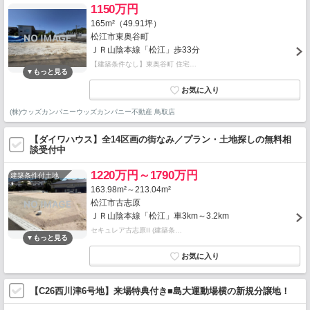
1150万円
165m²（49.91坪）
松江市東奥谷町
ＪＲ山陰本線「松江」歩33分
【建築条件なし】東奥谷町 住宅…
(株)ウッズカンパニーウッズカンパニー不動産 鳥取店
【ダイワハウス】全14区画の街なみ／プラン・土地探しの無料相
談受付中
1220万円～1790万円
建築条件付土地
163.98m²～213.04m²
松江市古志原
ＪＲ山陰本線「松江」車3km～3.2km
セキュレア古志原II (建築条…
【C26西川津6号地】来場特典付き■島大運動場横の新規分譲地！