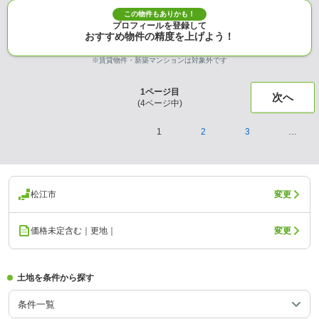
この物件もありかも！
プロフィールを登録して
おすすめ物件の精度を上げよう！
※賃貸物件・新築マンションは対象外です
1
ページ目
次へ
(
4
ページ中)
1
2
3
…
松江市
変更
価格未定含む｜更地｜
変更
土地を条件から探す
条件一覧