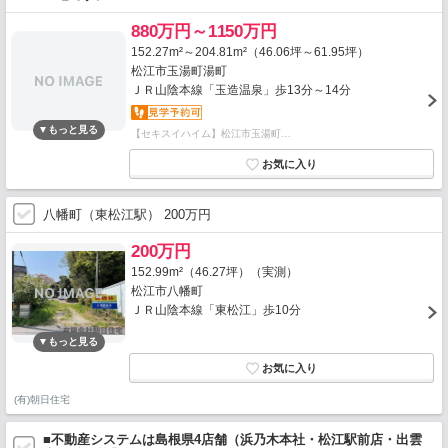
880万円～1150万円
152.27m²～204.81m²（46.06坪～61.95坪）
松江市玉湯町湯町
ＪＲ山陰本線「玉造温泉」歩13分～14分
【セキスイハイム】松江市玉湯町…
八幡町（東松江駅） 200万円
200万円
152.99m²（46.27坪）（実測）
松江市八幡町
ＪＲ山陰本線「東松江」歩10分
(有)朝日住宅
■不動産システムは島根県4店舗（浜乃木本社・松江駅前店・出雲