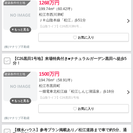
1268万円
建築条件付土地
199.74m²（60.42坪）
松江市西川津町
ＪＲ山陰本線「松江」歩51分
【山陰ライフ】C26西川津6号…
(株)マチリブ不動産
【C26黒田1号地】来場特典付き■ナチュラルガーデン黒田へ徒歩5
分！
1500万円
建築条件付土地
194.76m²（58.91坪）
松江市黒田町
一畑電車北松江線「松江しんじ湖温泉」歩18分
【山陰ライフ】C26黒田1号地
(株)マチリブ不動産
【積水ハウス】参考プラン掲載あり／松江道路まで車で約5分、通