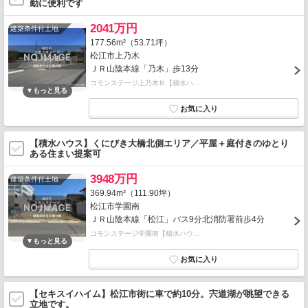
勤に便利です
2041万円
建築条件付土地
177.56m²（53.71坪）
松江市上乃木
ＪＲ山陰本線「乃木」歩13分
コモンステージ上乃木Ⅲ【積水ハ…
【積水ハウス】くにびき大橋北側エリア／平屋＋庭付きのゆとり
ある住まい提案可
3948万円
建築条件付土地
369.94m²（111.90坪）
松江市学園南
ＪＲ山陰本線「松江」バス9分北消防署前歩4分
コモンステージ学園南【積水ハウ…
【セキスイハイム】松江市街に車で約10分。宍道湖が眺望できる
立地です。