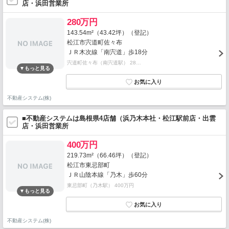
店・浜田営業所
280万円
143.54m²（43.42坪）（登記）
松江市宍道町佐々布
ＪＲ木次線「南宍道」歩18分
宍道町佐々布（南宍道駅） 28…
不動産システム(株)
■不動産システムは島根県4店舗（浜乃木本社・松江駅前店・出雲
店・浜田営業所
400万円
219.73m²（66.46坪）（登記）
松江市東忌部町
ＪＲ山陰本線「乃木」歩60分
東忌部町（乃木駅） 400万円
不動産システム(株)