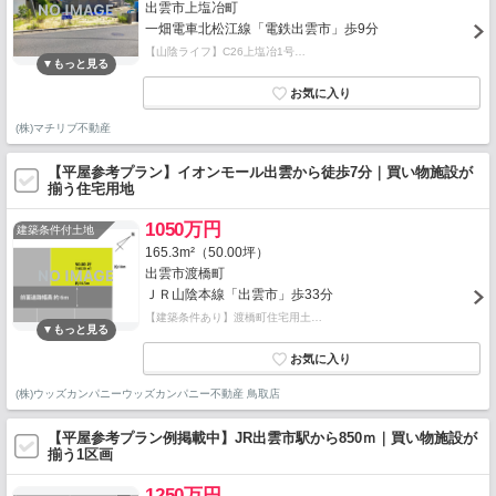
出雲市上塩冶町
一畑電車北松江線「電鉄出雲市」歩9分
【山陰ライフ】C26上塩冶1号…
(株)マチリブ不動産
【平屋参考プラン】イオンモール出雲から徒歩7分｜買い物施設が
揃う住宅用地
1050万円
建築条件付土地
165.3m²（50.00坪）
出雲市渡橋町
ＪＲ山陰本線「出雲市」歩33分
【建築条件あり】渡橋町住宅用土…
(株)ウッズカンパニーウッズカンパニー不動産 鳥取店
【平屋参考プラン例掲載中】JR出雲市駅から850ｍ｜買い物施設が
揃う1区画
1250万円