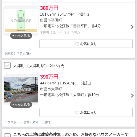
380万円
181.09m²（54.77坪）（登記）
出雲市平田町
一畑電車北松江線「雲州平田」歩4分
平田町（雲州平田駅） 380万…
不動産システム(株)
大津町（大津町駅） 390万円
390万円
447.64m²（135.41坪）（登記）
出雲市大津町
一畑電車北松江線「大津町」歩10分
ハウスドゥ 出雲西日本ホーム(株)
こちらの土地は建築条件無しのため、お好きなハウスメーカーで