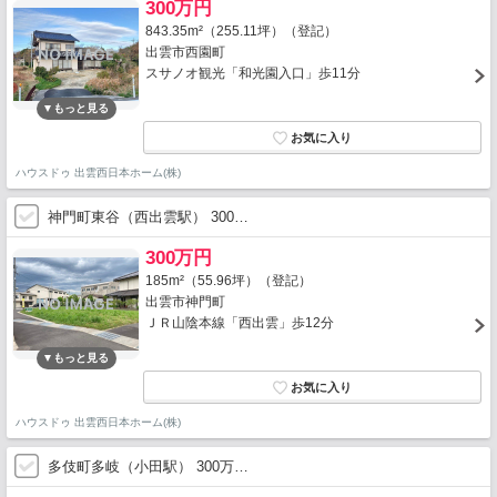
300万円
843.35m²（255.11坪）（登記）
出雲市西園町
スサノオ観光「和光園入口」歩11分
ハウスドゥ 出雲西日本ホーム(株)
神門町東谷（西出雲駅） 300…
300万円
185m²（55.96坪）（登記）
出雲市神門町
ＪＲ山陰本線「西出雲」歩12分
ハウスドゥ 出雲西日本ホーム(株)
多伎町多岐（小田駅） 300万…