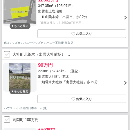
347.35m²（105.07坪）
出雲市上塩冶町
ＪＲ山陰本線「出雲市」歩12分
【建築条件なし】上塩冶町住宅用…
(株)ウッズカンパニーウッズカンパニー不動産 鳥取店
大社町北荒木（出雲大社前駅） …
90万円
223m²（67.45坪）（登記）
出雲市大社町北荒木
一畑電車大社線「出雲大社前」歩19分
ハウスドゥ 出雲西日本ホーム(株)
高岡町 100万円