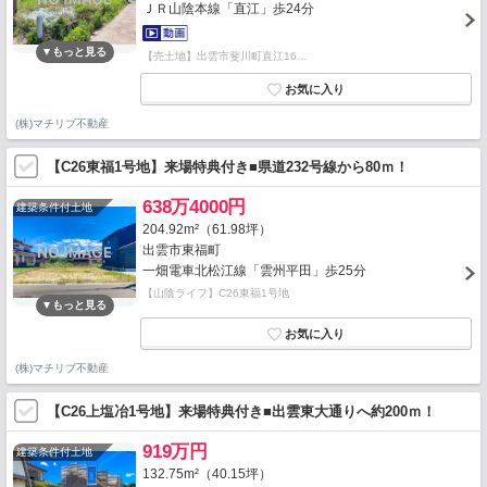
ＪＲ山陰本線「直江」歩24分
【売土地】出雲市斐川町直江16…
(株)マチリブ不動産
【C26東福1号地】来場特典付き■県道232号線から80ｍ！
638万4000円
建築条件付土地
204.92m²（61.98坪）
出雲市東福町
一畑電車北松江線「雲州平田」歩25分
【山陰ライフ】C26東福1号地
(株)マチリブ不動産
【C26上塩冶1号地】来場特典付き■出雲東大通りへ約200ｍ！
919万円
建築条件付土地
132.75m²（40.15坪）