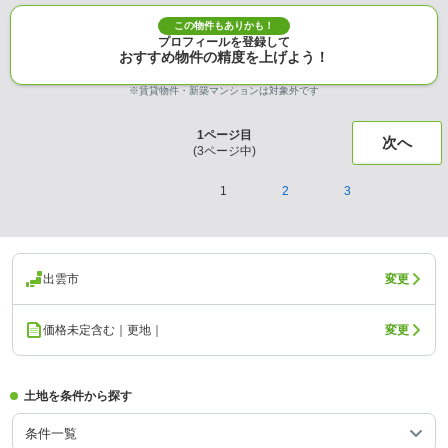
この物件もありかも！
プロフィールを登録して
おすすめ物件の精度を上げよう！
※賃貸物件・新築マンションは対象外です
1
ページ目
次へ
(
3
ページ中)
1
2
3
出雲市
変更
価格未定含む｜更地｜
変更
土地を条件から探す
条件一覧