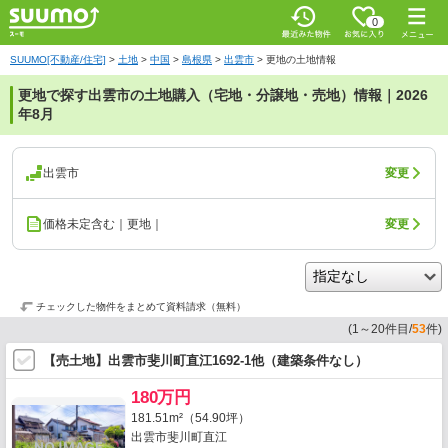
0
SUUMO[不動産/住宅]
>
土地
>
中国
>
島根県
>
出雲市
>
更地の土地情報
更地で探す出雲市の土地購入（宅地・分譲地・売地）情報｜2026
年8月
出雲市
変更
価格未定含む｜更地｜
変更
チェックした物件をまとめて資料請求（無料）
(
1
～
20
件目/
53
件)
【売土地】出雲市斐川町直江1692-1他（建築条件なし）
180万円
181.51m²（54.90坪）
出雲市斐川町直江