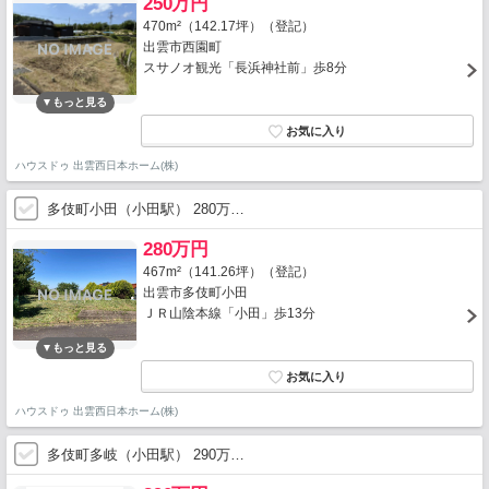
250万円
470m²（142.17坪）（登記）
出雲市西園町
スサノオ観光「長浜神社前」歩8分
ハウスドゥ 出雲西日本ホーム(株)
多伎町小田（小田駅） 280万…
280万円
467m²（141.26坪）（登記）
出雲市多伎町小田
ＪＲ山陰本線「小田」歩13分
ハウスドゥ 出雲西日本ホーム(株)
多伎町多岐（小田駅） 290万…