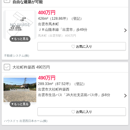
自由な建築が可能
400万円
426m²（128.86坪）（登記）
出雲市馬木町
ＪＲ山陰本線「出雲市」歩49分
馬木町（出雲市駅） 400万円
不動産システム(株)
大社町杵築西 490万円
490万円
289.33m²（87.52坪）（登記）
出雲市大社町杵築西
出雲市生活バス「JA大社支店前バス停」歩8分
ハウスドゥ 出雲西日本ホーム(株)