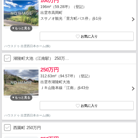
100万円
196m²（59.28坪）（登記）
出雲市高岡町
スサノオ観光「里方町バス停」歩1分
ハウスドゥ 出雲西日本ホーム(株)
湖陵町大池（江南駅） 250万…
250万円
312.63m²（94.57坪）（登記）
出雲市湖陵町大池
ＪＲ山陰本線「江南」歩43分
ハウスドゥ 出雲西日本ホーム(株)
西園町 250万円