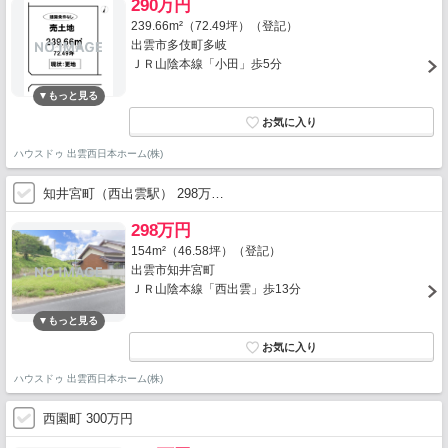
290万円
239.66m²（72.49坪）（登記）
出雲市多伎町多岐
ＪＲ山陰本線「小田」歩5分
ハウスドゥ 出雲西日本ホーム(株)
知井宮町（西出雲駅） 298万…
298万円
154m²（46.58坪）（登記）
出雲市知井宮町
ＪＲ山陰本線「西出雲」歩13分
ハウスドゥ 出雲西日本ホーム(株)
西園町 300万円