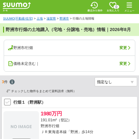
0
SUUMO[不動産/住宅]
>
土地
>
滋賀県
>
野洲市
>
行畑の土地情報
野洲市行畑の土地購入（宅地・分譲地・売地）情報｜2026年8月
野洲市/行畑
変更
価格未定含む｜
変更
3
件
チェックした物件をまとめて資料請求（無料）
行畑１（野洲駅）
1980万円
191.01m²（登記）
野洲市行畑
ＪＲ東海道本線「野洲」歩14分