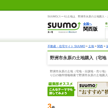
SUUMO(スーモ)土地は、野洲市永原の土地購入
全国へ
借
関西版
不動産・住宅サイト SUUMO
>
土地
>
関西
>
野洲市永原の土地購入（宅地
野洲市永原の土地（宅地・分譲地・売り地）を
り口の物件情報検索で野洲市永原の土地購入
3
件