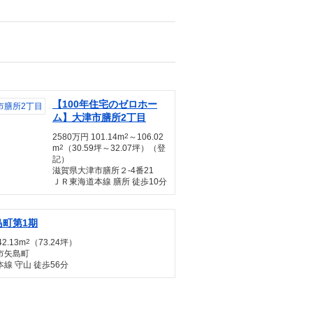
【100年住宅のゼロホー
ム】大津市膳所2丁目
2580万円 101.14m
2
～106.02
m
2
（30.59坪～32.07坪）（登
記）
滋賀県大津市膳所２-4番21
ＪＲ東海道本線 膳所 徒歩10分
島町第1期
42.13m
2
（73.24坪）
市矢島町
線 守山 徒歩56分