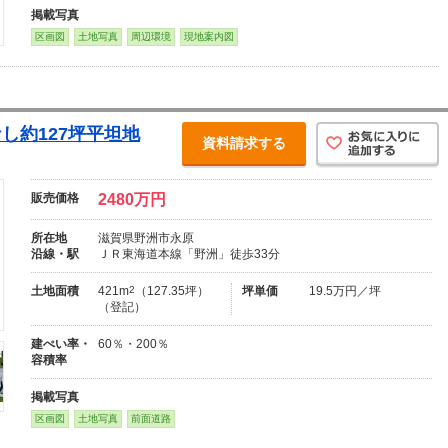
掲載写真
区画図
土地写真
周辺環境
現地案内図
し約127坪平坦地
資料請求する
販売価格
2480万円
所在地
滋賀県野洲市永原
沿線・駅
ＪＲ東海道本線「野洲」徒歩33分
土地面積
421m
2
（127.35坪）
坪単価
19.5万円／坪
（登記）
建ぺい率・
60％・200％
容積率
掲載写真
区画図
土地写真
前面道路