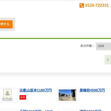
0120-722331
請求する
表示件数：
1
比叡山坂本1180万円
唐橋前4598万円
新着