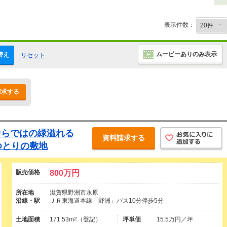
表示件数：
ムービーありのみ表示
替え
リセット
請求する
ならではの緑溢れる
資料請求する
ゆとりの敷地
販売価格
800万円
所在地
滋賀県野洲市永原
沿線・駅
ＪＲ東海道本線「野洲」バス10分停歩5分
土地面積
171.53m
2
（登記）
坪単価
15.5万円／坪