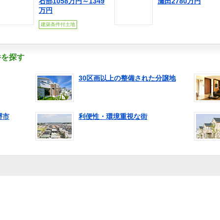
石部1058万円～1349
瀬田2780万円
万円
建築条件付土地
件を探す
30区画以上の整備された分譲地
堺市
利便性・環境重視な街