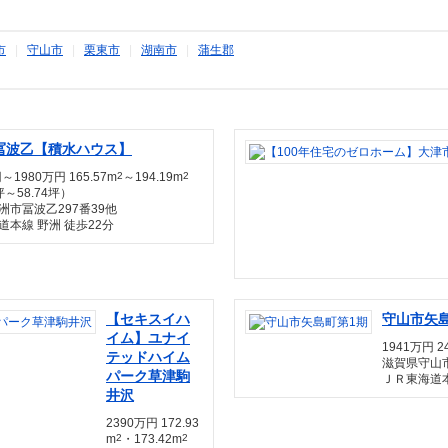
市
|
守山市
|
栗東市
|
湖南市
|
蒲生郡
冨波乙【積水ハウス】
～1980万円 165.57m
2
～194.19m
2
坪～58.74坪）
洲市冨波乙297番39他
道本線 野洲 徒歩22分
【セキスイハ
守山市矢
イム】ユナイ
1941万円 2
テッドハイム
滋賀県守山
パーク草津駒
ＪＲ東海道本
井沢
2390万円 172.93
m
2
・173.42m
2