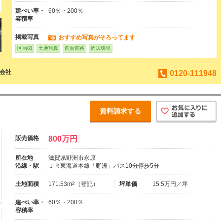
建ぺい率・
60％・200％
容積率
掲載写真
おすすめ写真がそろってます
区画図
土地写真
前面道路
周辺環境
会社
0120-111948
資料請求する
販売価格
800万円
所在地
滋賀県野洲市永原
沿線・駅
ＪＲ東海道本線「野洲」バス10分停歩5分
土地面積
171.53m
2
（登記）
坪単価
15.5万円／坪
建ぺい率・
60％・200％
容積率