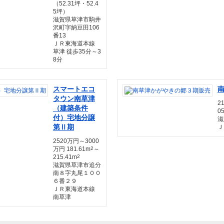
（52.31坪・52.4
5坪）
滋賀県草津市駒井
沢町字納豆田106
番13
ＪＲ東海道本線
草津 徒歩35分～3
8分
スマートエコ
タウン南草津
2
（建築条件
0
付）宅地分譲
滋
第Ⅱ期
Ｊ
2520万円～3000
万円 181.61m
2
～
215.41m
2
滋賀県草津市追分
南８字丸尾１００
６番２９
ＪＲ東海道本線
南草津