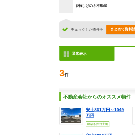
(株)しげのぶ不動産
まとめて資料
チェックした物件を
通常表示
3
件
不動産会社からのオススメ物件
安土861万円～1049
万円
建築条件付土地