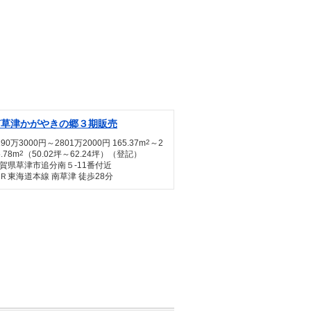
南草津かがやきの郷３期販売
190万3000円～2801万2000円 165.37m
2
～2
5.78m
2
（50.02坪～62.24坪）（登記）
賀県草津市追分南５-11番付近
Ｒ東海道本線 南草津 徒歩28分