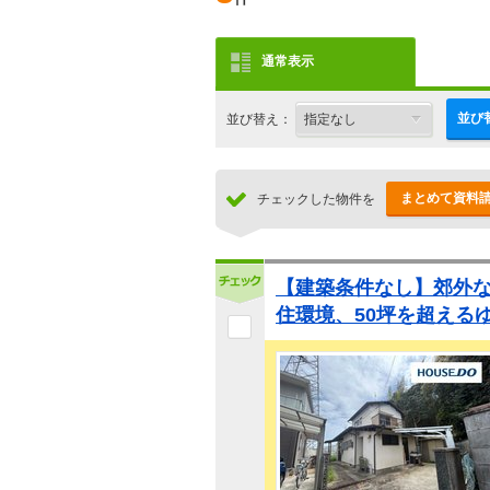
通常表示
並び
並び替え：
まとめて資料
チェックした物件を
【建築条件なし】郊外
住環境、50坪を超える