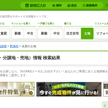
・土地売買をサポートする情報サイトです。
りる
マンションを買う
一戸建てを買う
建てる
リフォーム
賃貸
新築
中古
新築
中古
注文住宅
土地
リフォ
滋賀県
>
野洲市
> 永原の土地
・分譲地・売地）情報 検索結果
お探しなら、SUUMO(スーモ)にお任せ下さい！あなたのご希望に合う土地情報を
情報をご提供します。
1